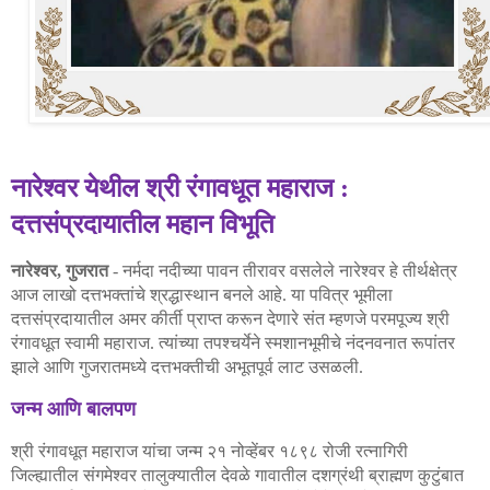
नारेश्वर
येथील
श्री
रंगावधूत
महाराज
:
दत्तसंप्रदायातील
महान
विभूति
नारेश्वर
गुजरात
नर्मदा
नदीच्या
पावन
तीरावर
वसलेले
नारेश्वर
हे
तीर्थक्षेत्र
,
-
आज
लाखो
दत्तभक्तांचे
श्रद्धास्थान
बनले
आहे
या
पवित्र
भूमीला
.
दत्तसंप्रदायातील
अमर
कीर्ती
प्राप्त
करून
देणारे
संत
म्हणजे
परमपूज्य
श्री
रंगावधूत
स्वामी
महाराज
त्यांच्या
तपश्चर्येने
स्मशानभूमीचे
नंदनवनात
रूपांतर
.
झाले
आणि
गुजरातमध्ये
दत्तभक्तीची
अभूतपूर्व
लाट
उसळली
.
जन्म
आणि
बालपण
श्री
रंगावधूत
महाराज
यांचा
जन्म
२१
नोव्हेंबर
१८९८
रोजी
रत्नागिरी
जिल्ह्यातील
संगमेश्वर
तालुक्यातील
देवळे
गावातील
दशग्रंथी
ब्राह्मण
कुटुंबात