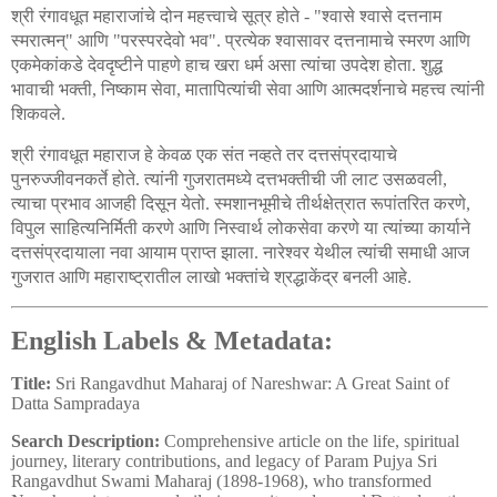
श्री
रंगावधूत
महाराजांचे
दोन
महत्त्वाचे
सूत्र
होते
श्वासे
श्वासे
दत्तनाम
- "
स्मरात्मन्
आणि
परस्परदेवो
भव
प्रत्येक
श्वासावर
दत्तनामाचे
स्मरण
आणि
"
"
".
एकमेकांकडे
देवदृष्टीने
पाहणे
हाच
खरा
धर्म
असा
त्यांचा
उपदेश
होता
शुद्ध
.
भावाची
भक्ती
निष्काम
सेवा
मातापित्यांची
सेवा
आणि
आत्मदर्शनाचे
महत्त्व
त्यांनी
,
,
शिकवले
.
श्री
रंगावधूत
महाराज
हे
केवळ
एक
संत
नव्हते
तर
दत्तसंप्रदायाचे
पुनरुज्जीवनकर्ते
होते
त्यांनी
गुजरातमध्ये
दत्तभक्तीची
जी
लाट
उसळवली
.
,
त्याचा
प्रभाव
आजही
दिसून
येतो
स्मशानभूमीचे
तीर्थक्षेत्रात
रूपांतरित
करणे
.
,
विपुल
साहित्यनिर्मिती
करणे
आणि
निस्वार्थ
लोकसेवा
करणे
या
त्यांच्या
कार्याने
दत्तसंप्रदायाला
नवा
आयाम
प्राप्त
झाला
नारेश्वर
येथील
त्यांची
समाधी
आज
.
गुजरात
आणि
महाराष्ट्रातील
लाखो
भक्तांचे
श्रद्धाकेंद्र
बनली
आहे
.
English Labels & Metadata:
Title:
Sri Rangavdhut Maharaj of Nareshwar: A Great Saint of
Datta Sampradaya
Search Description:
Comprehensive article on the life, spiritual
journey, literary contributions, and legacy of Param Pujya Sri
Rangavdhut Swami Maharaj (1898-1968), who transformed