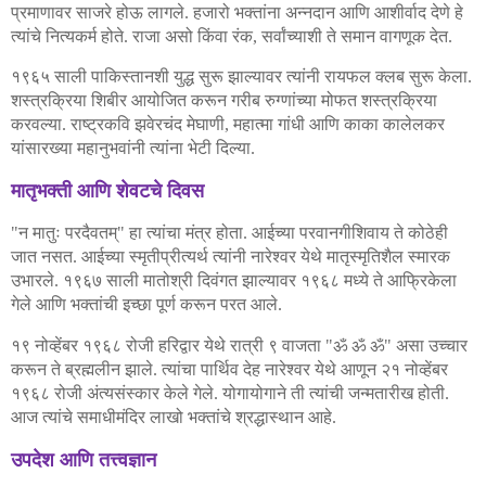
प्रमाणावर
साजरे
होऊ
लागले
हजारो
भक्तांना
अन्नदान
आणि
आशीर्वाद
देणे
हे
.
त्यांचे
नित्यकर्म
होते
राजा
असो
किंवा
रंक
सर्वांच्याशी
ते
समान
वागणूक
देत
.
,
.
१९६५
साली
पाकिस्तानशी
युद्ध
सुरू
झाल्यावर
त्यांनी
रायफल
क्लब
सुरू
केला
.
शस्त्रक्रिया
शिबीर
आयोजित
करून
गरीब
रुग्णांच्या
मोफत
शस्त्रक्रिया
करवल्या
राष्ट्रकवि
झवेरचंद
मेघाणी
महात्मा
गांधी
आणि
काका
कालेलकर
.
,
यांसारख्या
महानुभवांनी
त्यांना
भेटी
दिल्या
.
मातृभक्ती
आणि
शेवटचे
दिवस
न
मातुः
परदैवतम्
हा
त्यांचा
मंत्र
होता
आईच्या
परवानगीशिवाय
ते
कोठेही
"
"
.
जात
नसत
आईच्या
स्मृतीप्रीत्यर्थ
त्यांनी
नारेश्वर
येथे
मातृस्मृतिशैल
स्मारक
.
उभारले
१९६७
साली
मातोश्री
दिवंगत
झाल्यावर
१९६८
मध्ये
ते
आफ्रिकेला
.
गेले
आणि
भक्तांची
इच्छा
पूर्ण
करून
परत
आले
.
१९
नोव्हेंबर
१९६८
रोजी
हरिद्वार
येथे
रात्री
९
वाजता
ॐ
ॐ
ॐ
असा
उच्चार
"
"
करून
ते
ब्रह्मलीन
झाले
त्यांचा
पार्थिव
देह
नारेश्वर
येथे
आणून
२१
नोव्हेंबर
.
१९६८
रोजी
अंत्यसंस्कार
केले
गेले
योगायोगाने
ती
त्यांची
जन्मतारीख
होती
.
.
आज
त्यांचे
समाधीमंदिर
लाखो
भक्तांचे
श्रद्धास्थान
आहे
.
उपदेश
आणि
तत्त्वज्ञान