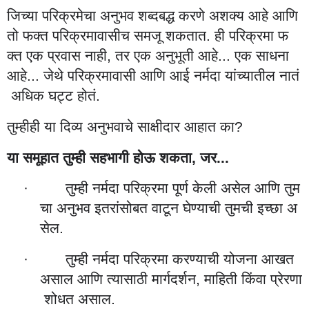
जिच्या
परिक्रमेचा
अनुभव
शब्दबद्ध
करणे
अशक्य
आहे
आणि
तो
फक्त
परिक्रमावासीच
समजू
शकतात
ही
परिक्रमा
फ
.
क्त
एक
प्रवास
नाही
तर
एक
अनुभूती
आहे
एक
साधना
,
...
आहे
जेथे
परिक्रमावासी
आणि
आई
नर्मदा
यांच्यातील
नातं
...
अधिक
घट्ट
होतं
.
तुम्हीही
या
दिव्य
अनुभवाचे
साक्षीदार
आहात
का
?
या
समूहात
तुम्ही
सहभागी
होऊ
शकता
जर
,
...
तुम्ही
नर्मदा
परिक्रमा
पूर्ण
केली
असेल
आणि
तुम
·
चा
अनुभव
इतरांसोबत
वाटून
घेण्याची
तुमची
इच्छा
अ
सेल
.
तुम्ही
नर्मदा
परिक्रमा
करण्याची
योजना
आखत
·
असाल
आणि
त्यासाठी
मार्गदर्शन
माहिती
किंवा
प्रेरणा
,
शोधत
असाल
.