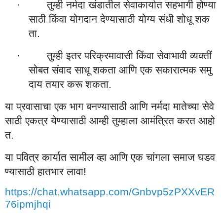
तुम्ही
नर्मदा
खंडातील
सेवाकार्यात
सहभागी
होण्या
·
साठी
किंवा
योगदान
देण्यासाठी
योग्य
संधी
शोधू
शक
ता
.
तुम्ही
इतर
परिक्रमावासी
किंवा
सेवाभावी
व्यक्तीं
·
सोबत
संवाद
साधू
शकता
आणि
एक
सकारात्मक
समु
दाय
तयार
करू
शकता
.
या
प्रवासाचा
एक
भाग
बनण्यासाठी
आणि
नर्मदा
मातेच्या
सेवे
साठी
एकत्र
येण्यासाठी
आम्ही
तुम्हाला
आमंत्रित
करत
आहो
त
.
या
पवित्र
कार्यात
सामील
व्हा
आणि
एक
चांगला
समाज
घडव
ण्यासाठी
हातभार
लावा
!
https://chat.whatsapp.com/Gnbvp5zPXXvER
76ipmjhqi