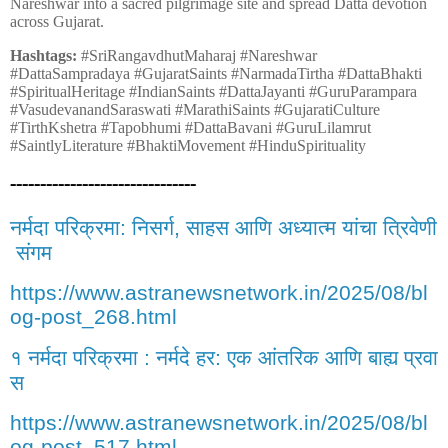
Nareshwar into a sacred pilgrimage site and spread Datta devotion
across Gujarat.
Hashtags:
#SriRangavdhutMaharaj #Nareshwar
#DattaSampradaya #GujaratSaints #NarmadaTirtha #DattaBhakti
#SpiritualHeritage #IndianSaints #DattaJayanti #GuruParampara
#VasudevanandSaraswati #MarathiSaints #GujaratiCulture
#TirthKshetra #Tapobhumi #DattaBavani #GuruLilamrut
#SaintlyLiterature #BhaktiMovement #HinduSpirituality
-------------------------------
नर्मदा
परिक्रमा
निसर्ग
साहस
आणि
अध्यात्म
यांचा
त्रिवेणी
:
,
संगम
https://www.astranewsnetwork.in/2025/08/bl
og-post_268.html
१
नर्मदा
परिक्रमा
नर्मदे
हर
एक
आंतरिक
आणि
बाह्य
प्रवा
:
:
स
https://www.astranewsnetwork.in/2025/08/bl
og-post_517.html