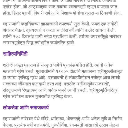
त्यांनी
या
ठिकाणी
आसन
स्थिर
केले
त्यावेळी
नारेश्वर
हा
निबिड
जंगलाचा
.
प्रदेश
होता
जो
आजूबाजूच्या
सात
गावांचा
स्मशानभूमी
म्हणून
वापरला
जात
,
होता
हिंस्र
प्राणी
विषारी
सर्प
आणि
पिशाच्चयोनींचा
त्रास
या
ठिकाणी
होता
.
,
.
महाराजांनी
कडूनिंबाच्या
झाडाखाली
तपश्चर्या
सुरू
केली
फक्त
एक
लंगोटी
.
अंगावर
घेऊन
द्रव्यस्पर्श
न
करता
चाळीस
वर्षे
त्यांनी
कठोर
साधना
केली
,
.
त्यांनी
१०८
दिवसांत
पायी
नर्मदा
प्रदक्षिणा
केली
त्यांच्या
तपश्चर्येमुळे
नारेश्वर
.
स्मशानभूमीतून
सिद्ध
तपोभूमीत
रूपांतरित
झाले
.
साहित्यनिर्मिती
श्री
रंगावधूत
महाराज
हे
संस्कृत
भाषेचे
प्रकांड
पंडित
होते
त्यांनी
अनेक
.
महत्त्वाचे
ग्रंथ
रचले
गुजरातीमध्ये
१९००५
दोह्यांचे
महाकाव्य
श्रीगुरुलीलामृत
.
'
'
हा
त्यांचा
प्रसिद्ध
ग्रंथ
आहे
दत्तबावनी
हे
संकटविमोचन
स्तोत्र
आज
लाखो
. '
'
भक्तांच्या
जीवनात
फलदायी
ठरत
आहे
मराठीत
श्रीवासुदेवसप्तशती
.
'
',
संस्कृतमध्ये
रंगहृदयम्
आणि
अनेक
भजने
त्यांनी
रचली
श्रीगुरुमूर्तिचरित्र
'
'
. '
'
ग्रंथ
संशोधन
करून
गुजरातीत
प्रसिद्ध
केला
.
लोकसेवा
आणि
समाजकार्य
महाराजांनी
नारेश्वर
येथे
मंदिरे
धर्मशाळा
भोजनगृहे
आणि
अनेक
सुविधा
निर्माण
,
,
केल्या
प्रत्येक
वर्षी
दत्तजयंती
गुरुपौर्णिमा
रंगजयंती
यासारखे
उत्सव
मोठ्या
.
,
,