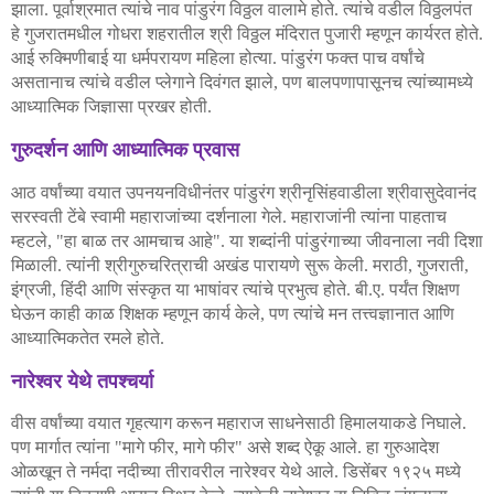
झाला
पूर्वाश्रमात
त्यांचे
नाव
पांडुरंग
विठ्ठल
वालामे
होते
त्यांचे
वडील
विठ्ठलपंत
.
.
हे
गुजरातमधील
गोधरा
शहरातील
श्री
विठ्ठल
मंदिरात
पुजारी
म्हणून
कार्यरत
होते
.
आई
रुक्मिणीबाई
या
धर्मपरायण
महिला
होत्या
पांडुरंग
फक्त
पाच
वर्षांचे
.
असतानाच
त्यांचे
वडील
प्लेगाने
दिवंगत
झाले
पण
बालपणापासूनच
त्यांच्यामध्ये
,
आध्यात्मिक
जिज्ञासा
प्रखर
होती
.
गुरुदर्शन
आणि
आध्यात्मिक
प्रवास
आठ
वर्षांच्या
वयात
उपनयनविधीनंतर
पांडुरंग
श्रीनृसिंहवाडीला
श्रीवासुदेवानंद
सरस्वती
टेंबे
स्वामी
महाराजांच्या
दर्शनाला
गेले
महाराजांनी
त्यांना
पाहताच
.
म्हटले
हा
बाळ
तर
आमचाच
आहे
या
शब्दांनी
पांडुरंगाच्या
जीवनाला
नवी
दिशा
, "
".
मिळाली
त्यांनी
श्रीगुरुचरित्राची
अखंड
पारायणे
सुरू
केली
मराठी
गुजराती
.
.
,
,
इंग्रजी
हिंदी
आणि
संस्कृत
या
भाषांवर
त्यांचे
प्रभुत्व
होते
बी
ए
पर्यंत
शिक्षण
,
.
.
.
घेऊन
काही
काळ
शिक्षक
म्हणून
कार्य
केले
पण
त्यांचे
मन
तत्त्वज्ञानात
आणि
,
आध्यात्मिकतेत
रमले
होते
.
नारेश्वर
येथे
तपश्चर्या
वीस
वर्षांच्या
वयात
गृहत्याग
करून
महाराज
साधनेसाठी
हिमालयाकडे
निघाले
.
पण
मार्गात
त्यांना
मागे
फीर
मागे
फीर
असे
शब्द
ऐकू
आले
हा
गुरुआदेश
"
,
"
.
ओळखून
ते
नर्मदा
नदीच्या
तीरावरील
नारेश्वर
येथे
आले
डिसेंबर
१९२५
मध्ये
.