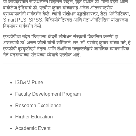
या कार्यक्रमात साउथॅम्प्टन बिझनेस स्कूल, यूके येथील डॉ. मीना बेईगी आणि
बार्कलेज इंडियाचे डॉ. प्रवीण कुमार यांच्यासह अनेक आंतरराष्ट्रीय
प्राध्यापकांनी मार्गदर्शन केले. त्यांनी संशोधन पद्धतीशास्त्र, डेटा अ‍ॅनॅलिटिक्स,
Smart PLS, SPSS, बिब्लियोमेट्रिक्स आणि मेटा-अ‍ॅनॅलिसिस यांसारख्या
विषयांवर मार्गदर्शन केले.
एफडीपीचा उद्देश “जिज्ञासा-केंद्री संशोधन संस्कृती विकसित करणे” हा
असल्याचे डॉ. अरुण जोशी यांनी सांगितले. तर, डॉ. प्रमोद कुमार यांच्या मते, हे
एफडीपी दूरदृष्टीपूर्ण नेतृत्व आणि शैक्षणिक उत्कृष्टतेद्वारे जागतिक व्यावसायिक
नेते घडवण्याच्या संस्थेच्या ध्येयाचे प्रतीक आहे.
ISB&M Pune
Faculty Development Program
Research Excellence
Higher Education
Academic Event