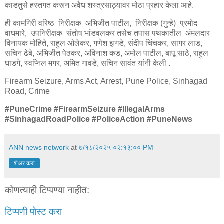
काडतुसे हस्तगत करून अवैध शस्त्रसाठ्यावर मोठा प्रहार केला आहे.
ही कामगिरी वरिष्ठ निरीक्षक अभिजीत पाटील, निरीक्षक (गुन्हे) प्रमोद
वाघमारे, उपनिरीक्षक संतोष भांडवलकर तसेच तपास पथकातील अंमलदार
विनायक मोहिते, राहुल ओलेकर, गणेश झगडे, संदीप चिंचकर, सागर लाड,
सचिन ढेबे, अभिजीत पेठकर, अविनाश कड, अमोल पाटील, बापू साठे, राहुल
घाडगे, स्वप्निल मगर, अमित गावडे, सचिन सावंत यांनी केली .
Firearm Seizure, Arms Act, Arrest, Pune Police, Sinhagad
Road, Crime
#PuneCrime #FirearmSeizure #IllegalArms
#SinhagadRoadPolice #PoliceAction #PuneNews
ANN news network
at
७/१८/२०२५ ०२:१३:०० PM
शेअर करा
कोणत्याही टिप्पण्‍या नाहीत:
टिप्पणी पोस्ट करा