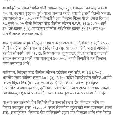
या माहितीच्या आधारे पोलिसांनी सापळा रचून सुमीत बाळासाहेब चव्हाण (वय
२०, रा. वडगाव बुद्रुक, पुणे) याला ताब्यात घेतले. त्याची झडती घेतली असता,
त्याच्याकडे ३५,०००/- रुपये किमतीचे एक पिस्टल मिळून आले. त्यास दिनांक
१७ जुलै २०२५ रोजी सिंहगड रोड पोलीस स्टेशन गु.र.नं. ३३३/२०२५ आर्म
अॅक्ट कलम ३(५), महाराष्ट्र पोलीस अधिनियम कलम ३७ (१) सह १३५
अन्वये अटक करण्यात आली.
याच गुन्ह्याच्या अनुषंगाने पुढील तपास करत असताना, दिनांक १८ जुलै २०२५
रोजी पहाटे साडेतीन वाजता रेकॉर्डवरील आणखी एक पाहिजे आरोपी अनिकेत
महादेव सोनवणे (वय २६, रा. सिध्दार्थनगर, तुळजापूर, जि. धाराशिव) यालाही
अटक करण्यात आली. त्याच्याकडून ४०,०००/- रुपये किमतीचे एक पिस्टल
जप्त करण्यात आले.
याशिवाय, सिंहगड रोड पोलीस स्टेशन हद्दीतील गुन्हे रजि. नं. ३३६/२०२५
भारतीय न्याय संहिता कलम ३०८ (३), ३ (५) मधील रेकॉर्डवरील पाहिजे आरोपी
किरण विठ्ठल शिंदे (वय २३, रा. जे.एस.पी.एम. कॅम्पस जवळ, कृष्णकुंज
अपार्टमेंट, वडगाव बुद्रुक, पुणे) याचा शोध घेऊन त्यास अटक करण्यात आली.
त्याच्याकडून एक पिस्टल व दोन जिवंत काडतुसे जप्त करण्यात आली आहेत.
या सर्व कारवाईमध्ये दोन विधीसंघर्षित बालकांकडून दोन पिस्टल आणि एक
जिवंत काडतुस असा ४६,०००/- रुपये किमतीचा मुद्देमालही जप्त करण्यात आला
आहे. अशाप्रकारे, सिंहगड रोड पोलिसांनी एकूण चार पिस्टल आणि तीन जिवंत