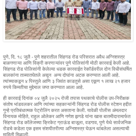
पुणे, दि. १८ जुलै - पुणे शहरातील सिंहगड रोड परिसरात अवैध अग्निशस्त्र
बाळगणाऱ्या आणि विक्री करणाऱ्यांवर पुणे पोलिसांनी मोठी कारवाई केली आहे.
सिंहगड रोड पोलिसांनी केलेल्या धडक कारवाईत रेकॉर्डवरील दोन विधीसंघर्षित
बालकांना ताब्यातघेतले असून अन्य दोघांना अटक करण्यात आली आहे.
त्यांच्याकडून ४ पिस्तुले आणि ३ जिवंत काडतुसे असा एकूण १ लाख २१ हजार
रुपये किमतीचा मुद्देमाल जप्त करण्यात आला आहे.
ही कारवाई दिनांक ०४ जुलै २०२५ रोजी तपास पथकाचे पोलीस उप-निरीक्षक
संतोष भांडवलकर आणि त्यांच्या सहकाऱ्यांनी सिंहगड रोड पोलीस स्टेशन हद्दीत
गुन्हे प्रतिबंधात्मक पेट्रोलिंग करत असताना केली. यावेळी पोलीस अंमलदार
विनायक मोहिते, राहुल ओलेकर आणि गणेश झगडे यांना खास बातमीदारामार्फत
सिंहगड रोड कॉलेजच्या क्रिकेट ग्राऊंड बाजूला, वडगाव, पुणे येथे सार्वजनिक
रोडचे कडेला एक इसम संशयीतरीत्या अग्निशस्त्र घेऊन थांबलेला असल्याची
माहिती मिळाली.