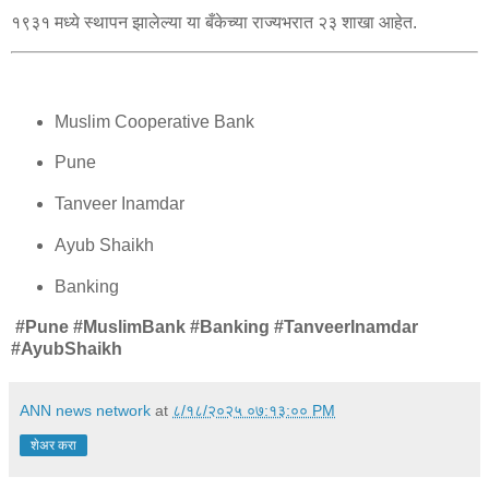
१९३१ मध्ये स्थापन झालेल्या या बँकेच्या राज्यभरात २३ शाखा आहेत.
Muslim Cooperative Bank
Pune
Tanveer Inamdar
Ayub Shaikh
Banking
#Pune #MuslimBank #Banking #TanveerInamdar
#AyubShaikh
ANN news network
at
८/१८/२०२५ ०७:१३:०० PM
शेअर करा