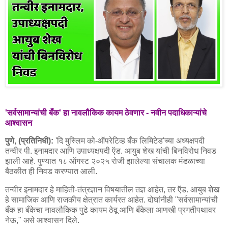
'सर्वसामान्यांची बँक' हा नावलौकिक कायम ठेवणार - नवीन पदाधिकाऱ्यांचे
आश्वासन
पुणे, (प्रतिनिधी):
'दि मुस्लिम को-ऑपरेटिव्ह बँक लिमिटेड'च्या अध्यक्षपदी
तन्वीर पी. इनामदार आणि उपाध्यक्षपदी ऍड. आयुब शेख यांची बिनविरोध निवड
झाली आहे. पुण्यात १८ ऑगस्ट २०२५ रोजी झालेल्या संचालक मंडळाच्या
बैठकीत ही निवड करण्यात आली.
तन्वीर इनामदार हे माहिती-तंत्रज्ञान विषयातील तज्ञ आहेत, तर ऍड. आयुब शेख
हे सामाजिक आणि राजकीय क्षेत्रात कार्यरत आहेत. दोघांनीही "सर्वसामान्यांची
बँक हा बँकेचा नावलौकिक पुढे कायम ठेवू आणि बँकेला आणखी प्रगतीपथावर
नेऊ," असे आश्वासन दिले.