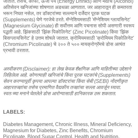
जातात. तसेच, कॉफी, ऊर्जा पेये (Energy Drinks) आणि मद्याचे (Alcohol)
अतिसेवन खनिजांच्या शोषणात अडथळा आणतात. जर आहारातून ही कमतरता
भरून निघत नसेल, तर डॉक्टरांच्या सल्ल्याने दर्जेदार पूरक घटक
(Supplements) घेणे गरजेचे ठरते. मॅग्नेशियमसाठी 'मॅग्नेशियम ग्लायसिनेट'
(Magnesium Glycinate) ही सर्वोत्तम आणि पचनास सोपी असणारी स्वरूप
पद्धती आहे. झिंकसाठी 'झिंक पिकोलिनेट' (Zinc Picolinate) किंवा 'झिंक
बिसग्लायसिनेट' हे उत्तम शोषले जातात. क्रोमियमसाठी 'क्रोमियम पिकोलिनेट'
(Chromium Picolinate) चे २०० ते ५०० मायक्रोग्रॅमचे डोस अत्यंत
प्रभावी ठरतात.
अस्वीकरण (Disclaimer): हा लेख केवळ शैक्षणिक आणि माहितीच्या उद्देशाने
लिहिलेला आहे. कोणत्याही खनिजांचे किंवा पूरक घटकांचे (Supplements)
सेवन करण्यापूर्वी कृपया आपल्या डॉक्टरांचा किंवा सेबी (SEBI) नोंदणीकृत
आहारतज्ज्ञांचा तसेच प्रमाणित वैद्यकीय तज्ज्ञांचा सल्ला आवर्जून घ्यावा.
स्वतःच्या मनाने घेतलेले डोस आरोग्यासाठी हानिकारक ठरू शकतात.
LABELS:
Diabetes Management, Chronic Illness, Mineral Deficiency,
Magnesium for Diabetes, Zinc Benefits, Chromium
Picolinate, Blood Sugar Control, Health and Nutrition,