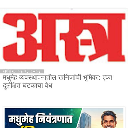
रविवार, २४ मे, २०२६
मधुमेह व्यवस्थापनातील खनिजांची भूमिका: एका
दुर्लक्षित घटकाचा वेध