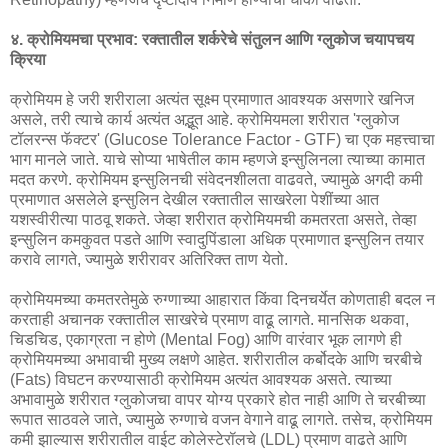
४. क्रोमियमचा प्रभाव: रक्तातील शर्करेचे संतुलन आणि ग्लुकोज चयापचय
क्रिया
क्रोमियम हे जरी शरीराला अत्यंत सूक्ष्म प्रमाणात आवश्यक असणारे खनिज
असले, तरी त्याचे कार्य अत्यंत अद्भूत आहे. क्रोमियमला शरीरात 'ग्लुकोज
टॉलरन्स फॅक्टर' (Glucose Tolerance Factor - GTF) चा एक महत्त्वाचा
भाग मानले जाते. याचे सोप्या भाषेतील काम म्हणजे इन्सुलिनला त्याच्या कामात
मदत करणे. क्रोमियम इन्सुलिनची संवेदनशीलता वाढवते, ज्यामुळे अगदी कमी
प्रमाणात असलेले इन्सुलिन देखील रक्तातील साखरेला पेशींच्या आत
यशस्वीरीत्या पाठवू शकते. जेव्हा शरीरात क्रोमियमची कमतरता असते, तेव्हा
इन्सुलिन कमकुवत पडते आणि स्वादुपिंडाला अधिक प्रमाणात इन्सुलिन तयार
करावे लागते, ज्यामुळे शरीरावर अतिरिक्त ताण येतो.
क्रोमियमच्या कमतरतेमुळे रुग्णाच्या आहारात किंवा दिनचर्येत कोणताही बदल न
करताही अचानक रक्तातील साखरेचे प्रमाण वाढू लागते. मानसिक थकवा,
चिडचिड, एकाग्रता न होणे (Mental Fog) आणि वारंवार भूक लागणे ही
क्रोमियमच्या अभावाची मुख्य लक्षणे आहेत. शरीरातील कर्बोदके आणि चरबीचे
(Fats) विघटन करण्यासाठी क्रोमियम अत्यंत आवश्यक असते. त्याच्या
अभावामुळे शरीरात ग्लुकोजचा वापर योग्य प्रकारे होत नाही आणि ते चरबीच्या
रूपात साठवले जाते, ज्यामुळे रुग्णाचे वजन वेगाने वाढू लागते. तसेच, क्रोमियम
कमी झाल्यास शरीरातील वाईट कोलेस्टेरॉलचे (LDL) प्रमाण वाढते आणि