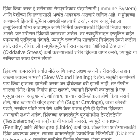
झिंक किंवा जस्त हे शरीराच्या रोगप्रतिकार यंत्रणेसाठी (Immune System)
आणि पेशींच्या विभाजनासाठी अत्यंत आवश्यक असणारे खनिज आहे. मधुमेहाच्या
रुग्णांमध्ये झिंकची भूमिका आणखी महत्त्वाची ठरते, कारण स्वादुपिंडाला
इन्सुलिनची योग्य साठवणूक आणि निर्मिती करण्यासाठी झिंकची नितांत गरज
असते. जर शरीरात झिंकची कमतरता असेल, तर स्वादुपिंडातून इन्सुलिन बाहेर
पडण्याची प्रक्रिया मंदावते, ज्यामुळे रक्तातील साखरेवर नियंत्रण ठेवणे कठीण
होते. तसेच, दीर्घकालीन मधुमेहामुळे शरीरात वाढणारा 'ऑक्सिडेटिव्ह ताण'
(Oxidative Stress) कमी करण्यासाठी शरीर झिंकचा वापर करते, ज्यामुळे या
खनिजाचा साठा वेगाने संपतो.
झिंकच्या कमतरतेचे सर्वात मोठे आणि स्पष्ट लक्षण म्हणजे शरीरावरील लहान
जखमा लवकर न भरणे (Slow Wound Healing) हे होय. मधुमेही रुग्णांमध्ये
पाय किंवा हाताला झालेली जखम जर दीर्घकाळ बरी झाली नाही, तर गँगरीन
सारखा गंभीर धोका निर्माण होऊ शकतो, ज्यामागे झिंकची कमतरता हे एक
प्रमुख कारण असू शकते. याशिवाय, वारंवार सर्दी-खोकला होणे किंवा संसर्ग
होणे, गोड खाण्याची तीव्र इच्छा होणे (Sugar Cravings), त्वचा कोरडी
पडणे, नखांवर पांढरे डाग येणे आणि केस पातळ होणे ही देखील झिंकच्या
अभावाची लक्षणे आहेत. झिंकच्या कमतरतेमुळे पुरुषांमधील टेस्टोस्टेरॉन
(Testosterone) या संप्रेरकाची पातळी घसरते, ज्यामुळे जननक्षमता
(Fertility) आणि लैंगिक इच्छा (Libido) कमी होते. डोळ्यांच्या आरोग्यासाठीही
झिंक आवश्यक असून, त्याच्या कमतरतेमुळे 'डायबेटिक रेटिनोपॅथी' (Diabetic
Retinopathy) म्हणजेच दृष्टीदोष निर्माण होण्याचा धोका वाढतो.