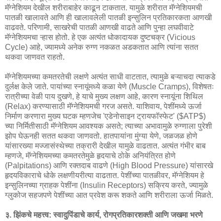
मॅग्नेशियम देखील शरीराबाहेर काढून टाकतात. यामुळे शरीरात मॅग्नेशियमची
पातळी खालावते आणि ही खालावलेली पातळी इन्सुलिन प्रतिकारकता आणखी
वाढवते. परिणामी, साखरेची पातळी आणखी वाढते आणि पुन्हा लघवीवाटे
मॅग्नेशियमचा ऱ्हास होतो. हे एक अत्यंत धोकादायक दुष्टचक्र (Vicious
Cycle) आहे, ज्यामध्ये अनेक रुग्ण नकळत अडकतात आणि त्यांना सतत
थकवा जाणवत राहतो.
मॅग्नेशियमच्या कमतरतेची लक्षणे अत्यंत साधी वाटतात, त्यामुळे बऱ्याचदा त्याकडे
दुर्लक्ष केले जाते. पायांच्या स्नायूंमध्ये कळा येणे (Muscle Cramps), विशेषतः
रात्रीच्या वेळी पाय दुखणे, हे याचे मुख्य लक्षण आहे, कारण स्नायूंना शिथिल
(Relax) करण्यासाठी मॅग्नेशियमची गरज असते. याशिवाय, पेशींमध्ये ऊर्जा
निर्माण करणारा मुख्य घटक म्हणजेच 'एडेनोसाइन ट्रायफॉस्फेट' ($ATP$)
च्या निर्मितीसाठी मॅग्नेशियम आवश्यक असते; त्याच्या अभावामुळे रुग्णाला पुरेशी
झोप घेऊनही सतत थकवा जाणवतो. हातपायांना मुंग्या येणे, जळजळ होणे
यांसारख्या मज्जासंस्थेच्या तक्रारी देखील यामुळे वाढतात. अत्यंत गंभीर बाब
म्हणजे, मॅग्नेशियमच्या कमतरतेमुळे हृदयाचे ठोके अनियंत्रित होणे
(Palpitations) आणि रक्तदाब वाढणे (High Blood Pressure) यांसारखे
हृदयविकाराचे धोके लक्षणीयरीत्या वाढतात. पेशींच्या पातळीवर, मॅग्नेशियम हे
इन्सुलिनच्या ग्राहक पेशींना (Insulin Receptors) सक्रिय करते, ज्यामुळे
ग्लुकोज सहजपणे पेशींच्या आत प्रवेश करू शकते आणि शरीराला ऊर्जा मिळते.
३. झिंकचे महत्त्व: स्वादुपिंडाचे कार्य, रोगप्रतिकारशक्ती आणि जखमा भरणे