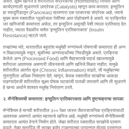
असते. सूक्ष्म खनिजे हे शरीरातील संप्रेरकांची (Hormones) निर्मिती आणि
कार्यप्रणाली सुधारणारे उत्प्रेरक (Catalysts) म्हणून काम करतात. इन्सुलिन
हा स्वादुपिंडातून (Pancreas) स्रवणारा एक प्रकारचा संप्रेरक आहे, ज्याचे
मुख्य काम रक्तातील ग्लुकोजला पेशींच्या आत पोहोचवणे हे असते. या प्रक्रियेत
जर खनिजांची कमतरता असेल, तर इन्सुलिन असूनही पेशी त्याला प्रतिसाद देत
नाहीत, ज्याला वैद्यकीय भाषेत 'इन्सुलिन प्रतिकारकता' (Insulin
Resistance) म्हटले जाते.
तज्ज्ञांच्या मते, भारतातील बहुतांश मधुमेही रुग्णांमध्ये पोषणाची कमतरता ही अन्न
न मिळाल्यामुळे नसून, चुकीच्या अन्नपदार्थांच्या निवडीमुळे असते. प्रक्रिया
केलेले अन्न (Processed Food) आणि मैद्यासारखे पदार्थ खाल्ल्यामुळे
शरीराला आवश्यक असणारी जीवनसत्त्वे आणि खनिजे मिळत नाहीत. यामुळे
शरीरातील अंतर्गत सूज (Chronic Inflammation) वाढते, जी मधुमेहाच्या
गुंतागुंतीला अधिक निमंत्रण देते. म्हणून, केवळ रक्तातील साखरेचा आकडा
पाहण्याऐवजी शरीरातील सूक्ष्म पोषक घटकांची पातळी तपासणे आणि ती सुधारणे
हे खऱ्या अर्थाने शाश्वत मधुमेह नियंत्रण ठरते.
२. मॅग्नेशियमची कमतरता: इन्सुलिन प्रतिकारकता आणि दुष्टचक्राचा सापळा
मॅग्नेशियम हे मानवी शरीरातील ३०० पेक्षा जास्त जैवरासायनिक प्रक्रियांसाठी
आवश्यक असणारे अत्यंत महत्त्वाचे खनिज आहे. मधुमेही रुग्णांमध्ये मॅग्नेशियमची
कमतरता अत्यंत वेगाने निर्माण होते. जेव्हा शरीरात रक्तातील साखरेचे प्रमाण
वाढते, तेव्हा मूत्रपिंड ती साखर बाहेर टाकण्याच्या प्रयत्नात मोठ्या प्रमाणात