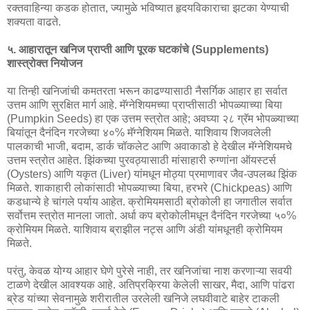
रक्तवाहिन्या कडक होतात, ज्यामुळे भविष्यात हृदयविकाराचा झटका येण्याची
शक्यता वाढते.
५. आहारातून खनिज प्राप्ती आणि पूरक घटकांचे (Supplements)
शास्त्रोक्त नियोजन
या तिन्ही खनिजांची कमतरता भरून काढण्यासाठी नैसर्गिक आहार हा सर्वात
उत्तम आणि सुरक्षित मार्ग आहे. मॅग्नेशियमच्या प्राप्तीसाठी भोपळ्याच्या बिया
(Pumpkin Seeds) हा एक उत्तम स्त्रोत आहे; अवघ्या २८ ग्रॅम भोपळ्याच्या
बियांतून दैनंदिन गरजेच्या ४०% मॅग्नेशियम मिळते. याशिवाय शिजवलेली
पालकाची भाजी, बदाम, डार्क चॉकलेट आणि अवाकाडो हे देखील मॅग्नेशियमचे
उत्तम स्त्रोत आहेत. झिंकच्या पुरवठ्यासाठी मांसाहारी रुग्णांना ऑयस्टर्स
(Oysters) आणि यकृत (Liver) यांमधून मोठ्या प्रमाणावर जैव-उपलब्ध झिंक
मिळते. शाकाहारी लोकांसाठी भोपळ्याच्या बिया, हरभरे (Chickpeas) आणि
कडधान्ये हे चांगले पर्याय आहेत. क्रोमियमसाठी ब्रोकोली हा जगातील सर्वात
सर्वोत्तम स्त्रोत मानला जातो. अर्धा कप ब्रोकोलीमधून दैनंदिन गरजेच्या ५०%
क्रोमियम मिळते. याशिवाय ब्राझील नट्स आणि अंडी यांमधूनही क्रोमियम
मिळते.
परंतु, केवळ योग्य आहार घेणे पुरेसे नाही, तर खनिजांचा नाश करणाऱ्या सवयी
टाळणे देखील आवश्यक आहे. अतिप्रक्रिया केलेली साखर, मैदा, आणि पांढरा
ब्रेड यांच्या सेवनामुळे शरीरातील उरलेली खनिजे लघवीवाटे बाहेर टाकली