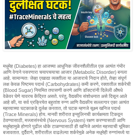
मधुमेह (Diabetes) हा आजच्या आधुनिक जीवनशैलीतील एक अत्यंत गंभीर
आणि वेगाने पसरणारा चयापचयाचा आजार (Metabolic Disorder) बनला
आहे. सामान्यतः जेव्हा एखाद्या व्यक्तीला या आजाराचे निदान होते, तेव्हा संपूर्ण
लक्ष केवळ पिष्टमय पदार्थ (Carbohydrates) कमी करणे, रक्तातील शर्करेची
(Blood Sugar) नियमित तपासणी करणे आणि डॉक्टरांनी दिलेली औषधे
वेळेवर घेणे यावरच केंद्रित असते. परंतु, वैद्यकीय संशोधनात असे दिसून आले
आहे की, या सर्व प्रक्रियेत बहुतांश रुग्ण आणि वैद्यकीय सल्लागार एका अत्यंत
महत्त्वाच्या घटकाकडे दुर्लक्ष करतात, तो घटक म्हणजे सूक्ष्म खनिज पदार्थ
(Trace Minerals) होय. मानवी शरीरात इन्सुलिनची कार्यक्षमता टिकवून
ठेवण्यासाठी, मज्जासंस्थेचे (Nervous System) रक्षण करण्यासाठी आणि
मधुमेहामुळे होणारे पुढील धोके टाळण्यासाठी ही खनिजे अत्यंत महत्त्वाची भूमिका
बजावतात. दुर्दैवाने, शरीरातील वाढलेल्या शर्करेमुळे अनेक मधुमेही रुग्णांमध्ये या