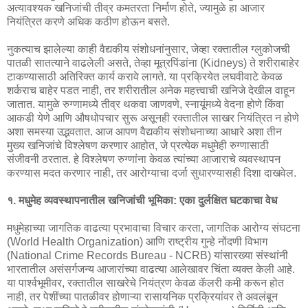
अत्यावश्यक खनिजांची तीव्र कमतरता निर्माण होते, ज्यामुळे हा आजार
नियंत्रित करणे अधिक कठीण होऊन बसते.
नुकत्याच झालेल्या काही वैद्यकीय संशोधनांनुसार, जेव्हा रक्तातील ग्लुकोजची
पातळी सातत्याने वाढलेली असते, तेव्हा मूत्रपिंडांना (Kidneys) ते शरीराबाहेर
टाकण्यासाठी अतिरिक्त कार्य करावे लागते. या प्रक्रियेत लघवीवाटे केवळ
शर्कराच बाहेर पडत नाही, तर शरीरातील अनेक महत्त्वाची खनिजे देखील वाहून
जातात. यामुळे रुग्णामध्ये तीव्र थकवा जाणवणे, स्नायूंमध्ये वेदना होणे किंवा
आकडी येणे आणि औषधोपचार सुरू असूनही रक्तातील साखर नियंत्रित न होणे
अशा समस्या उद्भवतात. आज आपण वैद्यकीय संशोधनाच्या आधारे अशा तीन
मुख्य खनिजांचे विश्लेषण करणार आहोत, जे प्रत्येक मधुमेही रुग्णासाठी
संजीवनी ठरतात. हे विश्लेषण रुग्णांना केवळ त्यांच्या आजाराचे व्यवस्थापन
करण्यास मदत करणार नाही, तर आरोग्याचा दर्जा सुधारण्यासही दिशा दाखवेल.
१. मधुमेह व्यवस्थापनातील खनिजांची भूमिका: एका दुर्लक्षित घटकाचा वेध
मधुमेहाच्या जागतिक वाढत्या प्रभावाचा विचार करता, जागतिक आरोग्य संघटना
(World Health Organization) आणि राष्ट्रीय गुन्हे नोंदणी विभाग
(National Crime Records Bureau - NCRB) यांसारख्या संस्थांनी
भारतातील असंसर्गजन्य आजारांच्या वाढत्या आलेखावर चिंता व्यक्त केली आहे.
या पार्श्वभूमीवर, रक्तातील साखरेचे नियंत्रण केवळ कॅलरी कमी करून होत
नाही, तर पेशींच्या पातळीवर होणाऱ्या रासायनिक प्रक्रियांवर ते अवलंबून