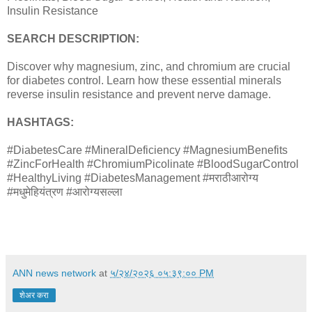
Insulin Resistance
SEARCH DESCRIPTION:
Discover why magnesium, zinc, and chromium are crucial
for diabetes control. Learn how these essential minerals
reverse insulin resistance and prevent nerve damage.
HASHTAGS:
#DiabetesCare #MineralDeficiency #MagnesiumBenefits
#ZincForHealth #ChromiumPicolinate #BloodSugarControl
#HealthyLiving #DiabetesManagement #मराठीआरोग्य
#मधुमेहियंत्रण #आरोग्यसल्ला
ANN news network
at
५/२४/२०२६ ०५:३९:०० PM
शेअर करा