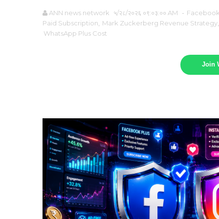
ANN news network
५/२८/२०२६ ०९:०३:०० AM
-
Facebook 
Paid Subscription
,
Mark Zuckerberg Revenue Strategy
WhatsApp Plus Cost
Join