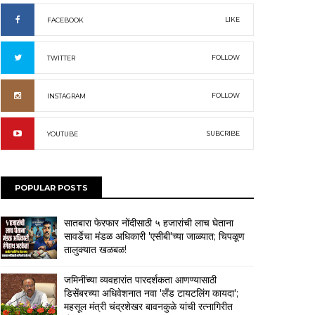
LIKE
FACEBOOK
FOLLOW
TWITTER
FOLLOW
INSTAGRAM
SUBCRIBE
YOUTUBE
POPULAR POSTS
सातबारा फेरफार नोंदीसाठी ५ हजारांची लाच घेताना
सावर्डेचा मंडळ अधिकारी 'एसीबी'च्या जाळ्यात; चिपळूण
तालुक्यात खळबळ!
जमिनींच्या व्यवहारांत पारदर्शकता आणण्यासाठी
डिसेंबरच्या अधिवेशनात नवा 'लँड टायटलिंग कायदा';
महसूल मंत्री चंद्रशेखर बावनकुळे यांची रत्नागिरीत