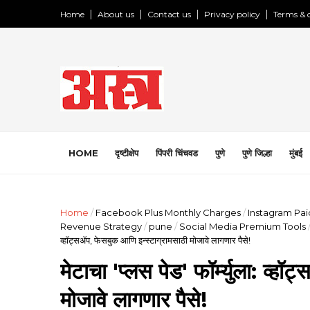
Home
About us
Contact us
Privacy policy
Terms & 
HOME
दृष्टीक्षेप
पिंपरी चिंचवड
पुणे
पुणे जिल्हा
मुंबई
Home
/
Facebook Plus Monthly Charges
/
Instagram Pai
Revenue Strategy
/
pune
/
Social Media Premium Tools
व्हॉट्सॲप, फेसबुक आणि इन्स्टाग्रामसाठी मोजावे लागणार पैसे!
मेटाचा 'प्लस पेड' फॉर्म्युला: व्ह
मोजावे लागणार पैसे!