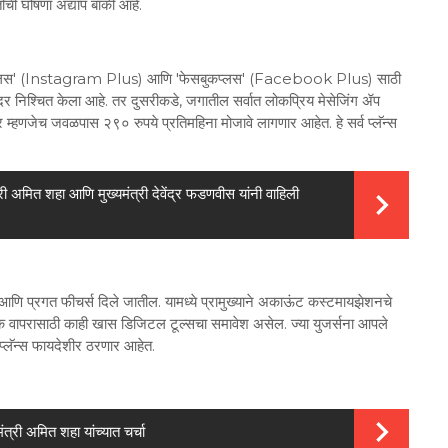
ंची घोषणा अद्याप बाकी आहे.
ग्राम प्लस' (Instagram Plus) आणि 'फेसबुकप्लस' (Facebook Plus) साठी
दर निश्चित केला आहे. तर दुसरीकडे, जगातील सर्वात लोकप्रिय मेसेजिंग ॲप
णजेच जवळपास २९० रुपये प्रतिमहिना मोजावे लागणार आहेत. हे सर्व प्लॅन्स
त्री अमित शहा आणि मुख्यमंत्री देवेंद्र फडणवीस यांनी वाहिली
िक्त आणि प्रगत फीचर्स दिले जातील. यामध्ये प्रामुख्याने अकाऊंट कस्टमायझेशनचे
तिक वापरासाठी काही खास डिजिटल टूल्सचा समावेश असेल. ज्या युजर्सना आपले
 प्लॅन्स फायदेशीर ठरणार आहेत.
मंत्री अमित शहा यांच्यात चर्चा