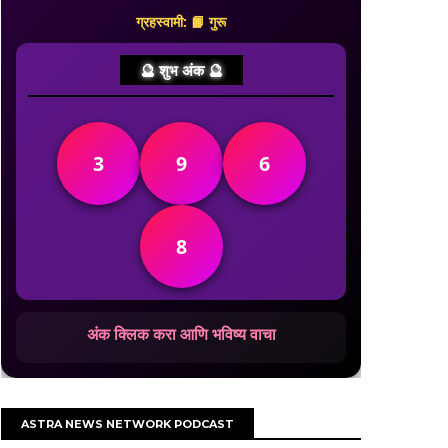
ग्रहस्वामी: 📙 गुरू
🔮 शुभ अंक 🔮
3
9
6
8
अंक क्लिक करा आणि भविष्य वाचा
ASTRA NEWS NETWORK PODCAST