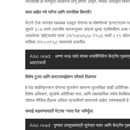
भारतातही हा फॉर्म्युला लवकरच लागू होणार असून, येथील अधिकृत किमती
काय आहेत नवे प्लॅन्स आणि जागतिक किमती?
मेटाने टेक जगतात खळबळ उडवून देणाऱ्या या घोषणेमध्ये 'इन्स्टा
सुमारे ३८७ रुपये (भारतीय चलनानुसार अंदाजे मूल्य) प्रतिमहिना असा 
असलेल्या 'व्हॉट्सॲप प्लस' (WhatsApp Plus) साठी २.९९ डॉलर म्ह
मासिक (Monthly) स्वरूपाचे असतील.
Also read :
अण्णा भाऊ साठे यांच्या जयंतीनिमित्त केंद्रीय गृहमं
आदरांजली
विशेष टूल्स आणि कस्टमायझेशन फीचर्स मिळणार
हे पेड सबस्क्रिप्शन घेणाऱ्या युजर्सना सामान्य युजर्सपेक्षा काही अतिर
विशेष अधिकार, सुरक्षेचे अतिरिक्त स्तर, आणि व्यावसायिक तसेच वैयक्
सोशल मीडिया हँडल्स अधिक प्रभावीपणे वापरायचे आहेत, त्यांच्यासाठी हे
कमाई वाढवण्यासाठी मेटाचा 'प्लस पेड' फॉर्म्युला
Also read :
पुण्यात उपमुख्यमंत्री सुनेत्रा पवार आणि केंद्रीय गृह