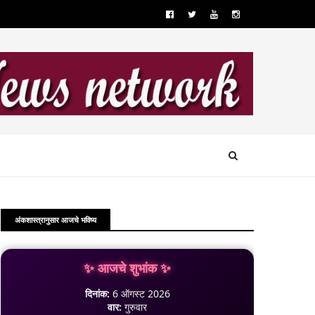
अंकशास्त्रानुसार आजचे भविष्य
✨ आजचे शुभांक ✨
दिनांक:
6 ऑगस्ट 2026
वार:
गुरुवार