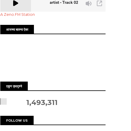
A Zeno.FM Station
आजच्या बातम्या ऐका
एकूण पृष्ठदृश्ये
1,493,311
FOLLOW US