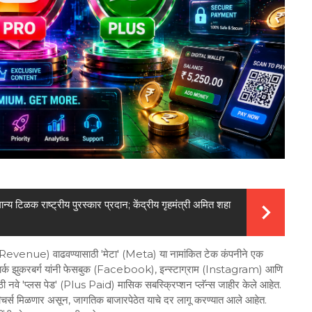
ान्य टिळक राष्ट्रीय पुरस्कार प्रदान; केंद्रीय गृहमंत्री अमित शहा
 (Revenue) वाढवण्यासाठी 'मेटा' (Meta) या नामांकित टेक कंपनीने एक
ख मार्क झुकरबर्ग यांनी फेसबुक (Facebook), इन्स्टाग्राम (Instagram) आणि
नवे 'प्लस पेड' (Plus Paid) मासिक सबस्क्रिप्शन प्लॅन्स जाहीर केले आहेत.
फीचर्स मिळणार असून, जागतिक बाजारपेठेत याचे दर लागू करण्यात आले आहेत.