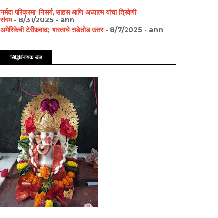
नर्मदा परिक्रमा: निसर्ग, साहस आणि अध्यात्म यांचा त्रिवेणी
संगम
- 8/31/2025
- ann
अमेरिकेची टेरीफ़वाढ; भारताचे सडेतोड उत्तर
- 8/7/2025
- ann
सिद्धिविनायक खेड