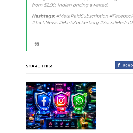
from $2.99, Indian pricing awaited.
Hashtags:
#MetaPaidSubscription #Faceboo
#TechNews #MarkZuckerberg #SocialMediaUp
Faceb
SHARE THIS: