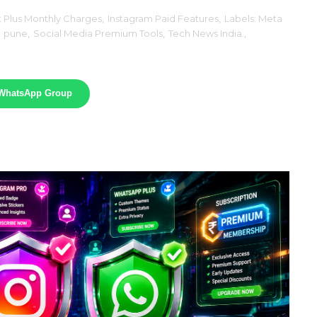
Plus Monthly Charges
,
Instagram Paid Features
,
Labels: Meta
,
pune
,
Social Media Premium Tools
,
Tech News India.
,
 WhatsApp Group