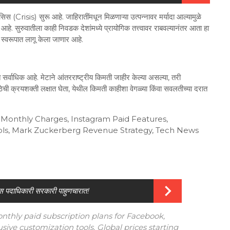
 (Crisis) सुरू आहे. जाहिरातींमधून मिळणाऱ्या उत्पन्नावर मर्यादा आल्यामुळे
आहे. सुरुवातीला काही निवडक देशांमध्ये प्रायोगिक तत्त्वावर राबवल्यानंतर आता हा
िक स्वरूपात लागू केला जाणार आहे.
 सर्वाधिक आहे. मेटाने आंतरराष्ट्रीय किमती जाहीर केल्या असल्या, तरी
ेची क्रयशक्ती लक्षात घेता, येथील किमती काहीशा वेगळ्या किंवा सवलतीच्या दरात
Monthly Charges, Instagram Paid Features,
ols, Mark Zuckerberg Revenue Strategy, Tech News
्रेस पदाधिकारी सरकारी पाहुणचारात!
hly paid subscription plans for Facebook,
ive customization tools. Global prices starting