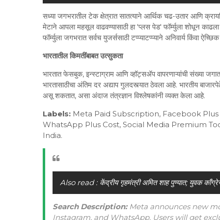
सध्या जगभरातील टेक क्षेत्रात सातत्याने आर्थिक चढ-उतार आणि क्रायसिस
मेटाने आपला महसूल वाढवण्यासाठी हा 'प्लस पेड' फॉर्म्युला शोधून काढला 
फॉर्म्युला जगभरात सर्वच युजर्ससाठी टप्प्याटप्प्याने अनिवार्य किंवा ऐच्छ
भारतातील किमतींबाबत उत्सुकता
भारतात फेसबुक, इन्स्टाग्राम आणि व्हॉट्सॲप वापरणाऱ्यांची संख्या जगात
भारतासाठीचा अंतिम दर अद्याप गुलदस्त्यात ठेवला आहे. भारतीय बाजारपेठ
असू शकतात, असा अंदाज तंत्रज्ञान विश्लेषकांनी व्यक्त केला आहे.
Labels:
Meta Paid Subscription, Facebook Plus 
WhatsApp Plus Cost, Social Media Premium To
India.
Also read :
केंद्रीय गृहमंत्री अमित शाह पुण्यात; युवक काँग
Search Description:
Meta announces new mont
Instagram, and WhatsApp. Users will get exclus