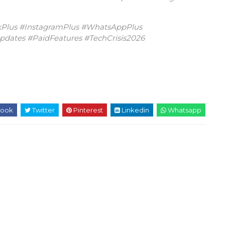
kPlus #InstagramPlus #WhatsAppPlus
dates #PaidFeatures #TechCrisis2026
ook
Twitter
Pinterest
Linkedin
Whatsapp