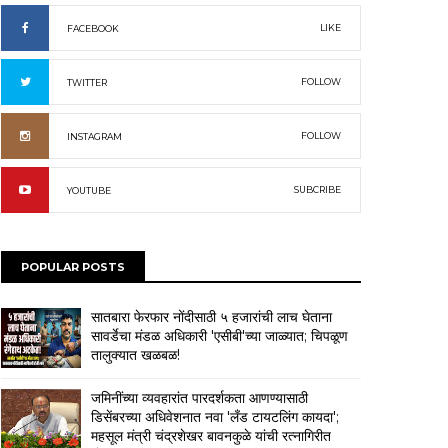
LIKE
FACEBOOK
FOLLOW
TWITTER
FOLLOW
INSTAGRAM
SUBCRIBE
YOUTUBE
POPULAR POSTS
सातबारा फेरफार नोंदीसाठी ५ हजारांची लाच घेताना
सावर्डेचा मंडळ अधिकारी 'एसीबी'च्या जाळ्यात; चिपळूण
तालुक्यात खळबळ!
जमिनींच्या व्यवहारांत पारदर्शकता आणण्यासाठी
डिसेंबरच्या अधिवेशनात नवा 'लँड टायटलिंग कायदा';
महसूल मंत्री चंद्रशेखर बावनकुळे यांची रत्नागिरीत