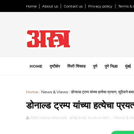
Home
About us
Contact us
Privacy policy
Terms & 
HOME
दृष्टीक्षेप
पिंपरी चिंचवड
पुणे
पुणे जिल्हा
मुंबई
Home
/
News & Views
/
डोनाल्ड ट्रम्प यांच्या हत्येचा प्रयत्न, सुदैवाने बच
डोनाल्ड ट्रम्प यांच्या हत्येचा प्रय
ANN news network
४/२६/२०२६ १०:५५:०० AM
-
News & V