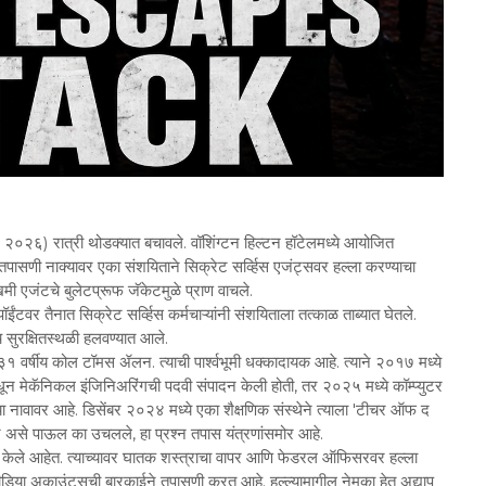
रिल २०२६) रात्री थोडक्यात बचावले. वॉशिंग्टन हिल्टन हॉटेलमध्ये आयोजित
षा तपासणी नाक्यावर एका संशयिताने सिक्रेट सर्व्हिस एजंट्सवर हल्ला करण्याचा
र जखमी एजंटचे बुलेटप्रूफ जॅकेटमुळे प्राण वाचले.
ंटवर तैनात सिक्रेट सर्व्हिस कर्मचाऱ्यांनी संशयिताला तत्काळ ताब्यात घेतले.
ेचच सुरक्षितस्थळी हलवण्यात आले.
 वर्षीय कोल टॉमस ॲलन. त्याची पार्श्वभूमी धक्कादायक आहे. त्याने २०१७ मध्ये
धून मेकॅनिकल इंजिनिअरिंगची पदवी संपादन केली होती, तर २०२५ मध्ये कॉम्प्युटर
्याच्या नावावर आहे. डिसेंबर २०२४ मध्ये एका शैक्षणिक संस्थेने त्याला 'टीचर ऑफ द
्तीने असे पाऊल का उचलले, हा प्रश्न तपास यंत्रणांसमोर आहे.
 केले आहेत. त्याच्यावर घातक शस्त्राचा वापर आणि फेडरल ऑफिसरवर हल्ला
िया अकाउंट्सची बारकाईने तपासणी करत आहे. हल्ल्यामागील नेमका हेतू अद्याप