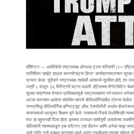
वॉशिंग्टन — अमेरिकेचे राष्ट्राध्यक्ष डोनाल्ड ट्रम्प शनिवारी (२५ एप्
प्रतिष्ठित 'व्हाईट हाऊस करस्पॉन्डंट्स डिनर' कार्यक्रमादरम्यान सुरक्
प्रयत्न केला. सुदैवाने राष्ट्राध्यक्ष त्यावेळी आतमध्ये सुरक्षित होते, त
रात्री ८ वाजून ३६ मिनिटांनी घटना घडली. हॉटेलच्या मॅग्नेटोमीटर चेकपॉई
सुरक्षा यंत्रणेच्या वेगवान प्रतिसादामुळे राष्ट्राध्यक्षांना स्टेजवरून लग
अटक करण्यात आलेला संशयित म्हणजे कॅलिफोर्नियातील टोरन्स येथील ३१
जगप्रसिद्ध कॅलिफोर्निया इन्स्टिट्यूट ऑफ टेक्नॉलॉजी अर्थात कॅलटेकम
सायन्समध्ये पदव्युत्तर शिक्षण पूर्ण केले. नासामध्ये रिसर्च फेलोशिपही त
मंथ' हा बहुमानही दिला होता. इतक्या उज्ज्वल पार्श्वभूमी असलेल्या व्यक
पोलिसांनी त्याच्याकडून एक शॉटगन, एक हँडगन आणि अनेक चाकू जप्त
असे गंभीर गुन्हे दाखल करण्यात आले असून एफबीआय त्याच्या सोशल मीड