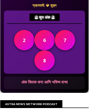
ग्रहस्वामी: 💎 शुक्र
🔮 शुभ अंक 🔮
2
6
7
8
अंक क्लिक करा आणि भविष्य वाचा
ASTRA NEWS NETWORK PODCAST