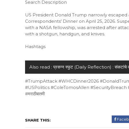
Search Description
US President Donald Trump narrowly escaped a
Correspondents' Dinner on April 25, 2026. Susp
with a NASA fellowship, was arrested after atta
with a shotgun, handgun, and knives.
Hashtags
Also read :
प्रसन्न स्फुट (Daily Reflection) : संकटांचे व
#TrumpAttack #WHCDinner2026 #DonaldTrump
#USPolitics #ColeTomosAllen #SecurityBreac
#मराठीबातमी
Faceb
SHARE THIS: