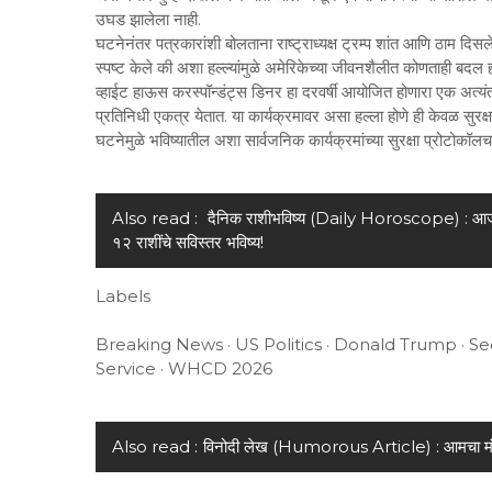
उघड झालेला नाही.
घटनेनंतर पत्रकारांशी बोलताना राष्ट्राध्यक्ष ट्रम्प शांत आणि ठाम दिसल
स्पष्ट केले की अशा हल्ल्यांमुळे अमेरिकेच्या जीवनशैलीत कोणताही बद
व्हाईट हाऊस करस्पॉन्डंट्स डिनर हा दरवर्षी आयोजित होणारा एक अत्यंत मा
प्रतिनिधी एकत्र येतात. या कार्यक्रमावर असा हल्ला होणे ही केवळ सुरक्ष
घटनेमुळे भविष्यातील अशा सार्वजनिक कार्यक्रमांच्या सुरक्षा प्रोटोकॉलचा
Also read :
दैनिक राशीभविष्य (Daily Horoscope) : आजचे नक्
१२ राशींचे सविस्तर भविष्य!
Labels
Breaking News · US Politics · Donald Trump · Se
Service · WHCD 2026
Also read :
विनोदी लेख (Humorous Article) : आमचा मंगळव