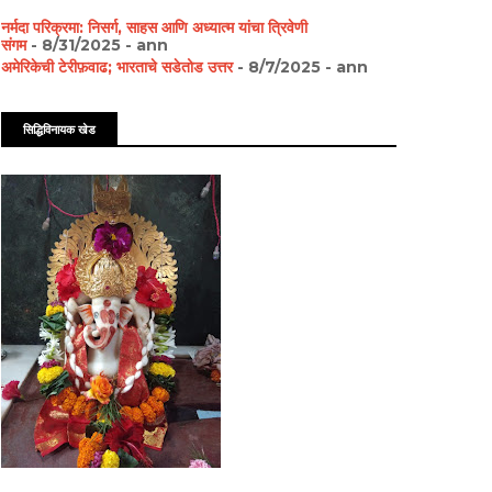
नर्मदा परिक्रमा: निसर्ग, साहस आणि अध्यात्म यांचा त्रिवेणी
संगम
- 8/31/2025
- ann
अमेरिकेची टेरीफ़वाढ; भारताचे सडेतोड उत्तर
- 8/7/2025
- ann
सिद्धिविनायक खेड