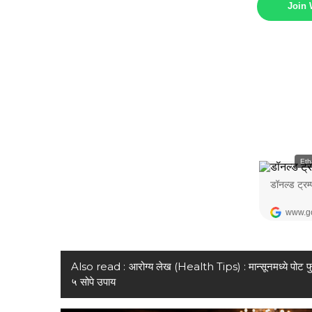
Join
Also read :
आरोग्य लेख (Health Tips) : मान्सूनमध्ये पोट फ
५ सोपे उपाय