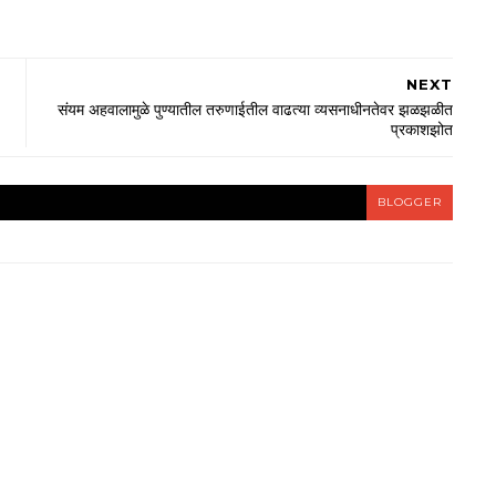
NEXT
संयम अहवालामुळे पुण्यातील तरुणाईतील वाढत्या व्यसनाधीनतेवर झळझळीत
प्रकाशझोत
BLOGGER