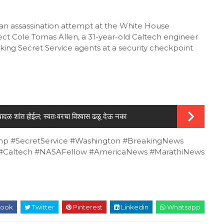
n assassination attempt at the White House
ect Cole Tomas Allen, a 31-year-old Caltech engineer
cking Secret Service agents at a security checkpoint
ादळ शांत होईल; स्वतःवरचा विश्वास ढळू देऊ नका
 #SecretService #Washington #BreakingNews
h #Caltech #NASAFellow #AmericaNews #MarathiNews
ook
Twitter
Pinterest
Linkedin
Whatsapp