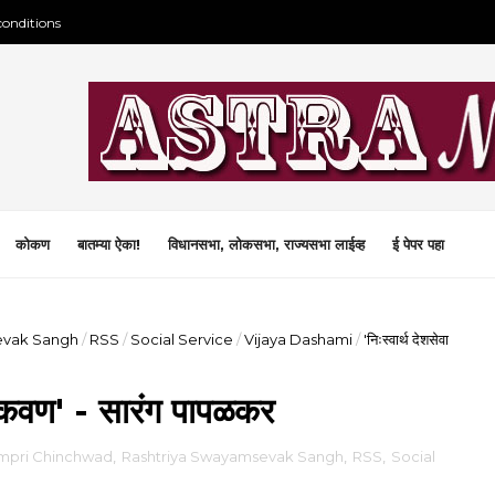
conditions
कोकण
बातम्या ऐका!
विधानसभा, लोकसभा, राज्यसभा लाईव्ह
ई पेपर पहा
evak Sangh
/
RSS
/
Social Service
/
Vijaya Dashami
/
'निःस्वार्थ देशसेवा
 शिकवण' - सारंग पापळकर
mpri Chinchwad
,
Rashtriya Swayamsevak Sangh
,
RSS
,
Social