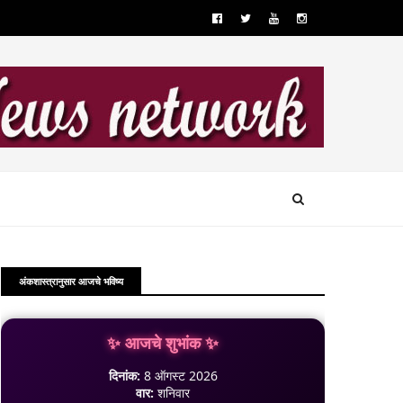
अंकशास्त्रानुसार आजचे भविष्य
✨ आजचे शुभांक ✨
दिनांक:
8 ऑगस्ट 2026
वार:
शनिवार