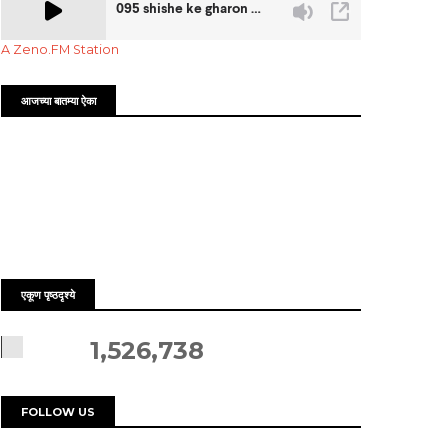
A Zeno.FM Station
आजच्या बातम्या ऐका
एकूण पृष्ठदृश्ये
1,526,738
FOLLOW US