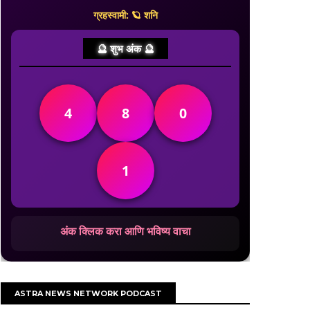
ग्रहस्वामी: 🪐 शनि
🔮 शुभ अंक 🔮
4
8
0
1
अंक क्लिक करा आणि भविष्य वाचा
ASTRA NEWS NETWORK PODCAST