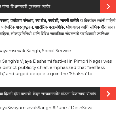
 यांना ‘शिक्षणमहर्षी’ पुरस्कार जाहीर
रसता
पर्यावरण
संरक्षण
स्व
बोध
स्वदेशी
नागरी
कर्तव्ये
या
विषयांवर
त्यांनी
माहिती
,
,
,
,
ी
पारंपारिक
शस्त्रपूजन
शारीरिक
प्रात्यक्षिके
घोष
वादन
आणि
सांघिक
गीत
सादर
,
,
महिला
लोकप्रतिनिधी
आणि
विविध
सामाजिक
संघटनांचे
पदाधिकारी
उपस्थित
,
Swayamsevak Sangh, Social Service
Sangh's Vijaya Dashami festival in Pimpri Nagar was
 district publicity chief, emphasized that "Selfless
gh," and urged people to join the 'Shakha' to
ांचा दिल्ली दौरा यशस्वी; केंद्र सरकारसमोर मांडला विकासाचा रोडमॅप
htriyaSwayamsevakSangh #Pune #DeshSeva