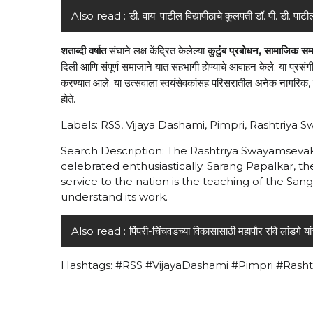
Also read :
डी. वाय. पाटील विद्यापीठाचे कुलपती डॉ. पी. डी. पाटील
शताब्दी
वर्षात
संघाने
लक्ष
केंद्रित
केलेल्या
कुटुंब
प्रबोधन
सामाजिक
सम
,
दिली
आणि
संपूर्ण
समाजाने
यात
सहभागी
होण्याचे
आवाहन
केले
या
प्रसंग
.
करण्यात
आले
या
उत्सवाला
स्वयंसेवकांसह
परिसरातील
अनेक
नागरिक
.
,
होते
.
Labels: RSS, Vijaya Dashami, Pimpri, Rashtriya 
Search Description: The Rashtriya Swayamsevak 
celebrated enthusiastically. Sarang Papalkar, the
service to the nation is the teaching of the San
understand its work.
Also read :
पिंपरी-चिंचवडच्या विकासासाठी महापौर रवि लांडगे य
Hashtags: #RSS #VijayaDashami #Pimpri #Ras