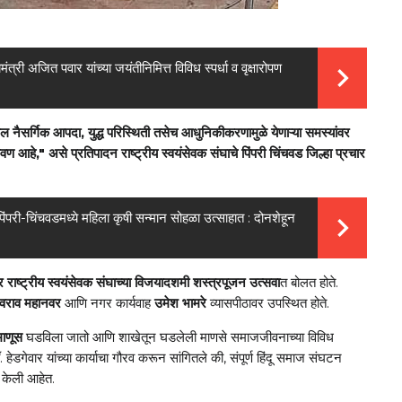
्री अजित पवार यांच्या जयंतीनिमित्त विविध स्पर्धा व वृक्षारोपण
ील
नैसर्गिक
आपदा
युद्ध
परिस्थिती
तसेच
आधुनिकीकरणामुळे
येणाऱ्या
समस्यांवर
,
वण
आहे
असे
प्रतिपादन
राष्ट्रीय
स्वयंसेवक
संघाचे
पिंपरी
चिंचवड
जिल्हा
प्रचार
,"
त पिंपरी-चिंचवडमध्ये महिला कृषी सन्मान सोहळा उत्साहात : दोनशेहून
र
राष्ट्रीय
स्वयंसेवक
संघाच्या
विजयादशमी
शस्त्रपूजन
उत्सवा
त
बोलत
होते
.
वराव
महानवर
आणि
नगर
कार्यवाह
उमेश
भामरे
व्यासपीठावर
उपस्थित
होते
.
माणूस
घडविला
जातो
आणि
शाखेतून
घडलेली
माणसे
समाजजीवनाच्या
विविध
हेडगेवार
यांच्या
कार्याचा
गौरव
करून
सांगितले
की
संपूर्ण
हिंदू
समाज
संघटन
.
,
केली
आहेत
.