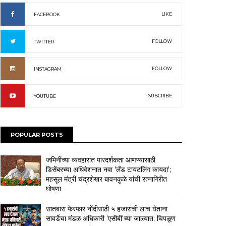
LIKE
FACEBOOK
FOLLOW
TWITTER
FOLLOW
INSTAGRAM
SUBCRIBE
YOUTUBE
POPULAR POSTS
जमिनींच्या व्यवहारांत पारदर्शकता आणण्यासाठी
डिसेंबरच्या अधिवेशनात नवा 'लँड टायटलिंग कायदा';
महसूल मंत्री चंद्रशेखर बावनकुळे यांची रत्नागिरीत
घोषणा
सातबारा फेरफार नोंदीसाठी ५ हजारांची लाच घेताना
सावर्डेचा मंडळ अधिकारी 'एसीबी'च्या जाळ्यात; चिपळूण