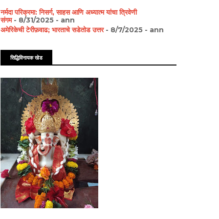
नर्मदा परिक्रमा: निसर्ग, साहस आणि अध्यात्म यांचा त्रिवेणी
संगम
- 8/31/2025
- ann
अमेरिकेची टेरीफ़वाढ; भारताचे सडेतोड उत्तर
- 8/7/2025
- ann
सिद्धिविनायक खेड