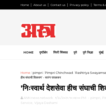
Home
About us
Contact us
Privacy policy
Terms & 
HOME
दृष्टीक्षेप
पिंपरी चिंचवड
पुणे
पुणे जिल्हा
मुंबई
Home
/
pimpri
/
Pimpri Chinchwad
/
Rashtriya Swayams
हीच संघाची शिकवण' - सारंग पापळकर
'निःस्वार्थ देशसेवा हीच संघाची
ANN news network
९/२८/२०२५ १०:०७:०० PM
-
pimpri
,
Pi
Service
,
Vijaya Dashami