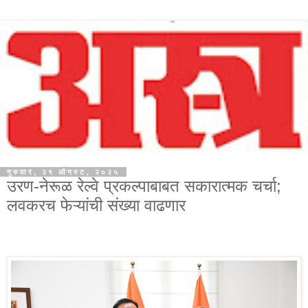
गुरुवार, २१ ऑगस्ट, २०२५
उरण-नेरूळ रेल्वे प्रकल्पाबाबत सकारात्मक चर्चा;
लवकरच फेऱ्यांची संख्या वाढणार