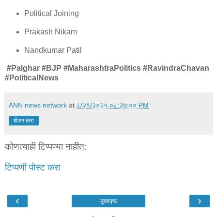
Political Joining
Prakash Nikam
Nandkumar Patil
#Palghar #BJP #MaharashtraPolitics #RavindraChavan
#PoliticalNews
ANN news network
at
८/२१/२०२५ ०८:२७:०० PM
शेअर करा
कोणत्याही टिप्पण्‍या नाहीत:
टिप्पणी पोस्ट करा
‹
›
मुख्यपृष्ठ