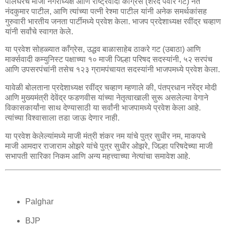
पालघरचे माजी नगराध्यक्ष आणि राष्ट्रवादी काँग्रेस (शरद पवार गट) नेते
नंदकुमार पाटील, आणि त्यांच्या पत्नी रेश्मा पाटील यांनी अनेक समर्थकांसह
गुरुवारी भारतीय जनता पार्टीमध्ये प्रवेश केला. भाजप प्रदेशाध्यक्ष रवींद्र चव्हाण
यांनी सर्वांचे स्वागत केले.
या प्रवेश सोहळ्यात काँग्रेस, उद्धव बाळासाहेब ठाकरे गट (उबाठा) आणि
मार्क्सवादी कम्युनिस्ट पक्षाच्या १० माजी जिल्हा परिषद सदस्यांनी, ५२ सरपंच
आणि उपसरपंचांनी तसेच १२३ ग्रामपंचायत सदस्यांनी भाजपमध्ये प्रवेश केला.
यावेळी बोलताना प्रदेशाध्यक्ष रवींद्र चव्हाण म्हणाले की, पंतप्रधान नरेंद्र मोदी
आणि मुख्यमंत्री देवेंद्र फडणवीस यांच्या नेतृत्वाखाली सुरू असलेल्या वेगाने
विकासकार्यांना साथ देण्यासाठी या सर्वांनी भाजपामध्ये प्रवेश केला आहे.
त्यांच्या विश्वासाला तडा जाऊ देणार नाही.
या प्रवेश केलेल्यांमध्ये माजी मंत्री शंकर नम यांचे पुत्र सुधीर नम, माकपचे
माजी आमदार राजाराम ओझरे यांचे पुत्र सुधीर ओझरे, जिल्हा परिषदेच्या माजी
सभापती सारिका निकम आणि अन्य महत्त्वाच्या नेत्यांचा समावेश आहे.
Palghar
BJP