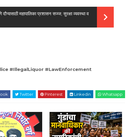
ुणे दौऱ्यासाठी महापालिका प्रशासन सज्ज; सुरक्षा व्यवस्था व
ice #IllegalLiquor #LawEnforcement
ook
Twitter
Pinterest
Linkedin
Whatsapp