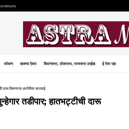
conditions
कोकण
बातम्या ऐका!
विधानसभा, लोकसभा, राज्यसभा लाईव्ह
ई पेपर पहा
ची दारू विकणाऱ्या आरोपीवर कारवाई
न्हेगार तडीपार; हातभट्टीची दारू