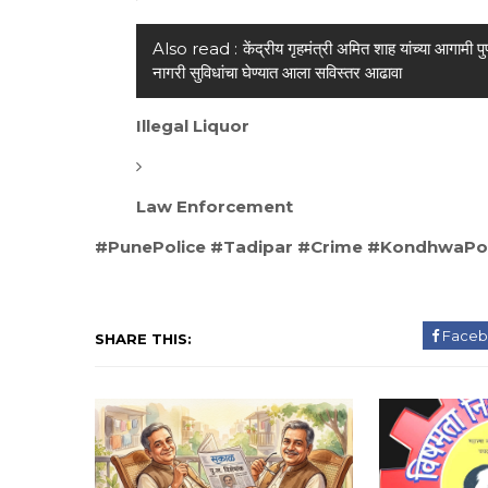
Also read :
केंद्रीय गृहमंत्री अमित शाह यांच्या आगामी प
नागरी सुविधांचा घेण्यात आला सविस्तर आढावा
Illegal Liquor
Law Enforcement
#PunePolice #Tadipar #Crime #KondhwaPol
Faceb
SHARE THIS: