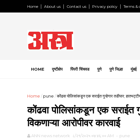
Home
About us
Contact us
Privacy policy
Terms & 
HOME
दृष्टीक्षेप
पिंपरी चिंचवड
पुणे
पुणे जिल्हा
मुंबई
Home
/
pune
/
कोंढवा पोलिसांकडून एक सराईत गुन्हेगार तडीपार; हातभट्टी
कोंढवा पोलिसांकडून एक सराईत गु
विकणाऱ्या आरोपीवर कारवाई
ANN news network
८/२१/२०२५ ०७:४६:०० AM
-
pune