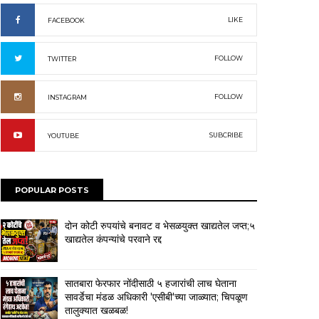
LIKE
FACEBOOK
FOLLOW
TWITTER
FOLLOW
INSTAGRAM
SUBCRIBE
YOUTUBE
POPULAR POSTS
दोन कोटी रुपयांचे बनावट व भेसळयुक्त खाद्यतेल जप्त;५
खाद्यतेल कंपन्यांचे परवाने रद्द
सातबारा फेरफार नोंदीसाठी ५ हजारांची लाच घेताना
सावर्डेचा मंडळ अधिकारी 'एसीबी'च्या जाळ्यात; चिपळूण
तालुक्यात खळबळ!