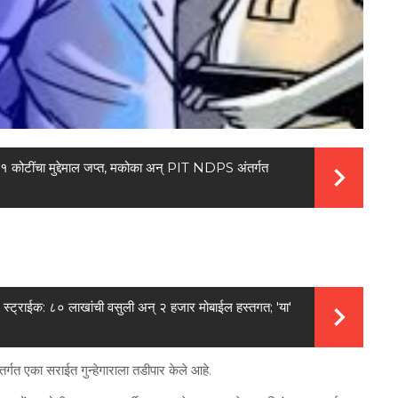
र: ११ कोटींचा मुद्देमाल जप्त, मकोका अन् PIT NDPS अंतर्गत
 स्ट्राईक: ८० लाखांची वसुली अन् २ हजार मोबाईल हस्तगत; 'या'
ेअंतर्गत एका सराईत गुन्हेगाराला तडीपार केले आहे.