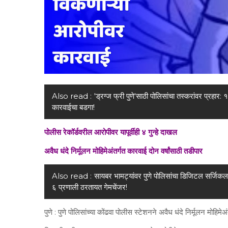
Also read :
'ड्रग्ज फ्री पुणे'साठी पोलिसांचा तस्करांवर प्रहा
कारवाईचा बडगा!
पोलीस रेकॉर्डवरील आरोपीवर यापूर्वीही ४ गुन्हे दाखल
अवैध धंदे निर्मूलन मोहिमेअंतर्गत कारवाई
दोन वर्षांसाठी तडीपार
Also read :
सायबर भामट्यांवर पुणे पोलिसांचा डिजिटल सर्जिकल
६ प्रणाली ठरतायत गेमचेंजर!
पुणे : पुणे पोलिसांच्या कोंढवा पोलीस स्टेशनने अवैध धंदे निर्मूलन मोहिम