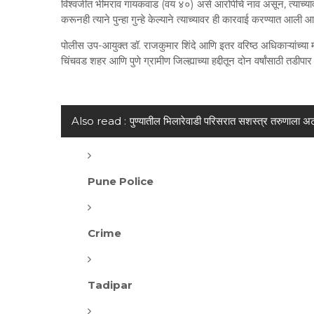
विश्वजीत भीमराव गायकवाड (वय ४०) असे आरोपीचे नाव असून, त्याच्यावर 
करूनही त्याने पुन्हा गुन्हे केल्याने त्याच्यावर ही कारवाई करण्यात आली आ
पोलीस उप-आयुक्त डॉ. राजकुमार शिंदे आणि इतर वरिष्ठ अधिकाऱ्यांच्या 
चिंचवड शहर आणि पुणे ग्रामीण जिल्ह्याच्या हद्दीतून दोन वर्षांसाठी तडीप
Also read :
पुण्यातील भिलारेवाडी परिसरात सशस्त्र तरुणाला अ
Pune Police
Crime
Tadipar