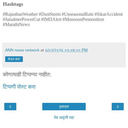
Hashtags
#RajasthanWeather #DustStorm #UnseasonalRain #SikarAccident
#JaisalmerPowerCut #IMDAlert #MonsoonPremonition
#MarathiNews
ANN news network
at
६/०२/२०२६ ०५:०७:०० PM
शेअर करा
कोणत्याही टिप्पण्‍या नाहीत:
टिप्पणी पोस्ट करा
‹
›
मुख्यपृष्ठ
वेब आवृत्ती पहा