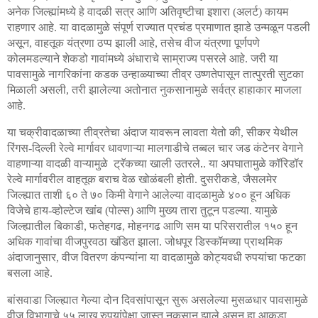
अनेक
जिल्ह्यांमध्ये
हे
वादळी
सत्र
आणि
अतिवृष्टीचा
इशारा
अलर्ट
कायम
(
)
राहणार
आहे
या
वादळामुळे
संपूर्ण
राज्यात
प्रचंड
प्रमाणात
झाडे
उन्मळून
पडली
.
असून
वाहतूक
यंत्रणा
ठप्प
झाली
आहे
तसेच
वीज
यंत्रणा
पूर्णपणे
,
,
कोलमडल्याने
शेकडो
गावांमध्ये
अंधाराचे
साम्राज्य
पसरले
आहे
जरी
या
.
पावसामुळे
नागरिकांना
कडक
उन्हाळ्याच्या
तीव्र
उष्णतेपासून
तात्पुरती
सुटका
मिळाली
असली
तरी
झालेल्या
अतोनात
नुकसानामुळे
सर्वत्र
हाहाकार
माजला
,
आहे
.
या
चक्रीवादळाच्या
तीव्रतेचा
अंदाज
यावरून
लावता
येतो
की
सीकर
येथील
,
रिंगस
दिल्ली
रेल्वे
मार्गावर
धावणाऱ्या
मालगाडीचे
तब्बल
चार
जड
कंटेनर
वेगाने
-
वाहणाऱ्या
वादळी
वाऱ्यामुळे
ट्रॅकच्या
खाली
उतरले.
या
अपघातामुळे
कॉरिडॉर
.
रेल्वे
मार्गावरील
वाहतूक
बराच
वेळ
खोळंबली
होती
दुसरीकडे
जैसलमेर
.
,
जिल्ह्यात
ताशी
६०
ते
७०
किमी
वेगाने
आलेल्या
वादळामुळे
४००
हून
अधिक
विजेचे
हाय
व्होल्टेज
खांब
पोल्स
आणि
मुख्य
तारा
तुटून
पडल्या
यामुळे
-
(
)
.
जिल्ह्यातील
बिकाडी
फतेहगढ
मोहनगढ
आणि
सम
या
परिसरातील
१५
हून
,
,
०
अधिक
गावांचा
वीजपुरवठा
खंडित
झाला
जोधपूर
डिस्कॉमच्या
प्राथमिक
.
अंदाजानुसार
वीज
वितरण
कंपन्यांना
या
वादळामुळे
कोट्यवधी
रुपयांचा
फटका
,
बसला
आहे
.
बांसवाडा
जिल्ह्यात
गेल्या
दोन
दिवसांपासून
सुरू
असलेल्या
मुसळधार
पावसामुळे
वीज
विभागाचे
५५
लाख
रुपयांपेक्षा
जास्त
नुकसान
झाले
असून
हा
आकडा