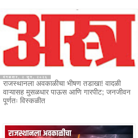
मंगळवार, २ जून, २०२६
राजस्थानला अवकाळीचा भीषण तडाखा! वादळी
वाऱ्यासह मुसळधार पाऊस आणि गारपीट; जनजीवन
पूर्णतः विस्कळीत