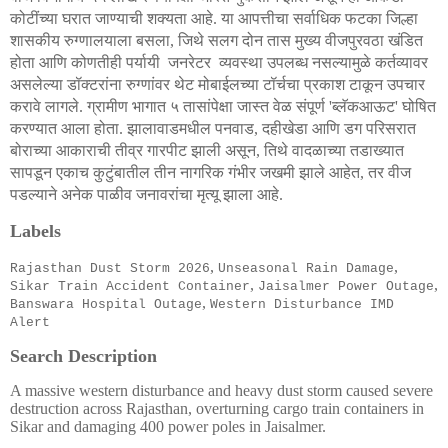
कोटींच्या
घरात
जाण्याची
शक्यता
आहे
या
आपत्तीचा
सर्वाधिक
फटका
जिल्हा
.
शासकीय
रुग्णालयाला
बसला
जिथे
सलग
दोन
तास
मुख्य
वीजपुरवठा
खंडित
,
होता
आणि
कोणतीही
पर्यायी
जनरेटर
व्यवस्था
उपलब्ध
नसल्यामुळे
कर्तव्यावर
असलेल्या
डॉक्टरांना
रुग्णांवर
थेट
मोबाईलच्या
टॉर्चचा
प्रकाश
टाकून
उपचार
करावे
लागले
ग्रामीण
भागात
५
तासांपेक्षा
जास्त
वेळ
संपूर्ण
ब्लॅकआऊट
घोषित
.
'
'
करण्यात
आला
होता
झालावाडमधील
पनवाड
दहीखेडा
आणि
डग
परिसरात
.
,
बोराच्या
आकाराची
तीव्र
गारपीट
झाली
असून
तिथे
वादळाच्या
तडाख्यात
,
सापडून
एकाच
कुटुंबातील
तीन
नागरिक
गंभीर
जखमी
झाले
आहेत
तर
वीज
,
पडल्याने
अनेक
पाळीव
जनावरांचा
मृत्यू
झाला
आहे
.
Labels
,
,
Rajasthan Dust Storm 2026
Unseasonal Rain Damage
,
,
Sikar Train Accident Container
Jaisalmer Power Outage
,
Banswara Hospital Outage
Western Disturbance IMD
Alert
Search Description
A massive western disturbance and heavy dust storm caused severe
destruction across Rajasthan, overturning cargo train containers in
Sikar and damaging 400 power poles in Jaisalmer.