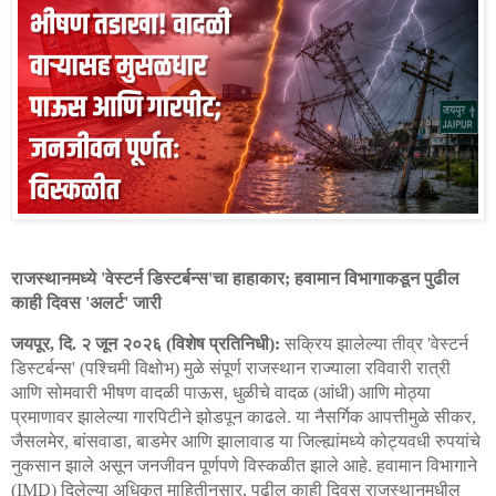
राजस्थानमध्ये
वेस्टर्न
डिस्टर्बन्स
चा
हाहाकार
हवामान
विभागाकडून
पुढील
'
'
;
काही
दिवस
अलर्ट
जारी
'
'
जयपूर
दि
२
जून
२०२६
विशेष
प्रतिनिधी
सक्रिय
झालेल्या
तीव्र
वेस्टर्न
,
.
(
):
'
डिस्टर्बन्स
पश्चिमी
विक्षोभ
मुळे
संपूर्ण
राजस्थान
राज्याला
रविवारी
रात्री
' (
)
आणि
सोमवारी
भीषण
वादळी
पाऊस
धुळीचे
वादळ
आंधी
आणि
मोठ्या
,
(
)
प्रमाणावर
झालेल्या
गारपिटीने
झोडपून
काढले
या
नैसर्गिक
आपत्तीमुळे
सीकर
.
,
जैसलमेर
बांसवाडा
बाडमेर
आणि
झालावाड
या
जिल्ह्यांमध्ये
कोट्यवधी
रुपयांचे
,
,
नुकसान
झाले
असून
जनजीवन
पूर्णपणे
विस्कळीत
झाले
आहे
हवामान
विभागाने
.
दिलेल्या
अधिकृत
माहितीनुसार
पुढील
काही
दिवस
राजस्थानमधील
(IMD)
,