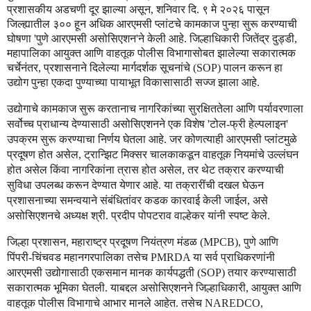
प्रशासकीय
अडचणी
दूर
झाल्या
असून
शनिवार
दि
९
मे
२०२६
पासून
,
.
जिल्ह्यातील
३००
हून
अधिक
आरएमसी
प्लांटचे
कामकाज
पुन्हा
सुरू
करण्याची
घोषणा
पुणे
आरएमसी
असोसिएशन
ने
केली
आहे
जिल्हाधिकारी
जितेंद्र
दुड्डी
'
'
.
,
महापालिका
आयुक्त
आणि
वाहतूक
पोलीस
विभागासोबत
झालेल्या
सकारात्मक
चर्चेनंतर
प्रशासनाने
दिलेल्या
मार्गदर्शक
सूचनांचे
पालन
करून
हा
,
(SOP)
उद्योग
पुन्हा
एकदा
पुण्याच्या
पायाभूत
विकासासाठी
सज्ज
झाला
आहे
.
उद्योगाचे
कामकाज
सुरू
करतानाच
नागरिकांच्या
सुरक्षिततेला
आणि
पर्यावरणाला
सर्वोच्च
प्राधान्य
देण्यासाठी
असोसिएशनने
एक
विशेष
टोल
फ्री
हेल्पलाइन
'
-
'
उपक्रम
सुरू
करण्याचा
निर्णय
घेतला
आहे
जर
कोणत्याही
आरएमसी
प्लांटमुळे
.
प्रदूषण
होत
असेल
ट्रान्झिट
मिक्सर
चालकाकडून
वाहतूक
नियमांचे
उल्लंघन
,
होत
असेल
किंवा
नागरिकांना
त्रास
होत
असेल
तर
थेट
तक्रार
करण्याची
,
सुविधा
उपलब्ध
करून
देण्यात
येणार
आहे
या
तक्रारींची
दखल
घेऊन
.
प्रशासनाच्या
समन्वयाने
संबंधितांवर
कडक
कारवाई
केली
जाईल
असे
,
असोसिएशनचे
अध्यक्ष
श्री
प्रदीप
पोपटराव
वाल्हेकर
यांनी
स्पष्ट
केले
.
.
जिल्हा
प्रशासन
महाराष्ट्र
प्रदूषण
नियंत्रण
मंडळ
पुणे
आणि
,
(MPCB),
पिंपरी
चिंचवड
महानगरपालिका
तसेच
या
सर्व
प्राधिकरणांनी
-
PMRDA
आरएमसी
उद्योगासाठी
एकसमान
मानक
कार्यपद्धती
तयार
करण्यासाठी
(SOP)
सकारात्मक
भूमिका
घेतली
याबद्दल
असोसिएशनने
जिल्हाधिकारी
आयुक्त
आणि
.
,
वाहतूक
पोलीस
विभागाचे
आभार
मानले
आहेत
तसेच
.
NAREDCO,