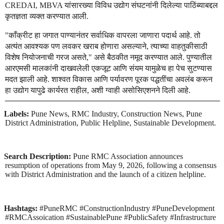
यांसारख्या
विविध
उद्योग
संघटनांनी
दिलेल्या
पाठिंब्याबद्दल
CREDAI, MBVA
कृतज्ञता
व्यक्त
करण्यात
आली
.
काँक्रीट
हा
जगात
पाण्यानंतर
सर्वाधिक
वापरला
जाणारा
पदार्थ
आहे
तो
"
.
अत्यंत
आवश्यक
पण
लवकर
खराब
होणारा
असल्याने
त्याच्या
वाहतुकीसाठी
,
विशेष
नियोजनाची
गरज
असते
असे
बैठकीत
नमूद
करण्यात
आले
पुण्यातील
,"
.
आरएमसी
मालकांनी
दाखवलेली
एकजूट
आणि
संयम
यामुळेच
हा
पेच
सुटण्यास
मदत
झाली
आहे
शाश्वत
विकास
आणि
पर्यावरण
पूरक
पद्धतींचा
अवलंब
करून
.
हा
उद्योग
यापुढे
कार्यरत
राहील
अशी
ग्वाही
असोसिएशनने
दिली
आहे
,
.
Labels:
Pune News, RMC Industry, Construction News, Pune
District Administration, Public Helpline, Sustainable Development.
Search Description:
Pune RMC Association announces
resumption of operations from May 9, 2026, following a consensus
with District Administration and the launch of a citizen helpline.
Hashtags:
#PuneRMC #ConstructionIndustry #PuneDevelopment
#RMCAssoication #SustainablePune #PublicSafety #Infrastructure