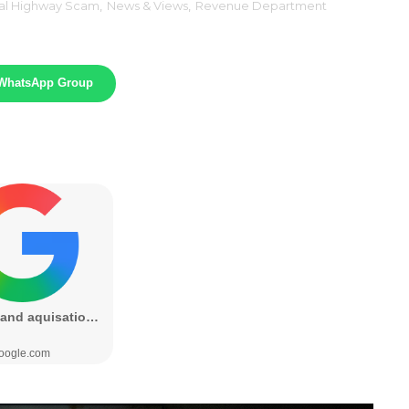
al Highway Scam
,
News & Views
,
Revenue Department
 WhatsApp Group