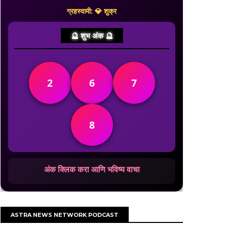
ग्रहस्वामी: 💎 शुक्र
🔮 शुभ अंक 🔮
2
6
7
8
अंक क्लिक करा आणि भविष्य वाचा
ASTRA NEWS NETWORK PODCAST