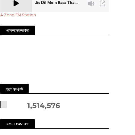
A Zeno.FM Station
आजच्या बातम्या ऐका
एकूण पृष्ठदृश्ये
1,514,576
FOLLOW US