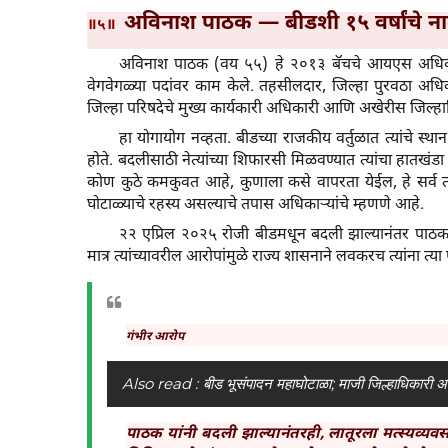
अविनाश पाठक — बीडशी १५ वर्षांचे ना
॥५॥
अविनाश पाठक (वय ५५) हे २०१३ बॅचचे आयएस अधिकारी आह
वेगवेगळ्या पदांवर काम केले. तहसीलदार, जिल्हा पुरवठा अधि
जिल्हा परिषदेचे मुख्य कार्यकारी अधिकारी आणि अखेरीस जिल्हा
हा योगायोग नव्हता. बीडच्या राजकीय वर्तुळात त्यांचे स्था
होते. बदलीसाठी नेत्यांच्या शिफारसी मिळवण्यात त्यांचा हातखं
कोण कुठे कमकुवत आहे, कुणाला कसे वापरता येईल, हे सर्व त्यांन
घोटाळ्याचे रहस्य असल्याचे तपास अधिकाऱ्यांचे म्हणणे आहे.
२२ एप्रिल २०२५ रोजी बीडमधून बदली झाल्यानंतर पाठक या
मात्र त्यांच्यावरील आरोपांमुळे राज्य शासनाने लवकरच त्यांना त्
गंभीर आरोप
Also read :
बीड भूसंपादन महाघोटाळा; माजी जिल्हाधिकार
पाठक यांनी बदली झाल्यानंतरही, लातूरला मत्स्यव्यव