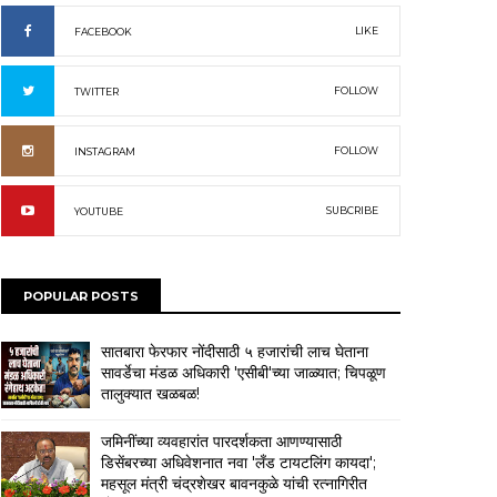
LIKE
FACEBOOK
FOLLOW
TWITTER
FOLLOW
INSTAGRAM
SUBCRIBE
YOUTUBE
POPULAR POSTS
सातबारा फेरफार नोंदीसाठी ५ हजारांची लाच घेताना
सावर्डेचा मंडळ अधिकारी 'एसीबी'च्या जाळ्यात; चिपळूण
तालुक्यात खळबळ!
जमिनींच्या व्यवहारांत पारदर्शकता आणण्यासाठी
डिसेंबरच्या अधिवेशनात नवा 'लँड टायटलिंग कायदा';
महसूल मंत्री चंद्रशेखर बावनकुळे यांची रत्नागिरीत