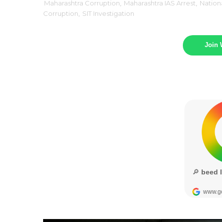
Maharashtra Corruption
,
Maharashtra IAS Arrest
,
Nation
Corruption
,
SIT Investigation
Join