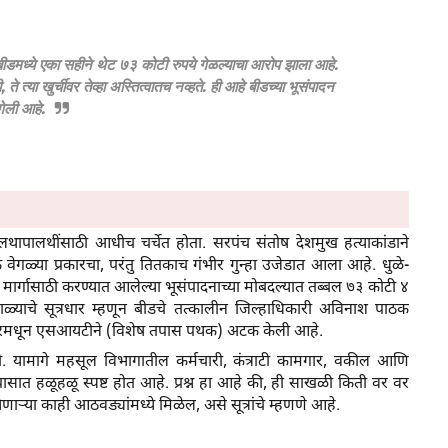
मध्ये एका सहीने थेट ७३ कोटी रुपये गेळल्याचा आरोप झाला आहे.
े त्या खुर्चीवर तेव्हा अस्तित्वातच नव्हते. ही आहे बीडच्या भूसंपादन
गेली आहे.
उलथापालथींसाठी आधीच चर्चेत होता. सरपंच संतोष देशमुख हत्याकांडाने
वेगळ्या प्रकारचा, परंतु तितकाच गंभीर गुन्हा उजेडात आला आहे. धुळे-
्वे मार्गासाठी करण्यात आलेल्या भूसंपादनाच्या मोबदल्यात तब्बल ७३ कोटी ४
्याचे सूत्रधार म्हणून बीडचे तत्कालीन जिल्हाधिकारी अविनाश पाठक
 लातूरमधून एसआयटीने (विशेष तपास पथक) अटक केली आहे.
नाही. यामागे महसूल विभागातील कर्मचारी, कंत्राटी कामगार, वकील आणि
ासात हळूहळू स्पष्ट होत आहे. प्रश्न हा आहे की, ही साखळी किती वर वर
येणाऱ्या काही आठवड्यांमध्ये मिळेल, असे सूत्रांचे म्हणणे आहे.