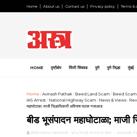
Home
About us
Contact us
Privacy policy
Terms & 
HOME
दृष्टीक्षेप
पिंपरी चिंचवड
पुणे
पुणे जिल्हा
मुंबई
Home
/
Avinash Pathak
/
Beed Land Scam
/
Beed Scam
IAS Arrest
/
National Highway Scam
/
News & Views
/
Rev
महाघोटाळा; माजी जिल्हाधिकारी अविनाश पाठक गजाआड
बीड भूसंपादन महाघोटाळा; माजी
ANN news network
५/०८/२०२६ ०९:०३:०० AM
-
Avinash P