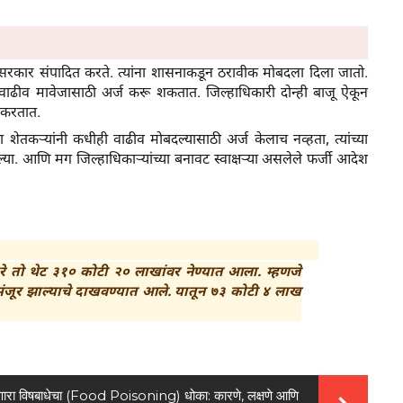
 जमिनी सरकार संपादित करते. त्यांना शासनाकडून ठरावीक मोबदला दिला जातो.
े वाढीव मावेजासाठी अर्ज करू शकतात. जिल्हाधिकारी दोन्ही बाजू ऐकून
 करतात.
या शेतकऱ्यांनी कधीही वाढीव मोबदल्यासाठी अर्ज केलाच नव्हता, त्यांच्या
्या. आणि मग जिल्हाधिकाऱ्यांच्या बनावट स्वाक्षऱ्या असलेले फर्जी आदेश
रे तो थेट ३१० कोटी २० लाखांवर नेण्यात आला. म्हणजे
ंजूर झाल्याचे दाखवण्यात आले. यातून ७३ कोटी ४ लाख
णारा विषबाधेचा (Food Poisoning) धोका: कारणे, लक्षणे आणि