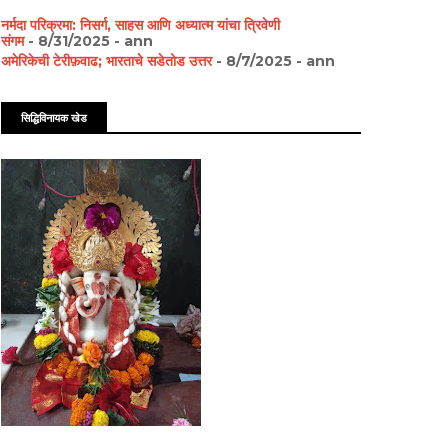
नर्मदा परिक्रमा: निसर्ग, साहस आणि अध्यात्म यांचा त्रिवेणी
संगम
- 8/31/2025
- ann
अमेरिकेची टेरीफ़वाढ; भारताचे सडेतोड उत्तर
- 8/7/2025
- ann
सिद्धिविनायक खेड