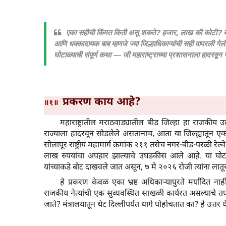
एका सहीची किंमत किती असू शकते? हजार, लाख की कोटी? बीड
आणि धक्कादायक बाब म्हणजे ज्या जिल्हाधिकाऱ्यांची सही वापरली गेली, त
घोटाळ्याची संपूर्ण कथा — जी महाराष्ट्राच्या प्रशासनाला हादरवून 
प्रकरण काय आहे?
॥१॥
महाराष्ट्रातील मराठवाड्यातील बीड जिल्हा हा राजकीय 
राज्याला हादरवून सोडलेले असतानाच, आता या जिल्ह्यातून एक 
सोलापूर राष्ट्रीय महामार्ग क्रमांक २११ तसेच नगर-बीड-परळी रेल
लाख रुपयांचा अपहार झाल्याचे उघडकीस आले आहे. या घोटाळ
यांच्याकडे बोट दाखवले जात असून, ७ मे २०२६ रोजी त्यांना
हे प्रकरण केवळ एका भ्रष्ट अधिकाऱ्यापुरते मर्यादित 
राजकीय नेत्यांची एक सुव्यवस्थित साखळी कार्यरत असल्याचे तप
जाते? मंत्रालयातून थेट दिल्लीपर्यंत धागे पोहोचतात का? हे उत्तर 