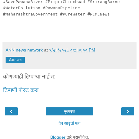
#SavePawanaRiver #PimpriChinchwad #SrirangBarne
#WaterPollution #PawanaPipeline
#MaharashtraGovernment #PureWater #PCMCNews
ANN news network
at
५/२१/२०२६ ०९:१०:०० PM
शेअर करा
कोणत्याही टिप्पण्‍या नाहीत:
टिप्पणी पोस्ट करा
‹
›
मुख्यपृष्ठ
वेब आवृत्ती पहा
Blogger
द्वारे प्रायोजित.