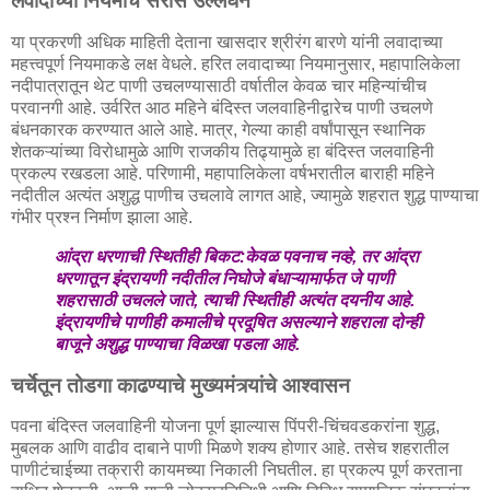
लवादाच्या नियमांचे सर्रास उल्लंघन
या प्रकरणी अधिक माहिती देताना खासदार श्रीरंग बारणे यांनी लवादाच्या
महत्त्वपूर्ण नियमाकडे लक्ष वेधले. हरित लवादाच्या नियमानुसार, महापालिकेला
नदीपात्रातून थेट पाणी उचलण्यासाठी वर्षातील केवळ चार महिन्यांचीच
परवानगी आहे. उर्वरित आठ महिने बंदिस्त जलवाहिनीद्वारेच पाणी उचलणे
बंधनकारक करण्यात आले आहे. मात्र, गेल्या काही वर्षांपासून स्थानिक
शेतकऱ्यांच्या विरोधामुळे आणि राजकीय तिढ्यामुळे हा बंदिस्त जलवाहिनी
प्रकल्प रखडला आहे. परिणामी, महापालिकेला वर्षभरातील बाराही महिने
नदीतील अत्यंत अशुद्ध पाणीच उचलावे लागत आहे, ज्यामुळे शहरात शुद्ध पाण्याचा
गंभीर प्रश्न निर्माण झाला आहे.
आंद्रा धरणाची स्थितीही बिकट:
केवळ पवनाच नव्हे, तर आंद्रा
धरणातून इंद्रायणी नदीतील निघोजे बंधाऱ्यामार्फत जे पाणी
शहरासाठी उचलले जाते, त्याची स्थितीही अत्यंत दयनीय आहे.
इंद्रायणीचे पाणीही कमालीचे प्रदूषित असल्याने शहराला दोन्ही
बाजूने अशुद्ध पाण्याचा विळखा पडला आहे.
चर्चेतून तोडगा काढण्याचे मुख्यमंत्र्यांचे आश्वासन
पवना बंदिस्त जलवाहिनी योजना पूर्ण झाल्यास पिंपरी-चिंचवडकरांना शुद्ध,
मुबलक आणि वाढीव दाबाने पाणी मिळणे शक्य होणार आहे. तसेच शहरातील
पाणीटंचाईच्या तक्रारी कायमच्या निकाली निघतील. हा प्रकल्प पूर्ण करताना