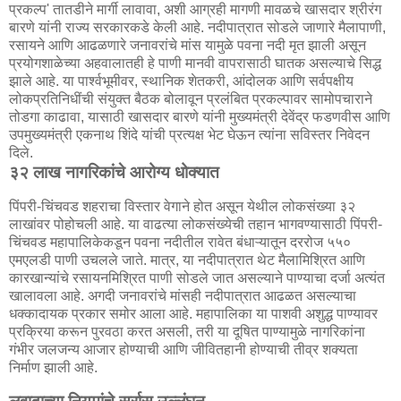
प्रकल्प' तातडीने मार्गी लावावा, अशी आग्रही मागणी मावळचे खासदार श्रीरंग
बारणे यांनी राज्य सरकारकडे केली आहे. नदीपात्रात सोडले जाणारे मैलापाणी,
रसायने आणि आढळणारे जनावरांचे मांस यामुळे पवना नदी मृत झाली असून
प्रयोगशाळेच्या अहवालातही हे पाणी मानवी वापरासाठी घातक असल्याचे सिद्ध
झाले आहे. या पार्श्वभूमीवर, स्थानिक शेतकरी, आंदोलक आणि सर्वपक्षीय
लोकप्रतिनिधींची संयुक्त बैठक बोलावून प्रलंबित प्रकल्पावर सामोपचाराने
तोडगा काढावा, यासाठी खासदार बारणे यांनी मुख्यमंत्री देवेंद्र फडणवीस आणि
उपमुख्यमंत्री एकनाथ शिंदे यांची प्रत्यक्ष भेट घेऊन त्यांना सविस्तर निवेदन
दिले.
३२ लाख नागरिकांचे आरोग्य धोक्यात
पिंपरी-चिंचवड शहराचा विस्तार वेगाने होत असून येथील लोकसंख्या ३२
लाखांवर पोहोचली आहे. या वाढत्या लोकसंख्येची तहान भागवण्यासाठी पिंपरी-
चिंचवड महापालिकेकडून पवना नदीतील रावेत बंधाऱ्यातून दररोज ५५०
एमएलडी पाणी उचलले जाते. मात्र, या नदीपात्रात थेट मैलामिश्रित आणि
कारखान्यांचे रसायनमिश्रित पाणी सोडले जात असल्याने पाण्याचा दर्जा अत्यंत
खालावला आहे. अगदी जनावरांचे मांसही नदीपात्रात आढळत असल्याचा
धक्कादायक प्रकार समोर आला आहे. महापालिका या पाशवी अशुद्ध पाण्यावर
प्रक्रिया करून पुरवठा करत असली, तरी या दूषित पाण्यामुळे नागरिकांना
गंभीर जलजन्य आजार होण्याची आणि जीवितहानी होण्याची तीव्र शक्यता
निर्माण झाली आहे.