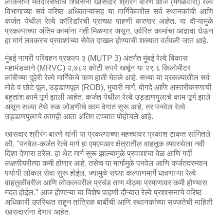
लोकसभा मतदारसंघाचे शिवसेना खासदार श्रीरंग बारणे आज (मंगळवारी) रेल्वे
विभागाच्या सर्व वरिष्ठ अधिकाऱ्यांसह या मार्गिकेवरील सर्व स्थानकांची आणि
कर्जत येथील रेल्वे कॉरिडॉरची प्रत्यक्ष पाहणी करणार आहेत. या दौऱ्यामुळे
प्रकल्पाच्या अंतिम कामांना गती मिळणार असून, उर्वरित कामांचा आढावा घेऊन
हा मार्ग लवकरच प्रवाशांच्या सेवेत दाखल होण्याची शक्यता वर्तवली जात आहे.
मुंबई नागरी परिवहन प्रकल्प ३ (MUTP 3) अंतर्गत मुंबई रेल्वे विकास
महामंडळाने (MRVC) २,७८२ कोटी रुपये खर्चून या २९.६ किलोमीटर
लांबीच्या दुहेरी रेल्वे मार्गिकेचे काम हाती घेतले आहे. सध्या या प्रकल्पातील सर्व
मोठे व छोटे पूल, उड्डाणपूल (ROB), भुयारी मार्ग, बोगदे आणि अस्तरीकरणाची
बहुतांश कामे पूर्ण झाली आहेत. कर्जत येथील रेल्वे उड्डाणपुलाचे काम पूर्ण झाले
असून सध्या तेथे रुळ जोडणीचे काम वेगात सुरू आहे, तर पनवेल रेल्वे
उड्डाणपुलाचे कामही आता अंतिम टप्प्यात पोहोचले आहे.
खासदार श्रीरंग बारणे यांनी या प्रकल्पाच्या महत्त्वावर प्रकाश टाकत सांगितले
की, "पनवेल-कर्जत रेल्वे मार्ग हा एमएमआर क्षेत्रातील वाहतूक व्यवस्थेला नवी
दिशा देणारा ठरेल. हा थेट मार्ग सुरू झाल्यामुळे प्रवाशांचा वेळ आणि गर्दी
लक्षणीयरीत्या कमी होणार आहे. तसेच या मार्गामुळे पनवेल आणि कर्जतदरम्यान
पर्यायी लोकल सेवा सुरू होईल, ज्यामुळे सध्या कल्याणमार्गे धावणाऱ्या रेल्वे
वाहतुकीवरील आणि लोकलवरील प्रचंड ताण मोठ्या प्रमाणावर कमी होण्यास
मदत होईल." आज होणाऱ्या या विशेष पाहणी दौऱ्यात रेल्वे प्रशासनाचे वरिष्ठ
अधिकारी उपस्थित राहून तांत्रिक बाबींची आणि स्थानकांच्या सज्जतेची माहिती
खासदारांना देणार आहेत.