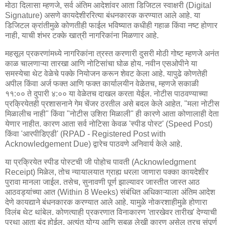
मोठा दिलासा म्हणजे, सर्व अंतिम आदेशांवर आता डिजिटल स्वाक्षरी (Digital
Signature) असणे कायदेशीररित्या बंधनकारक करण्यात आले आहे. या
डिजिटल क्रांतीमुळे कोणतीही फाईल भविष्यात कधीही गहाळ किंवा नष्ट होणार
नाही, याची शंभर टक्के खात्री नागरिकांना मिळणार आहे.
महसूल प्रकरणांमध्ये नागरिकांना त्रस्त करणारी दुसरी मोठी गोष्ट म्हणजे अनंत
काळ चालणाऱ्या तारखा आणि नोटिसांचा घोळ होय. नवीन एसओपीने या
समस्येचा थेट वेळेचे पक्के नियोजन करून शेवट केला आहे. यापुढे कोणतेही
अपील किंवा अर्ज फक्त आणि फक्त कार्यालयीन वेळेतच, म्हणजे सकाळी
११:०० ते दुपारी ४:०० या वेळेतच दाखल करता येईल. नोटीस पाठवण्याच्या
प्रक्रियेतही प्रशासनाने गेम चेंजर ठरतील असे बदल केले आहेत. "मला नोटीस
मिळालीच नाही" किंवा "नोटीस उशिरा मिळाली" ही कारणे आता कोणालाही देता
येणार नाहीत. कारण आता सर्व नोटिसा केवळ 'स्पीड पोस्ट' (Speed Post)
किंवा 'आरपीडिएडी' (RPAD - Registered Post with
Acknowledgement Due) द्वारेच पाठवणे अनिवार्य केले आहे.
या प्रक्रियेत स्पीड पोस्टची जी पोहोच पावती (Acknowledgment
Receipt) मिळेल, तोच न्यायालयात ग्राह्य धरला जाणारा पक्का कायदेशीर
पुरावा मानला जाईल. तसेच, सुनावणी पूर्ण झाल्यावर जास्तीत जास्त आठ
आठवड्यांच्या आत (Within 8 Weeks) संबंधित अधिकाऱ्याला अंतिम आदेश
देणे कायद्याने बंधनकारक करण्यात आले आहे. यामुळे नोकरशाहीमुळे होणारा
विलंब थेट थांबेल. कोणत्याही प्रकरणात विनाकारण 'तारखेवर तारीख' देण्याची
प्रथा आता बंद होईल. अत्यंत योग्य आणि सबळ लेखी कारण असेल तरच संपूर्ण