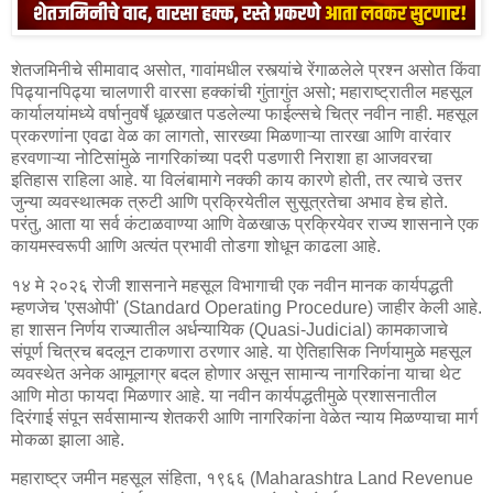
शेतजमिनीचे सीमावाद असोत, गावांमधील रस्त्यांचे रेंगाळलेले प्रश्न असोत किंवा
पिढ्यानपिढ्या चालणारी वारसा हक्कांची गुंतागुंत असो; महाराष्ट्रातील महसूल
कार्यालयांमध्ये वर्षानुवर्षे धूळखात पडलेल्या फाईल्सचे चित्र नवीन नाही. महसूल
प्रकरणांना एवढा वेळ का लागतो, सारख्या मिळणाऱ्या तारखा आणि वारंवार
हरवणाऱ्या नोटिसांमुळे नागरिकांच्या पदरी पडणारी निराशा हा आजवरचा
इतिहास राहिला आहे. या विलंबामागे नक्की काय कारणे होती, तर त्याचे उत्तर
जुन्या व्यवस्थात्मक त्रुटी आणि प्रक्रियेतील सुसूत्रतेचा अभाव हेच होते.
परंतु, आता या सर्व कंटाळवाण्या आणि वेळखाऊ प्रक्रियेवर राज्य शासनाने एक
कायमस्वरूपी आणि अत्यंत प्रभावी तोडगा शोधून काढला आहे.
१४ मे २०२६ रोजी शासनाने महसूल विभागाची एक नवीन मानक कार्यपद्धती
म्हणजेच 'एसओपी' (Standard Operating Procedure) जाहीर केली आहे.
हा शासन निर्णय राज्यातील अर्धन्यायिक (Quasi-Judicial) कामकाजाचे
संपूर्ण चित्रच बदलून टाकणारा ठरणार आहे. या ऐतिहासिक निर्णयामुळे महसूल
व्यवस्थेत अनेक आमूलाग्र बदल होणार असून सामान्य नागरिकांना याचा थेट
आणि मोठा फायदा मिळणार आहे. या नवीन कार्यपद्धतीमुळे प्रशासनातील
दिरंगाई संपून सर्वसामान्य शेतकरी आणि नागरिकांना वेळेत न्याय मिळण्याचा मार्ग
मोकळा झाला आहे.
महाराष्ट्र जमीन महसूल संहिता, १९६६ (Maharashtra Land Revenue