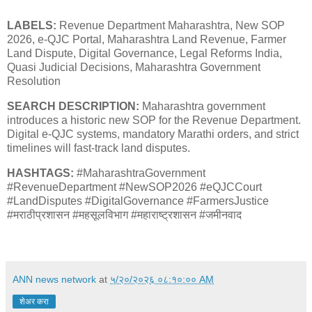
LABELS:
Revenue Department Maharashtra, New SOP
2026, e-QJC Portal, Maharashtra Land Revenue, Farmer
Land Dispute, Digital Governance, Legal Reforms India,
Quasi Judicial Decisions, Maharashtra Government
Resolution
SEARCH DESCRIPTION:
Maharashtra government
introduces a historic new SOP for the Revenue Department.
Digital e-QJC systems, mandatory Marathi orders, and strict
timelines will fast-track land disputes.
HASHTAGS:
#MaharashtraGovernment
#RevenueDepartment #NewSOP2026 #eQJCCourt
#LandDisputes #DigitalGovernance #FarmersJustice
#मराठीप्रशासन #महसूलविभाग #महाराष्ट्रशासन #जमीनवाद
ANN news network
at
५/२०/२०२६ ०८:१०:०० AM
शेअर करा