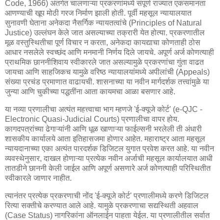
Code, 1966) अंतर्गत चालणाऱ्या प्रकरणांमध्ये संपूर्ण राज्यात एकसमानता
आणण्याची खूप मोठी गरज निर्माण झाली होती. पूर्वी महसूल न्यायालयात
सुनावणी घेताना अनेकदा नैसर्गिक न्यायतत्वांचे (Principles of Natural
Justice) उल्लंघन केले जात असल्याच्या तक्रारी येत होत्या. प्रकरणातील
मूळ वस्तुस्थितीचा पूर्ण विचार न करता, अनेकदा कायद्याचा कोणताही ठोस
आधार नसलेले स्वच्छंद आणि मनमानी निर्णय दिले जायचे. अपूर्ण अर्ज कोणत्याही
प्राथमिक छाननीशिवाय स्वीकारले जात असल्यामुळे प्रकरणांचा गुंता वाढत
जायचा आणि साहजिकच यामुळे वरिष्ठ न्यायालयांमध्ये अपीलांची (Appeals)
संख्या प्रचंड प्रमाणात वाढायची. शासनाच्या या नवीन मार्गदर्शक तत्त्वांमुळे या
जुन्या आणि चुकीच्या पद्धतींना आता कायमचा आळा बसणार आहे.
या नव्या प्रणालीचा अत्यंत महत्त्वाचा भाग म्हणजे 'ई-क्यूजे कोर्ट' (e-QJC -
Electronic Quasi-Judicial Courts) प्रणालीचा वापर होय.
कागदपत्रांच्या ढेगाऱ्यांनी आणि धूळ खाणाऱ्या फाईल्सनी भरलेली ती अंधारी
शासकीय कार्यालये आता इतिहासजमा होणार आहेत. महाराष्ट्र आता महसूल
न्यायदानाच्या एका अत्यंत पारदर्शक डिजिटल युगात प्रवेश करत आहे. या नवीन
व्यवस्थेनुसार, दाखल होणाऱ्या प्रत्येक नवीन अर्जाची महसूल कार्यालयात आधी
तातडीने छाननी केली जाईल आणि अपूर्ण असणारे अर्ज कोणत्याही परिस्थितीत
स्वीकारले जाणार नाहीत.
त्यानंतर प्रत्येक प्रकरणाची नोंद 'ई-क्यूजे कोर्ट' प्रणालीमध्ये करणे डिजिटल
रित्या सक्तीचे करण्यात आले आहे. यामुळे प्रकरणाचा सद्यस्थिती अहवाल
(Case Status) नागरिकांना ऑनलाईन पाहता येईल. या प्रणालीतील सर्वात