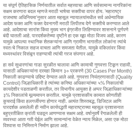
या संपूर्ण ऐतिहासिक निर्णयातील सर्वात महत्त्वाचा आणि सर्वसामान्य नागरिकांना
सक्षम करणारा बदल म्हणजे मराठी भाषेचा सक्तीचा वापर होय. 'महाराष्ट्र
राजभाषा अधिनियमा'नुसार आता महसूल न्यायालयांमधील सर्व अर्धन्यायिक
आदेश फक्त आणि फक्त देवनागरी मराठी लिपीतच देणे सक्तीचे करण्यात आले
आहे. आदेशाचा सारांश किंवा मुख्य भाग इंग्रजीत लिहिण्यावर शासनाने पूर्णपणे
बंदी घातली आहे. पारदर्शकतेच्या दृष्टीने हा एक खूप मोठा विजय आहे, कारण
यामुळे आपल्या स्थानिक शेतकऱ्यांना आणि ग्रामीण भागातील लोकांना त्यांचे
स्वतःचे निकाल सहज वाचता आणि समजता येतील. यामुळे वकिलांवर किंवा
मध्यस्थांवर विसंबून राहण्याची त्यांची गरज संपणार आहे.
हा सर्व सुधारणांचा गाडा सुरळीत चालावा आणि कामाची गुणवत्ता टिकून राहावी,
यासाठी अधिकाऱ्यांना दरमहा किमान ३० प्रकरणे (30 Cases Per Month)
निकाली काढण्याचे उद्दिष्ट देण्यात आले आहे. गुणवत्ता नियंत्रणासाठी (Quality
Control) जिल्हाधिकारी हे त्यांच्या कनिष्ठ अधिकाऱ्यांच्या ५% निकालांची
कायदेशीर पडताळणी करतील, तर विभागीय आयुक्त हे अप्पर जिल्हाधिकाऱ्यांच्या
३% निकालांचे मूल्यमापन करतील. यामुळे प्रशासकीय कामात कोणतीही
कुचराई किंवा हलगर्जीपणा होणार नाही. अत्यंत शिस्तबद्ध, डिजिटल आणि
पारदर्शक असलेली ही नवीन कार्यपद्धती महाराष्ट्राच्या महसूल प्रशासनात
बहुप्रतीक्षित क्रांती घडवून आणण्यास सक्षम आहे. वर्षानुवर्षे रेंगाळलेली ही
व्यवस्था आता गती घेईल आणि सामान्यांना वेळेत न्याय मिळेल, असा एक मोठा
विश्वास या निमित्ताने निर्माण झाला आहे.