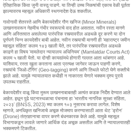
ऐतिहासिक किंवा जुनी वास्तू पाडणे. या तिन्ही उच्च निकषांची एकाच वेळी पूर्तता
झाल्यावरच महसूल अधिकारी स्थगनादेश देऊ शकतील.
गावोगावी शेतरस्ते आणि बेकायदेशीर गौण खनिज (Minor Minerals)
उत्खननावरून नेहमीच गंभीर स्वरूपाचे वाद होत असतात. नवीन रस्ता मागणे
आणि अस्तित्वात असलेल्या पारंपरिक रस्त्यावरील अडथळे दूर करणे या दोन
पूर्णपणे भिन्न कायदेशीर बाबी आहेत. नवीन रस्त्याची मागणी ही 'महाराष्ट्र जमीन
महसूल संहिता' कलम १४३ खाली येते, तर पारंपरिक रस्त्यावरील अडथळे
काढणे हा विषय 'मामलेदार न्यायालय अधिनियम' (Mamlatdar Courts Act)
कलम ५ खाली येतो. या दोन्ही कायद्यांमधे होणारी गल्लत आता थांबणार आहे.
याशिवाय, रस्ता खुला करताना आता प्रत्यक्ष जागेवर जाऊन पाहणी करणे,
रस्त्यांचे 'जिओ-टॅगिंग' (Geo-tagging) करणे आणि तिथले फोटो घेणे सक्तीचे
झाले आहे. यामुळे न्यायालयात कधीही न नाकारता येणारे भक्कम दृश्य पुरावे
उपलब्ध राहतील.
बेकायदेशीर वाळू किंवा मुरूम उत्खननाबाबतही अत्यंत कडक निर्देश देण्यात आले
आहेत. इथून पुढे घटनास्थळाचा पंचनामा हा 'भारतीय नागरिक सुरक्षा संहिता,
२०२३' (BNSS, 2023) च्या कलम १०३ नुसारच करावा लागेल. विशेष
म्हणजे, अनधिकृत खनिजाचे अचूक मोजमाप करण्यासाठी आता थेट 'ड्रोन'
(Drone) तंत्रज्ञानाचा वापर करणे बंधनकारक केले आहे. यामुळे महसूल
विभागाकडून लावले जाणारे आर्थिक दंड अचूक असतील आणि ते न्यायालयातही
भक्कमपणे टिकतील.