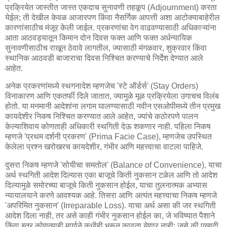
प्रक्रियेत जास्तीत जास्त एकदाच सुनावणी तहकूप (Adjournment) करता
येईल; ती देखील केवळ आजारपण किंवा नैसर्गिक आपत्ती अशा आटोक्याबाहेरील
कारणांसाठीच मंजूर केली जाईल. प्रकरणांचा वेग वाढवण्यासाठी अधिकाऱ्यांना
आता आठवड्यातून किमान दोन दिवस फक्त आणि फक्त अर्धन्यायिक
सुनावणीसाठीच राखून ठेवावे लागतील, ज्यासाठी मंगळवार, शुक्रवार किंवा
स्थानिक आठवडी बाजाराचा दिवस निश्चित करण्याचे निर्देश देण्यात आले
आहेत.
अनेक प्रकरणांमध्ये स्थगनादेश म्हणजेच 'स्टे ऑर्डर्स' (Stay Orders)
विनाकारण आणि एकतर्फी दिले जातात, ज्यामुळे मूळ प्रक्रियेला उगाचच विलंब
होतो. या मनमानी आदेशांना लगाम घालण्यासाठी नवीन एसओपीमध्ये तीन प्रमुख
कायदेशीर निकष निश्चित करण्यात आले आहेत, ज्यांचे कठोरपणे पालन
केल्याशिवाय कोणताही अधिकारी स्थगिती देऊ शकणार नाही. पहिला निकष
म्हणजे 'प्रथम दर्शनी प्रकरण' (Prima Facie Case), म्हणजेच उपस्थित
केलेला प्रश्न खरोखरच कायदेशीर, गंभीर आणि महत्त्वाचा वाटला पाहिजे.
दुसरा निकष म्हणजे 'सोयीचा समतोल' (Balance of Convenience), याचा
अर्थ स्थगिती आदेश दिल्यास एका बाजूचे किती नुकसान टळेल आणि तो आदेश
दिल्यामुळे समोरच्या बाजूचे किती नुकसान होईल, याचा तुलनात्मक अभ्यास
न्यायालयाने करणे आवश्यक आहे. तिसरा आणि अत्यंत महत्त्वाचा निकष म्हणजे
'अपरिमित नुकसान' (Irreparable Loss). याचा अर्थ असा की जर स्थगिती
आदेश दिला नाही, तर असे काही गंभीर नुकसान होईल का, जे भविष्यात पैशाने
किंवा इतर कोणत्याही मार्गाने कधीही भरून काढता येणार नाही; जसे की एखादी