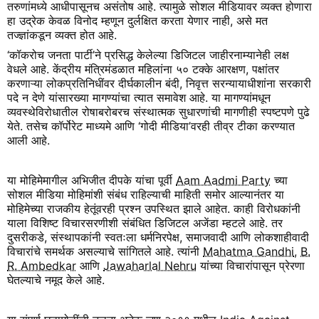
तरुणांमध्ये आधीपासूनच असंतोष आहे. त्यामुळे सोशल मीडियावर व्यक्त होणारा
हा उद्रेक केवळ विनोद म्हणून दुर्लक्षित करता येणार नाही, असे मत
तज्ज्ञांकडून व्यक्त होत आहे.
‘कॉकरोच जनता पार्टी’ने प्रसिद्ध केलेल्या डिजिटल जाहीरनाम्यानेही लक्ष
वेधले आहे. केंद्रीय मंत्रिमंडळात महिलांना ५० टक्के आरक्षण, पक्षांतर
करणाऱ्या लोकप्रतिनिधींवर दीर्घकालीन बंदी, निवृत्त सरन्यायाधीशांना सरकारी
पदे न देणे यांसारख्या मागण्यांचा त्यात समावेश आहे. या मागण्यांमधून
व्यवस्थेविरोधातील रोषाबरोबरच संस्थात्मक सुधारणांची मागणीही स्पष्टपणे पुढे
येते. तसेच कॉर्पोरेट माध्यमे आणि ‘गोदी मीडिया’वरही तीव्र टीका करण्यात
आली आहे.
या मोहिमेमागील अभिजीत दीपके यांचा पूर्वी
Aam Aadmi Party
च्या
सोशल मीडिया मोहिमांशी संबंध राहिल्याची माहिती समोर आल्यानंतर या
मोहिमेच्या राजकीय हेतूंवरही प्रश्न उपस्थित झाले आहेत. काही विरोधकांनी
याला विशिष्ट विचारसरणीशी संबंधित डिजिटल अजेंडा म्हटले आहे. तर
दुसरीकडे, संस्थापकांनी स्वतःला धर्मनिरपेक्ष, समाजवादी आणि लोकशाहीवादी
विचारांचे समर्थक असल्याचे सांगितले आहे. त्यांनी
Mahatma Gandhi
,
B.
R. Ambedkar
आणि
Jawaharlal Nehru
यांच्या विचारांपासून प्रेरणा
घेतल्याचे नमूद केले आहे.