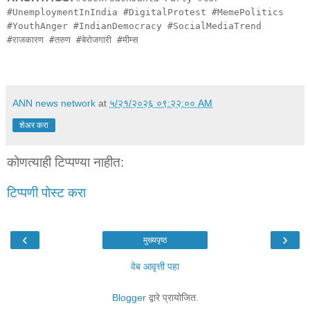
#UnemploymentInIndia #DigitalProtest #MemePolitics
#YouthAnger #IndianDemocracy #SocialMediaTrend
#राजकारण #तरुण #बेरोजगारी #मीम्स
ANN news network
at
५/२१/२०२६ ०९:२२:०० AM
शेअर करा
कोणत्याही टिप्पण्‍या नाहीत:
टिप्पणी पोस्ट करा
‹
›
मुख्यपृष्ठ
वेब आवृत्ती पहा
Blogger
द्वारे प्रायोजित.