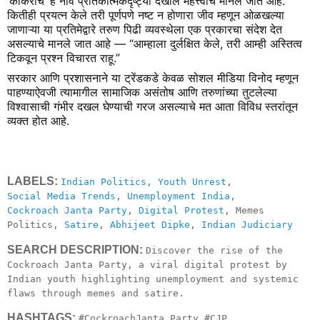
‘कॉकरोच’ हे नाव प्रतिकात्मकदृष्ट्या देखील महत्त्वाचे मानले जात आहे.
कितीही प्रयत्न केले तरी पूर्णपणे नष्ट न होणारा जीव म्हणून ओळखल्या
जाणाऱ्या या प्रतिमेद्वारे तरुण पिढी व्यवस्थेला एक प्रकारचा संदेश देत
असल्याचे मानले जात आहे — “आम्हाला दुर्लक्षित केले, तरी आम्ही अस्तित्व
टिकवून प्रश्न विचारत राहू.”
सरकार आणि प्रशासनाने या ट्रेंडकडे केवळ सोशल मीडिया विनोद म्हणून
पाहण्याऐवजी त्यामागील सामाजिक असंतोष आणि तरुणांच्या तुटलेल्या
विश्वासाची गंभीर दखल घेण्याची गरज असल्याचे मत आता विविध स्तरांतून
व्यक्त होत आहे.
LABELS:
Indian Politics
,
Youth Unrest
,
Social Media Trends
,
Unemployment India
,
Cockroach Janta Party
,
Digital Protest
, Memes
Politics,
Satire
,
Abhijeet Dipke
,
Indian Judiciary
SEARCH DESCRIPTION:
Discover the rise of the
Cockroach Janta Party, a viral digital protest by
Indian youth highlighting unemployment and systemic
flaws through memes and satire.
HASHTAGS:
#CockroachJanta Party #CJP