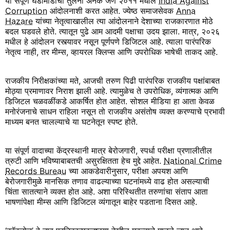
या संपूर्ण घडामोडींची तुलना अनेक जण २०११ मधील
India Against
Corruption
आंदोलनाशी करत आहेत. ज्येष्ठ समाजसेवक
Anna
Hazare
यांच्या नेतृत्वाखालील त्या आंदोलनाने देशाच्या राजकारणात मोठे
बदल घडवले होते. त्यातून पुढे आम आदमी पक्षाचा उदय झाला. मात्र, २०२६
मधील हे आंदोलन रस्त्यावर नसून पूर्णपणे डिजिटल आहे. त्याला पारंपरिक
नेतृत्व नाही, तर मीम्स, व्हायरल क्लिप्स आणि उपरोधिक भाषेची ताकद आहे.
राजकीय निरीक्षकांच्या मते, आजची तरुण पिढी पारंपरिक राजकीय पक्षांबाबत
मोठ्या प्रमाणावर निराश झाली आहे. त्यामुळेच ते उपरोधिक, व्यंगात्मक आणि
डिजिटल चळवळींकडे आकर्षित होत आहेत. सोशल मीडिया हा आता केवळ
मनोरंजनाचे साधन राहिला नसून तो राजकीय असंतोष व्यक्त करण्याचे प्रभावी
माध्यम बनत चालल्याचे या घटनेतून स्पष्ट होते.
या संपूर्ण वादाच्या केंद्रस्थानी मात्र बेरोजगारी, स्पर्धा परीक्षा प्रणालीतील
त्रुटी आणि भविष्याबाबतची असुरक्षितता हेच मुद्दे आहेत.
National Crime
Records Bureau
च्या आकडेवारीनुसार, परीक्षा अपयश आणि
बेरोजगारीमुळे मानसिक तणाव वाढल्याच्या घटनांमध्ये वाढ होत असल्याची
चिंता सातत्याने व्यक्त होत आहे. अशा परिस्थितीत तरुणांचा संताप आता
भाषणांपेक्षा मीम्स आणि डिजिटल व्यंगातून बाहेर पडताना दिसत आहे.