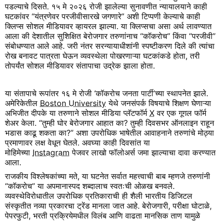
पडल्याचे दिसते. १५ मे २०२६ रोजी झालेल्या सुनावणीत न्यायालयाने काही
घटकांवर “यंत्रणेवर परजीवीसारखे जगणारे” अशी टिप्पणी केल्याचे काही
क्लिप्स सोशल मीडियावर व्हायरल झाल्या. या क्लिप्सचा असा अर्थ लावण्यात
आला की देशातील सुशिक्षित बेरोजगार तरुणांनाच “कॉकरोच” किंवा “परजीवी”
संबोधण्यात आले आहे. जरी नंतर सरन्यायाधीशांनी स्पष्टीकरण दिले की त्यांचा
रोख बनावट पात्रता घेऊन व्यवस्थेला पोखरणाऱ्या घटकांकडे होता, तरी
तोपर्यंत सोशल मीडियावर संतापाचा उद्रेक झाला होता.
या संतापाचे रूपांतर १६ मे रोजी ‘कॉकरोच जनता पार्टी’च्या स्थापनेत झाले.
अमेरिकेतील
Boston University
येथे जनसंपर्क विषयाचे शिक्षण घेणाऱ्या
अभिजीत दीपके या तरुणाने सोशल मीडिया प्लॅटफॉर्म
X
वर एक गूगल फॉर्म
शेअर केला. “तुम्ही घोर बेरोजगार आहात का? तुम्ही दिवसभर ऑनलाइन राहून
भडास काढू शकता का?” अशा उपरोधिक भाषेतील आवाहनाने तरुणांचे मोठ्या
प्रमाणावर लक्ष वेधून घेतले. अवघ्या काही दिवसांत या
मोहिमेच्या
Instagram
पेजवर लाखो फॉलोअर्स जमा झाल्याचा दावा करण्यात
आला.
राजकीय विश्लेषकांच्या मते, या घटनेत सर्वात महत्त्वाची बाब म्हणजे तरुणांनी
“कॉकरोच” या अपमानास्पद शब्दालाच स्वतःची ओळख बनवले.
व्यवस्थेविरोधातील उपरोधिक प्रतिकाराची ही शैली भारतीय डिजिटल
संस्कृतीत नव्या प्रकारचा ट्रेंड मानला जात आहे. बेरोजगारी, परीक्षा घोटाळे,
पेपरफुटी, भरती प्रक्रियेमधील विलंब आणि वाढता मानसिक ताण यामुळे