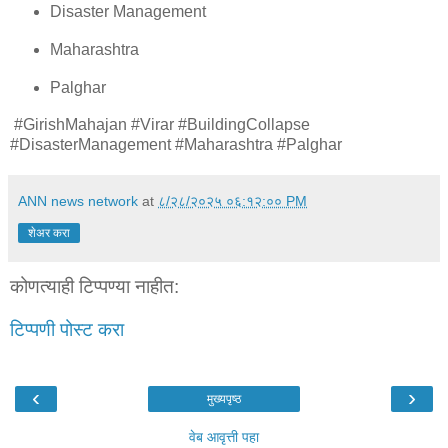
Disaster Management
Maharashtra
Palghar
#GirishMahajan #Virar #BuildingCollapse
#DisasterManagement #Maharashtra #Palghar
ANN news network
at
८/२८/२०२५ ०६:१२:०० PM
शेअर करा
कोणत्याही टिप्पण्‍या नाहीत:
टिप्पणी पोस्ट करा
‹
›
मुख्यपृष्ठ
वेब आवृत्ती पहा