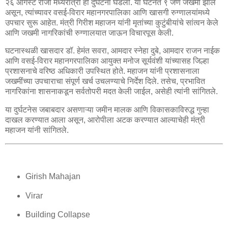
२६ ऑगस्ट रोजी मध्यरात्री ही दुर्घटना घडली. या घटनेत ९ जण जखमी झाले
असून, त्यांच्यावर वसई-विरार महानगरपालिका आणि खासगी रुग्णालयांमध्ये
उपचार सुरू आहेत. मंत्री गिरीश महाजन यांनी मृतांच्या कुटुंबीयांचे सांत्वन केले
आणि जखमी नागरिकांची रुग्णालयात जाऊन विचारपूस केली.
घटनास्थळी खासदार डॉ. हेमंत सवरा, आमदार स्नेहा दुबे, आमदार राजन नाईक
आणि वसई-विरार महानगरपालिका आयुक्त मनोज सूर्यवंशी यांच्यासह जिल्हा
प्रशासनाचे वरिष्ठ अधिकारी उपस्थित होते. महाजन यांनी प्रशासनाला
जखमींच्या उपचाराचा संपूर्ण खर्च उचलण्याचे निर्देश दिले. तसेच, प्रभावित
नागरिकांना शासनाकडून सर्वतोपरी मदत केली जाईल, असेही त्यांनी सांगितले.
या दुर्घटनेस जबाबदार असणाऱ्या जमीन मालक आणि विकासकाविरुद्ध गुन्हा
दाखल करण्यात आला असून, आरोपीला अटक करण्यात आल्याचेही मंत्री
महाजन यांनी सांगितले.
Girish Mahajan
Virar
Building Collapse