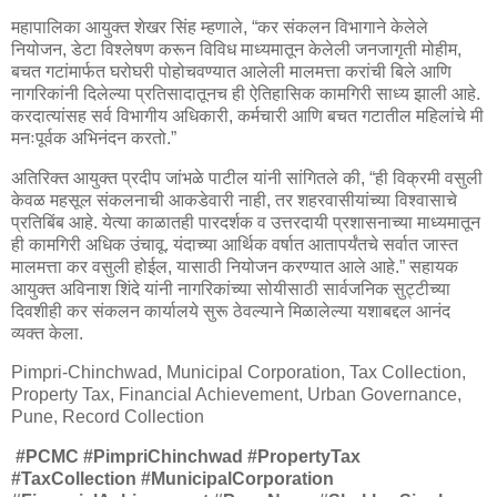
महापालिका आयुक्त शेखर सिंह म्हणाले, “कर संकलन विभागाने केलेले
नियोजन, डेटा विश्लेषण करून विविध माध्यमातून केलेली जनजागृती मोहीम,
बचत गटांमार्फत घरोघरी पोहोचवण्यात आलेली मालमत्ता करांची बिले आणि
नागरिकांनी दिलेल्या प्रतिसादातूनच ही ऐतिहासिक कामगिरी साध्य झाली आहे.
करदात्यांसह सर्व विभागीय अधिकारी, कर्मचारी आणि बचत गटातील महिलांचे मी
मनःपूर्वक अभिनंदन करतो.”
अतिरिक्त आयुक्त प्रदीप जांभळे पाटील यांनी सांगितले की, “ही विक्रमी वसुली
केवळ महसूल संकलनाची आकडेवारी नाही, तर शहरवासीयांच्या विश्वासाचे
प्रतिबिंब आहे. येत्या काळातही पारदर्शक व उत्तरदायी प्रशासनाच्या माध्यमातून
ही कामगिरी अधिक उंचावू. यंदाच्या आर्थिक वर्षात आतापर्यंतचे सर्वात जास्त
मालमत्ता कर वसुली होईल, यासाठी नियोजन करण्यात आले आहे.” सहायक
आयुक्त अविनाश शिंदे यांनी नागरिकांच्या सोयीसाठी सार्वजनिक सुट्टीच्या
दिवशीही कर संकलन कार्यालये सुरू ठेवल्याने मिळालेल्या यशाबद्दल आनंद
व्यक्त केला.
Pimpri-Chinchwad, Municipal Corporation, Tax Collection,
Property Tax, Financial Achievement, Urban Governance,
Pune, Record Collection
#PCMC #PimpriChinchwad #PropertyTax
#TaxCollection #MunicipalCorporation