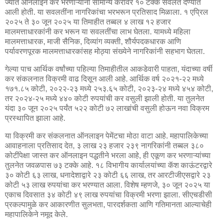
ज्यात ऑनलाइन कर भरणाऱ्यांना सामान्य करावर १० टक्के सवलत देण्यात
आली होती. या सवलतींना नागरिकांचा भरभरून प्रतिसाद मिळाला. १ एप्रिल
२०२५ ते ३० जून २०२५ या तिमाहीत तब्बल ४ लाख १२ हजार
मालमत्ताधारकांनी कर भरून या सवलतींचा लाभ घेतला. यामध्ये महिला
मालमत्ताधारक, माजी सैनिक, दिव्यांग व्यक्ती, शौर्यपदकधारक आणि
पर्यावरणपूरक मालमत्ताधारकांसह मोठ्या संख्येने नागरिकांनी सहभाग घेतला.
गेल्या पाच आर्थिक वर्षांच्या पहिल्या तिमाहीतील आकडेवारी पाहता, यंदाच्या वर्षी
कर संकलनात विक्रमी वाढ दिसून आली आहे. आर्थिक वर्ष २०२१-२२ मध्ये
१७१.८५ कोटी, २०२२-२३ मध्ये २५३.६५ कोटी, २०२३-२४ मध्ये ४५४ कोटी,
तर २०२४-२५ मध्ये ४४० कोटी रुपयांची कर वसुली झाली होती. या तुलनेत
यंदा ३० जून २०२५ पर्यंत ५२२ कोटी ७२ लाखांची वसुली होऊन नवा विक्रम
प्रस्थापित झाला आहे.
या विक्रमी कर संकलनात ऑनलाइन पेमेंटचा मोठा वाटा आहे. महापालिकेच्या
आवाहनाला प्रतिसाद देत, ३ लाख २३ हजार २३९ नागरिकांनी तब्बल ३८०
कोटींपेक्षा जास्त कर ऑनलाइन पद्धतीने भरला आहे, ही एकूण कर भरणाऱ्यांच्या
तुलनेत जवळपास ७३ टक्के आहे. १८ विभागीय कार्यालयांच्या कॅश काऊंटरद्वारे
३० कोटी ६३ लाख, धनादेशाद्वारे २३ कोटी ६६ लाख, तर आरटीजीएसद्वारे २३
कोटी ५३ लाख रुपयांचा कर भरण्यात आला. विशेष म्हणजे, ३० जून २०२५ या
एकाच दिवसात ३४ कोटी ४९ लाख रुपयांचा विक्रमी भरणा झाला. सीएचडीसी
प्रकल्पामुळे कर आकारणीत सुलभता, पारदर्शकता आणि गतिमानता आल्याचेही
महापालिकेने नमूद केले.