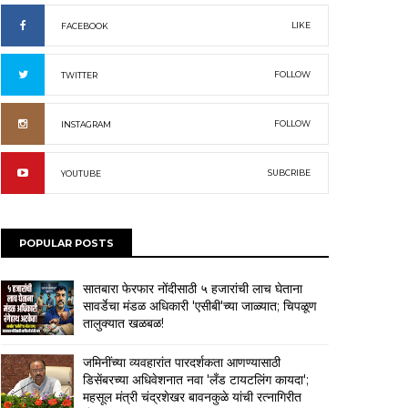
LIKE
FACEBOOK
FOLLOW
TWITTER
FOLLOW
INSTAGRAM
SUBCRIBE
YOUTUBE
POPULAR POSTS
सातबारा फेरफार नोंदीसाठी ५ हजारांची लाच घेताना
सावर्डेचा मंडळ अधिकारी 'एसीबी'च्या जाळ्यात; चिपळूण
तालुक्यात खळबळ!
जमिनींच्या व्यवहारांत पारदर्शकता आणण्यासाठी
डिसेंबरच्या अधिवेशनात नवा 'लँड टायटलिंग कायदा';
महसूल मंत्री चंद्रशेखर बावनकुळे यांची रत्नागिरीत