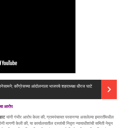
मनेसामने; काँग्रेसच्या आंदोलनाला भाजपचे शहराध्यक्ष धीरज घाटे
ीचा आरोप
हाट
यांनी गंभीर आरोप केला की, ग्रामपंचायत परवानग्या असलेल्या इमारतींमधील
ंनी मागणी केली की, या कार्यालयातील दस्तांची निवृत्त न्यायाधीशांची समिती नेमून