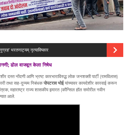
अनुग्रह' भरतनाट्यम् नृत्याविष्कार
मागणी; ढोल वाजवून केला निषेध
ीर दस्त नोंदणी आणि भ्रष्ट कारभाराविरुद्ध लोक जनशक्ती पार्टी (रामविलास)
िकारी तथा सह-दुय्यम निबंधक
पोपटराव भोई
यांच्यावर कायदेशीर कारवाई करून
 नियंत्रक, महाराष्ट्र राज्य शासकीय इमारत (कौन्सिल हॉल समोरील नवीन
्यात आले.