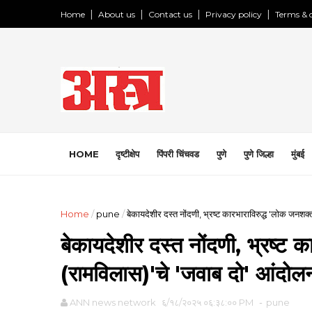
Home
About us
Contact us
Privacy policy
Terms & 
HOME
दृष्टीक्षेप
पिंपरी चिंचवड
पुणे
पुणे जिल्हा
मुंबई
Home
/
pune
/
बेकायदेशीर दस्त नोंदणी, भ्रष्ट कारभाराविरुद्ध 'लोक जनश
बेकायदेशीर दस्त नोंदणी, भ्रष्ट क
(रामविलास)'चे 'जवाब दो' आंद
ANN news network
६/१८/२०२५ ०६:३८:०० PM
-
pune