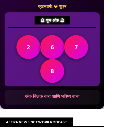
ग्रहस्वामी: 💎 शुक्र
🔮 शुभ अंक 🔮
2
6
7
8
अंक क्लिक करा आणि भविष्य वाचा
ASTRA NEWS NETWORK PODCAST