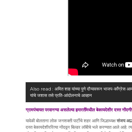
Also read :
अमित शाह यांच्या पुणे दौऱ्यावरून भाजप-काँग्रेस आ
यांचे जशास तसे प्रति-आंदोलनाचे आव्हान
ग्रामपंचायत परवानग्या असलेल्या इमारतींमधील बेकायदेशीर दस्त नोंदण
यावेळी बोलताना लोक जनशक्ती पार्टीचे शहर आणि जिल्हाध्यक्ष
संजय आल्
दस्त बेकायदेशीररित्या नोंदवून बिल्डर लॉबीचे भले करण्यात आले आहे. त्या