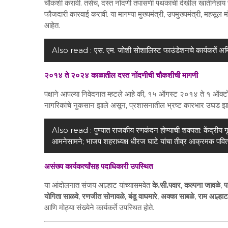
चौकशी करावी. तसेच, दस्त नोंदणी तपासणी पथकाची देखील खातेनिहाय चौक
फौजदारी कारवाई करावी. या मागण्या मुख्यमंत्री, उपमुख्यमंत्री, महसूल 
आहेत.
Also read :
एस. एम. जोशी सोशालिस्ट फाउंडेशनचे कार्यकर्ते 
२०१४ ते २०२४ काळातील दस्त नोंदणीची चौकशीची मागणी
पक्षाने आपल्या निवेदनात म्हटले आहे की, १५ ऑगस्ट २०१४ ते १ ऑक्टो
नागरिकांचे नुकसान झाले असून, प्रशासनातील भ्रष्ट कारभार उघड झा
Also read :
पुण्यात राजकीय रणकंदन होण्याची शक्यता: केंद्रीय ग
आमनेसामने; भाजप शहराध्यक्ष धीरज घाटे यांचा तीव्र आक्रमक पवित
असंख्य कार्यकर्त्यांसह पदाधिकारी उपस्थित
या आंदोलनात संजय आल्हाट यांच्यासमवेत
के.सी.पवार
,
कल्पना जावळे
,
प
योगिता साळवे
,
रणजीत सोनावळे
,
बंडू वाघमारे
,
अक्का साबळे
,
राम आल्हाट
आणि मोठ्या संख्येने कार्यकर्ते उपस्थित होते.