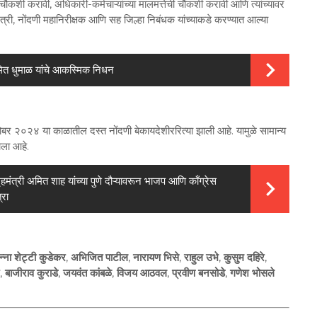
शी करावी, अधिकारी-कर्मचाऱ्यांच्या मालमत्तेची चौकशी करावी आणि त्यांच्यावर
मंत्री, नोंदणी महानिरीक्षक आणि सह जिल्हा निबंधक यांच्याकडे करण्यात आल्या
अमित धुमाळ यांचे आकस्मिक निधन
बर २०२४ या काळातील दस्त नोंदणी बेकायदेशीररित्या झाली आहे. यामुळे सामान्य
ला आहे.
ृहमंत्री अमित शाह यांच्या पुणे दौऱ्यावरून भाजप आणि काँग्रेस
्रा
न्ना शेट्टी कुडेकर
,
अभिजित पाटील
,
नारायण भिसे
,
राहुल उभे
,
कुसुम दहिरे
,
,
बाजीराव कुराडे
,
जयवंत कांबळे
,
विजय आठवल
,
प्रवीण बनसोडे
,
गणेश भोसले