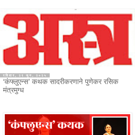
रविवार, २९ जून, २०२५
‘कंफ्लुएन्स’ कथक सादरीकरणाने पुणेकर रसिक
मंत्रमुग्ध