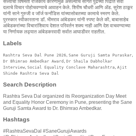
सध्याची विषमता राजकीय कारणांमुळे असल्याचे सांगत पुढच्या पिढीत सेवा
दलाचे विचार पोहोचवण्याचे आवाहन केले. शिरीष चौधरी आणि ॲड. सुरेश ठाकूर
यांनी साने गुरुजी व जॉर्ज फर्नांडिस यांच्यासोबतच्या कामाचे स्मरण केले.
पुरस्कार स्वीकारताना डॉ. भीमराव आंबेडकर यांनी स्पष्ट केले की, बाबासाहेब
आंबेडकरांच्या विचारांशिवाय देशात परिवर्तन शक्य नाही आणि देश वाचवण्याच्या
या निर्णायक लढ्यात आंबेडकरवादी सर्वात आघाडीवर राहतील.
Labels
,
,
Rashtra Seva Dal Pune 2026
Sane Guruji Samta Puraskar
,
Dr Bhimrao Ambedkar Award
Dr Shaila Dabholkar
,
,
Interview
Social Equality Conclave Maharashtra
Ajit
Shinde Rashtra Seva Dal
Search Description
Rashtra Seva Dal organized its Reorganization Day Meet
and Equality Honor Ceremony in Pune, presenting the Sane
Guruji Samta Award to Dr. Bhimrao Ambedkar.
Hashtags
#RashtraSevaDal #SaneGurujiAwards