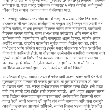
यांना प्रतिष्ठित 'साने गुरुजी समता पुरस्कार' तर अंधश्रद्धा निर्मूलन चळवळीच्या
मार्गदर्शक डॉ. शैला नरेंद्र दाभोळकर यांच्यासह ५ ज्येष्ठ नेत्यांना 'साने गुरुजी
जीवन गौरव सन्मान' प्रदान करून गौरविण्यात आले.
हा महत्त्वपूर्ण सोहळा राष्ट्र सेवा दलाचे राष्ट्रीय अध्यक्ष अजित शिंदे यांच्या
अध्यक्षतेखाली पार पडला. कार्यक्रमाला प्रमुख पाहुणे म्हणून समाजवादी नेते
कपिल पाटील, साधना ट्रस्टचे विश्वस्त सचिव हेमंत नाईकनवरे, कार्यकारी
विश्वस्त जयवंत पाटील, राज्य अध्यक्ष राजा कांदळकर आणि नवनाथ गेंड
उपस्थित होते. व्यासपीठावर आणि सभागृहात अतुल देशमुख, जाकीर अत्तार,
अरविंद सावला, राष्ट्रीय महासचिव सुनील यादव, नितीन वैद्य, डॉ. हमीद
दाभोलकर आणि काँग्रेस प्रवक्ते हनुमंत पवार यांसारख्या अनेक क्षेत्रांतील
दिग्गजांची उपस्थिती होती. या सोहळ्यात उल्लेखनीय कामगिरी करणाऱ्या साने
गुरुजी बालमंचांचा विशेष गौरव करण्यात आला, तर कार्यक्रमाचा समारोप
श्रीनाथ म्हात्रे यांच्या दिग्दर्शनाखाली सादर झालेल्या 'धन्य जोतिबा' या
सांगीतिक कार्यक्रमाने झाला, ज्याने उपस्थितांची मने जिंकली.
या सोहळ्याचे मुख्य आकर्षण ठरले ते ज्येष्ठ कवी अरुण म्हात्रे यांनी घेतलेली
पुरस्कारप्राप्त मान्यवरांची प्रकट मुलाखत. या मुलाखतीदरम्यान डॉ. शैला
दाभोळकर यांनी, "डॉ. नरेंद्र दाभोळकरांवर शारीरिक हल्ला होईल असे वाटत
होते, पण त्यांची हत्या होईल अशी कल्पना नव्हती," अशी भावूक आठवण सांगत
नव्या पिढीला चंगळवादापासून वाचवण्यासाठी अनौपचारिक शिक्षणाची गरज
व्यक्त केली. माजी आमदार डॉ. सुधीर तांबे यांनी साम्यवाद आणि सेवा दलामुळे
आपली जडणघडण झाल्याचे सांगितले. साजेदा निहाल अहमद यांनी देशातील