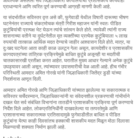
आवश्यक असलेली सर्व जिल्हाधिकारी कार्यालयाची प्रशासकीय कार्यवाही
प्राधान्याने आणि त्वरित पूर्ण करण्याची आग्रही मागणी केली आहे.
या संदर्भातील सविस्तर वृत्त असे की, फुगेवाडी येथील विषारी दारूच्या भीषण
घटनेनंतर राज्याचे संकटमोचक मंत्री गिरीश महाजन यांनी स्वतः पीडित
कुटुंबियांची प्रत्यक्ष भेट घेऊन त्यांचे सांत्वन केले होते. त्यावेळी त्यांनी राज्य
शासनाच्या वतीने या दुर्घटनेतील मृत व्यक्तींच्या प्रत्येक कुटुंबियाला ५ लाख
रुपयांची तात्काळ आर्थिक मदत देण्याचे जाहीर आश्वासन दिले होते. मात्र, या
दुःखद घटनेला आता काही काळ उलटून गेला असून, कायदेशीर व प्रशासकीय
कागदपत्रांच्या तांत्रिक प्रक्रियेमुळे बाधित कुटुंबे अजूनही या मदतीची
चातकासारखी प्रतीक्षा करत आहेत. घरातील मुख्य आधार गेल्याने अनेक कुटुंबे
उघड्यावर आली असून, त्यांच्यावर उपासमारीची वेळ आली आहे. हीच गंभीर
परिस्थिती आमदार अमित गोरखे यांनी जिल्हाधिकारी जितेंद्र डुडी यांच्या
निदर्शनास आणून दिली.
आमदार अमित गोरखे आणि जिल्हाधिकारी यांच्यात झालेल्या या सकारात्मक व
सविस्तर चर्चेदरम्यान, जिल्हाधिकाऱ्यांनी या संवेदनशील प्रकरणाची गांभीर्याने
दखल घेत सर्व संबंधित विभागांना तातडीने प्रशासकीय प्रक्रिया पूर्ण करण्याचे
निर्देश दिले आहेत. लोकप्रतिनिधींनी दाखवलेल्या या तत्परतेमुळे आणि
प्रशासनाच्या सकारात्मक प्रतिसादामुळे फुगेवाडीतील बाधित व पीडित
कुटुंबांना येत्या काही दिवसांतच हक्काची शासकीय मदत मिळून मोठा दिलासा
मिळण्याची शक्यता निर्माण झाली आहे.