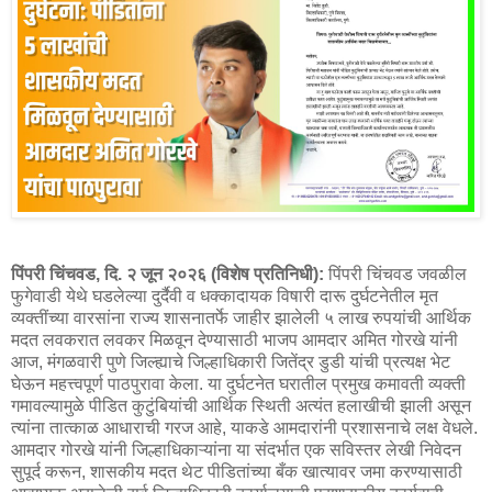
पिंपरी चिंचवड, दि. २ जून २०२६ (विशेष प्रतिनिधी):
पिंपरी चिंचवड जवळील
फुगेवाडी येथे घडलेल्या दुर्दैवी व धक्कादायक विषारी दारू दुर्घटनेतील मृत
व्यक्तींच्या वारसांना राज्य शासनातर्फे जाहीर झालेली ५ लाख रुपयांची आर्थिक
मदत लवकरात लवकर मिळवून देण्यासाठी भाजप आमदार अमित गोरखे यांनी
आज, मंगळवारी पुणे जिल्ह्याचे जिल्हाधिकारी जितेंद्र डुडी यांची प्रत्यक्ष भेट
घेऊन महत्त्वपूर्ण पाठपुरावा केला. या दुर्घटनेत घरातील प्रमुख कमावती व्यक्ती
गमावल्यामुळे पीडित कुटुंबियांची आर्थिक स्थिती अत्यंत हलाखीची झाली असून
त्यांना तात्काळ आधाराची गरज आहे, याकडे आमदारांनी प्रशासनाचे लक्ष वेधले.
आमदार गोरखे यांनी जिल्हाधिकाऱ्यांना या संदर्भात एक सविस्तर लेखी निवेदन
सुपूर्द करून, शासकीय मदत थेट पीडितांच्या बँक खात्यावर जमा करण्यासाठी