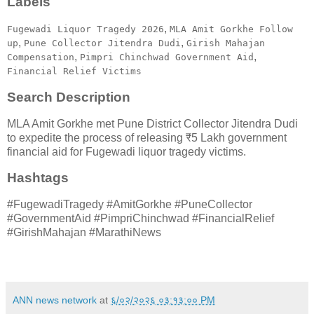
Labels
,
Fugewadi Liquor Tragedy 2026
MLA Amit Gorkhe Follow
,
,
up
Pune Collector Jitendra Dudi
Girish Mahajan
,
,
Compensation
Pimpri Chinchwad Government Aid
Financial Relief Victims
Search Description
MLA Amit Gorkhe met Pune District Collector Jitendra Dudi
to expedite the process of releasing ₹5 Lakh government
financial aid for Fugewadi liquor tragedy victims.
Hashtags
#FugewadiTragedy #AmitGorkhe #PuneCollector
#GovernmentAid #PimpriChinchwad #FinancialRelief
#GirishMahajan #MarathiNews
ANN news network
at
६/०२/२०२६ ०३:१३:०० PM