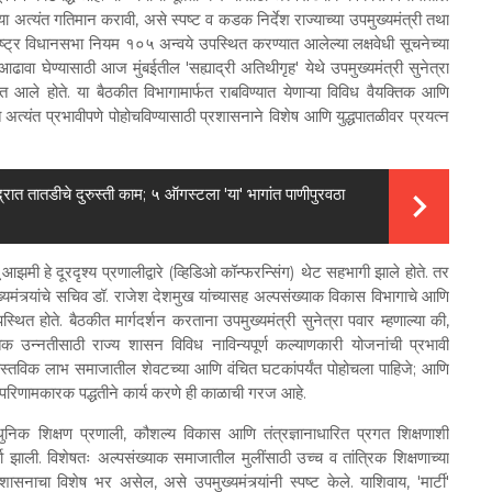
या अत्यंत गतिमान करावी, असे स्पष्ट व कडक निर्देश राज्याच्या उपमुख्यमंत्री तथा
ष्ट्र विधानसभा नियम १०५ अन्वये उपस्थित करण्यात आलेल्या लक्षवेधी सूचनेच्या
आढावा घेण्यासाठी आज मुंबईतील 'सह्याद्री अतिथीगृह' येथे उपमुख्यमंत्री सुनेत्रा
 आले होते. या बैठकीत विभागामार्फत राबविण्यात येणाऱ्या विविध वैयक्तिक आणि
त अत्यंत प्रभावीपणे पोहोचविण्यासाठी प्रशासनाने विशेष आणि युद्धपातळीवर प्रयत्न
द्रात तातडीचे दुरुस्ती काम; ५ ऑगस्टला 'या' भागांत पाणीपुरवठा
 आझमी हे दूरदृश्य प्रणालीद्वारे (व्हिडिओ कॉन्फरन्सिंग) थेट सहभागी झाले होते. तर
्र्यांचे सचिव डॉ. राजेश देशमुख यांच्यासह अल्पसंख्याक विकास विभागाचे आणि
थित होते. बैठकीत मार्गदर्शन करताना उपमुख्यमंत्री सुनेत्रा पवार म्हणाल्या की,
क उन्नतीसाठी राज्य शासन विविध नाविन्यपूर्ण कल्याणकारी योजनांची प्रभावी
स्तविक लाभ समाजातील शेवटच्या आणि वंचित घटकांपर्यंत पोहोचला पाहिजे; आणि
परिणामकारक पद्धतीने कार्य करणे ही काळाची गरज आहे.
ुनिक शिक्षण प्रणाली, कौशल्य विकास आणि तंत्रज्ञानाधारित प्रगत शिक्षणाशी
ा झाली. विशेषतः अल्पसंख्याक समाजातील मुलींसाठी उच्च व तांत्रिक शिक्षणाच्या
सनाचा विशेष भर असेल, असे उपमुख्यमंत्र्यांनी स्पष्ट केले. याशिवाय, 'मार्टी'