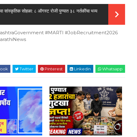
 सांस्कृतिक सोहळा: ८ ऑगस्ट रोजी पुण्यात ३८ नर्तकींचा भव्य
rashtraGovernment #MARTI #JobRecruitment2026
arathiNews
ook
Twitter
Pinterest
Linkedin
Whatsapp