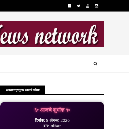
अंकशास्त्रानुसार आजचे भविष्य
✨ आजचे शुभांक ✨
दिनांक:
8 ऑगस्ट 2026
वार:
शनिवार