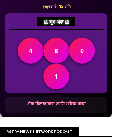
ग्रहस्वामी: 🪐 शनि
🔮 शुभ अंक 🔮
4
8
0
1
अंक क्लिक करा आणि भविष्य वाचा
ASTRA NEWS NETWORK PODCAST