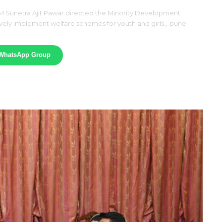
 Sunetra Ajit Pawar directed the Minority Development
vely implement welfare schemes for youth and girls.
,
pune
 WhatsApp Group