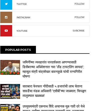
FOLLOW
TWITTER
FOLLOW
INSTAGRAM
SUBCRIBE
YOUTUBE
POPULAR POSTS
जमिनींच्या व्यवहारांत पारदर्शकता आणण्यासाठी
डिसेंबरच्या अधिवेशनात नवा 'लँड टायटलिंग कायदा';
महसूल मंत्री चंद्रशेखर बावनकुळे यांची रत्नागिरीत
घोषणा
सातबारा फेरफार नोंदीसाठी ५ हजारांची लाच घेताना
सावर्डेचा मंडळ अधिकारी 'एसीबी'च्या जाळ्यात; चिपळूण
तालुक्यात खळबळ!
उपमुख्यमंत्री एकनाथ शिंदे अचानक मूळ गावी दरे येथे