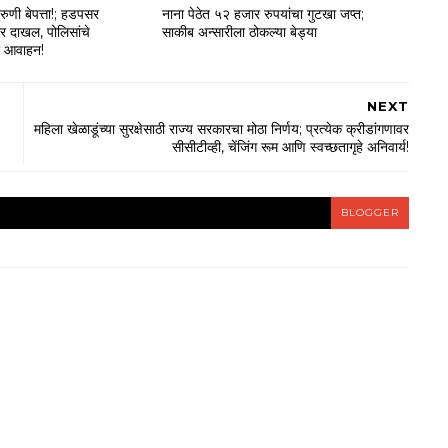
तरुणी बेपत्ता!; हडपसर
नाना पेठेत ५२ हजार रुपयांचा गुटखा जप्त;
ार दाखल, पोलिसांचे
साकीब अन्सारीला ठोकल्या बेड्या
ठी आवाहन!
NEXT
महिला खेळाडूंच्या सुरक्षेसाठी राज्य सरकारचा मोठा निर्णय; प्रत्येक क्रीडांगणावर
सीसीटीव्ही, चेंजिंग रूम आणि स्वच्छतागृहे अनिवार्य!
BLOGGER