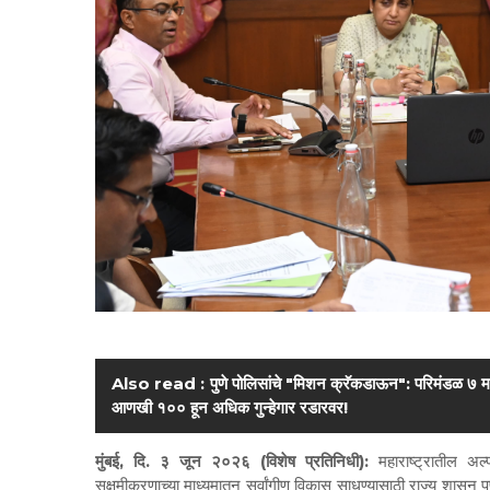
Also read :
पुणे पोलिसांचे "मिशन क्रॅकडाऊन": परिमंडळ ७ मधील
आणखी १०० हून अधिक गुन्हेगार रडारवर!
मुंबई, दि. ३ जून २०२६ (विशेष प्रतिनिधी):
महाराष्ट्रातील अ
सक्षमीकरणाच्या माध्यमातून सर्वांगीण विकास साधण्यासाठी राज्य शासन पू