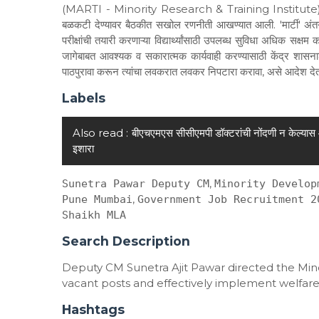
(MARTI - Minority Research & Training Institute) संस्थे
बळकटी देण्यावर बैठकीत सखोल रणनीती आखण्यात आली. 'मार्टी' अंतर्गत दि
परीक्षांची तयारी करणाऱ्या विद्यार्थ्यांसाठी उपलब्ध सुविधा अधिक सक्ष
जागेबाबत आवश्यक व सकारात्मक कार्यवाही करण्यासाठी केंद्र शासनाश
पाठपुरावा करून त्यांचा लवकरात लवकर निपटारा करावा, असे आदेश देत उपमु
Labels
Also read :
बीएचएमएस सीसीएमपी डॉक्टरांची नोंदणी न केल्यास 
इशारा
,
Sunetra Pawar Deputy CM
Minority Develop
,
Pune Mumbai
Government Job Recruitment 2
Shaikh MLA
Search Description
Deputy CM Sunetra Ajit Pawar directed the Min
vacant posts and effectively implement welfare
Hashtags