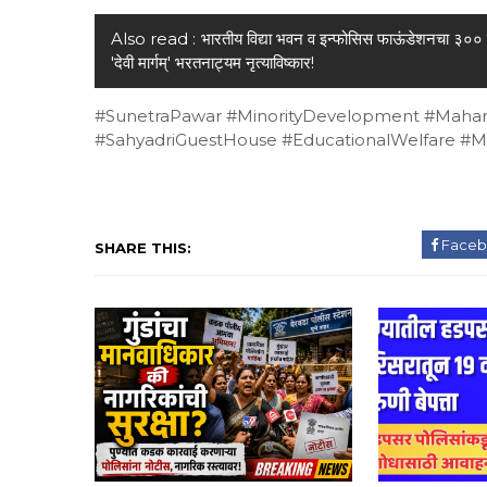
Also read :
भारतीय विद्या भवन व इन्फोसिस फाऊंडेशनचा ३०० वा
'देवी मार्गम्' भरतनाट्यम नृत्याविष्कार!
#SunetraPawar #MinorityDevelopment #Maha
#SahyadriGuestHouse #EducationalWelfare #M
Faceb
SHARE THIS: