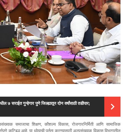
 ७ सराईत गुन्हेगार पुणे जिल्ह्यातून दोन वर्षांसाठी तडीपार;
ल्पसंख्याक समाजाचा शिक्षण, कौशल्य विकास, रोजगारनिर्मिती आणि सामाजिक
र्णपणे कटिबद्ध आहे. या ध्येयाची पूर्तता करण्यासाठी अल्पसंख्याक विकास विभागातील