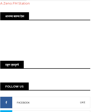
A Zeno.FM Station
आजच्या बातम्या ऐका
एकूण पृष्ठदृश्ये
FOLLOW US
LIKE
FACEBOOK