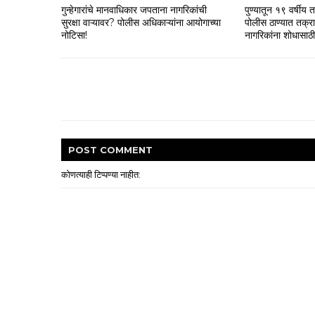
गुन्हेगारांचे मानवाधिकार जपताना नागरिकांची
पुण्यातून १९ वर्षीय 
सुरक्षा वाऱ्यावर? पोलीस अधिकाऱ्यांना आयोगाच्या
पोलीस ठाण्यात तक्र
नोटिसा!
नागरिकांना शोधासा
POST
COMMENT
कोणत्याही टिप्पण्‍या नाहीत: