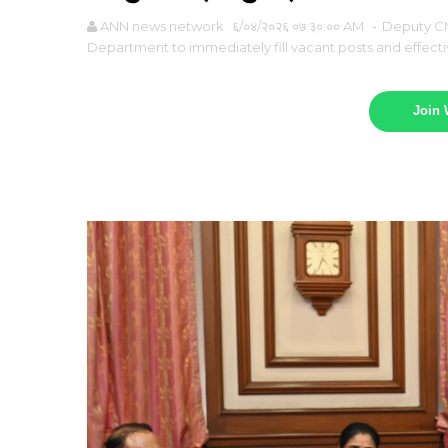
ANN news network
६/०४/२०२६ ०७:३०:०० AM
-
Deputy CM
Department to immediately fill vacant posts and effecti
Join