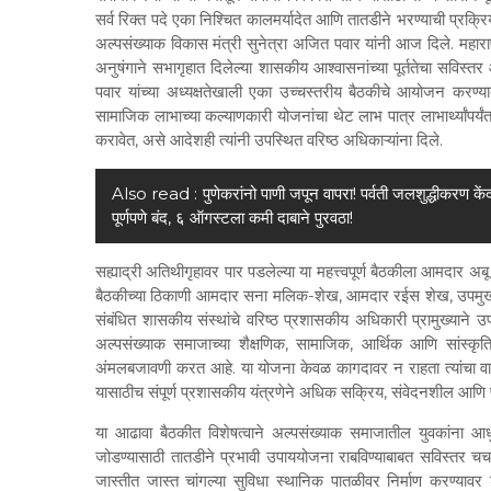
सर्व रिक्त पदे एका निश्चित कालमर्यादेत आणि तातडीने भरण्याची प्रक्रि
अल्पसंख्याक विकास मंत्री सुनेत्रा अजित पवार यांनी आज दिले. महारा
अनुषंगाने सभागृहात दिलेल्या शासकीय आश्वासनांच्या पूर्ततेचा सविस्तर 
पवार यांच्या अध्यक्षतेखाली एका उच्चस्तरीय बैठकीचे आयोजन करण्यात
सामाजिक लाभाच्या कल्याणकारी योजनांचा थेट लाभ पात्र लाभार्थ्यांपर्यं
करावेत, असे आदेशही त्यांनी उपस्थित वरिष्ठ अधिकाऱ्यांना दिले.
Also read :
पुणेकरांनो पाणी जपून वापरा! पर्वती जलशुद्धीकरण कें
पूर्णपणे बंद, ६ ऑगस्टला कमी दाबाने पुरवठा!
सह्याद्री अतिथीगृहावर पार पडलेल्या या महत्त्वपूर्ण बैठकीला आमदार अबू
बैठकीच्या ठिकाणी आमदार सना मलिक-शेख, आमदार रईस शेख, उपमुख्यमंत
संबंधित शासकीय संस्थांचे वरिष्ठ प्रशासकीय अधिकारी प्रामुख्याने उपस्
अल्पसंख्याक समाजाच्या शैक्षणिक, सामाजिक, आर्थिक आणि सांस्कृति
अंमलबजावणी करत आहे. या योजना केवळ कागदावर न राहता त्यांचा वा
यासाठीच संपूर्ण प्रशासकीय यंत्रणेने अधिक सक्रिय, संवेदनशील आणि 
या आढावा बैठकीत विशेषत्वाने अल्पसंख्याक समाजातील युवकांना आध
जोडण्यासाठी तातडीने प्रभावी उपाययोजना राबविण्याबाबत सविस्तर चर्च
जास्तीत जास्त चांगल्या सुविधा स्थानिक पातळीवर निर्माण करण्यावर शा