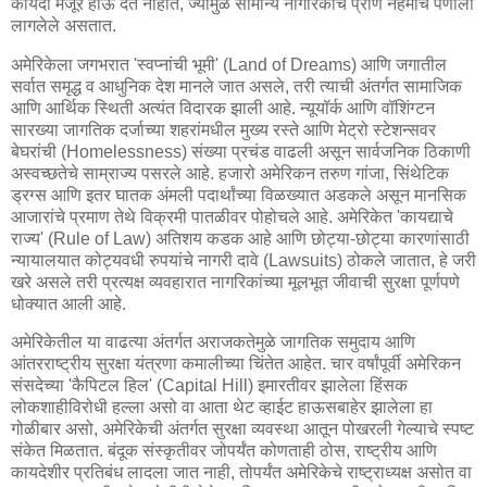
कायदा मंजूर होऊ देत नाहीत, ज्यामुळे सामान्य नागरिकांचे प्राण नेहमीच पणाला
लागलेले असतात.
अमेरिकेला जगभरात 'स्वप्नांची भूमी' (Land of Dreams) आणि जगातील
सर्वात समृद्ध व आधुनिक देश मानले जात असले, तरी त्याची अंतर्गत सामाजिक
आणि आर्थिक स्थिती अत्यंत विदारक झाली आहे. न्यूयॉर्क आणि वॉशिंग्टन
सारख्या जागतिक दर्जाच्या शहरांमधील मुख्य रस्ते आणि मेट्रो स्टेशन्सवर
बेघरांची (Homelessness) संख्या प्रचंड वाढली असून सार्वजनिक ठिकाणी
अस्वच्छतेचे साम्राज्य पसरले आहे. हजारो अमेरिकन तरुण गांजा, सिंथेटिक
ड्रग्स आणि इतर घातक अंमली पदार्थांच्या विळख्यात अडकले असून मानसिक
आजारांचे प्रमाण तेथे विक्रमी पातळीवर पोहोचले आहे. अमेरिकेत 'कायद्याचे
राज्य' (Rule of Law) अतिशय कडक आहे आणि छोट्या-छोट्या कारणांसाठी
न्यायालयात कोट्यवधी रुपयांचे नागरी दावे (Lawsuits) ठोकले जातात, हे जरी
खरे असले तरी प्रत्यक्ष व्यवहारात नागरिकांच्या मूलभूत जीवाची सुरक्षा पूर्णपणे
धोक्यात आली आहे.
अमेरिकेतील या वाढत्या अंतर्गत अराजकतेमुळे जागतिक समुदाय आणि
आंतरराष्ट्रीय सुरक्षा यंत्रणा कमालीच्या चिंतेत आहेत. चार वर्षांपूर्वी अमेरिकन
संसदेच्या 'कैपिटल हिल' (Capital Hill) इमारतीवर झालेला हिंसक
लोकशाहीविरोधी हल्ला असो वा आता थेट व्हाईट हाऊसबाहेर झालेला हा
गोळीबार असो, अमेरिकेची अंतर्गत सुरक्षा व्यवस्था आतून पोखरली गेल्याचे स्पष्ट
संकेत मिळतात. बंदूक संस्कृतीवर जोपर्यंत कोणताही ठोस, राष्ट्रीय आणि
कायदेशीर प्रतिबंध लादला जात नाही, तोपर्यंत अमेरिकेचे राष्ट्राध्यक्ष असोत वा