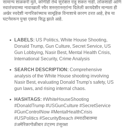
सामान्य शाळकरी मुले, कोणीही तेथे सुरक्षित राहू शकत नाही. लोकशाही आणि
स्वातंत्र्याच्या नावाखाली स्वैर शस्त्रास्त्रांना दिलेली कायदेशीर मान्यता ही
अखेर स्वदेशी नागरिकांच्याच सामूहिक विनाशाचे कारण ठरत आहे, हेच या
घटनेवरून पुन्हा एकदा सिद्ध झाले आहे.
LABELS:
US Politics, White House Shooting,
Donald Trump, Gun Culture, Secret Service, US
Gun Lobbying, Nasir Best, Mental Health Crisis,
International Security, Crime Analysis
SEARCH DESCRIPTION:
Comprehensive
analysis of the White House shooting involving
Nasir Best, evaluating Donald Trump's safety, US
gun laws, and rising internal chaos.
HASHTAGS:
#WhiteHouseShooting
#DonaldTrump #USGunCulture #SecretService
#GunControlNow #MentalHealthCrisis
#USPolitics #SecurityBreach #मराठीबातम्या
#अमेरिकागोळीबार #ट्रम्प #सुरक्षा