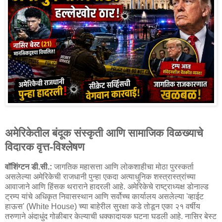
अमेरिकेतील बंदूक संस्कृती आणि सामाजिक विळख्याचे
विदारक वृत्त-विश्लेषण
वॉशिंग्टन डी.सी.:
जागतिक महासत्ता आणि लोकशाहीचा मोठा पुरस्कर्ता
असलेल्या अमेरिकेची राजधानी पुन्हा एकदा अत्याधुनिक शस्त्रास्त्रांच्या
आवाजाने आणि हिंसक थराराने हादरली आहे. अमेरिकेचे राष्ट्राध्यक्ष डोनाल्ड
ट्रम्प यांचे अधिकृत निवासस्थान आणि सर्वोच्च कार्यालय असलेल्या 'व्हाईट
हाऊस' (White House) च्या बाहेरील सुरक्षा कडे तोडून एका २१ वर्षीय
तरुणाने अंदाधुंद गोळीबार केल्याची धक्कादायक घटना घडली आहे. नासिर बेस्ट