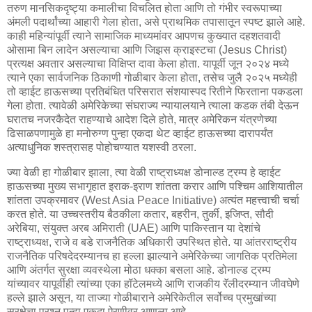
तरुण मानसिकदृष्ट्या कमालीचा विचलित होता आणि तो गंभीर स्वरूपाच्या
अंमली पदार्थांच्या आहारी गेला होता, असे प्राथमिक तपासातून स्पष्ट झाले आहे.
काही महिन्यांपूर्वी त्याने सामाजिक माध्यमांवर आपणच कुख्यात दहशतवादी
ओसामा बिन लादेन असल्याचा आणि जिझस क्राइस्टचा (Jesus Christ)
प्रत्यक्ष अवतार असल्याचा विक्षिप्त दावा केला होता. यापूर्वी जून २०२४ मध्ये
त्याने एका सार्वजनिक ठिकाणी गोळीबार केला होता, तसेच जुलै २०२५ मध्येही
तो व्हाईट हाऊसच्या प्रतिबंधित परिसरात संशयास्पद रितीने फिरताना पकडला
गेला होता. त्यावेळी अमेरिकेच्या संघराज्य न्यायालयाने त्याला कडक तंबी देऊन
घरातच नजरकैदेत राहण्याचे आदेश दिले होते, मात्र अमेरिकन यंत्रणेच्या
ढिसाळपणामुळे हा मनोरुग्ण पुन्हा एकदा थेट व्हाईट हाऊसच्या दारापर्यंत
अत्याधुनिक शस्त्रासह पोहोचण्यात यशस्वी ठरला.
ज्या वेळी हा गोळीबार झाला, त्या वेळी राष्ट्राध्यक्ष डोनाल्ड ट्रम्प हे व्हाईट
हाऊसच्या मुख्य सभागृहात इराक-इराण शांतता करार आणि पश्चिम आशियातील
शांतता उपक्रमावर (West Asia Peace Initiative) अत्यंत महत्त्वाची चर्चा
करत होते. या उच्चस्तरीय बैठकीला कतार, बहरीन, तुर्की, इजिप्त, सौदी
अरेबिया, संयुक्त अरब अमिराती (UAE) आणि पाकिस्तान या देशांचे
राष्ट्राध्यक्ष, राजे व बडे राजनैतिक अधिकारी उपस्थित होते. या आंतरराष्ट्रीय
राजनैतिक परिषदेदरम्यानच हा हल्ला झाल्याने अमेरिकेच्या जागतिक प्रतिमेला
आणि अंतर्गत सुरक्षा व्यवस्थेला मोठा धक्का बसला आहे. डोनाल्ड ट्रम्प
यांच्यावर यापूर्वीही त्यांच्या एका हॉटेलमध्ये आणि राजकीय रॅलीदरम्यान जीवघेणे
हल्ले झाले असून, या ताज्या गोळीबाराने अमेरिकेतील सर्वोच्च प्रमुखांच्या
सुरक्षेचा प्रश्न पुन्हा एकदा ऐरणीवर आणला आहे.