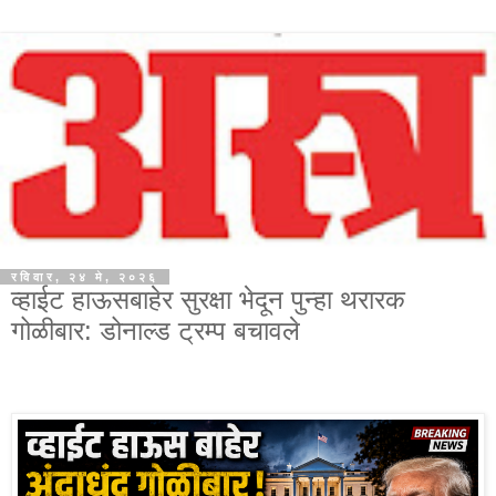
रविवार, २४ मे, २०२६
व्हाईट हाऊसबाहेर सुरक्षा भेदून पुन्हा थरारक
गोळीबार: डोनाल्ड ट्रम्प बचावले