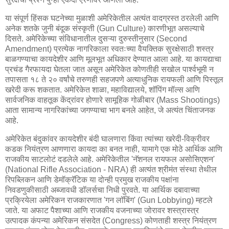
या संपूर्ण हिंसक घटनेच्या मुळाशी अमेरिकेतील अत्यंत वादग्रस्त ठरलेली आणि
अनेक शतके जुनी बंदूक संस्कृती (Gun Culture) कारणीभूत असल्याचे
दिसते. अमेरिकेच्या संविधानातील दुसऱ्या दुरुस्तीनुसार (Second
Amendment) प्रत्येक नागरिकाला स्वतःच्या वैयक्तिक सुरक्षेसाठी शस्त्र
बाळगण्याचा कायदेशीर आणि मूलभूत अधिकार देण्यात आला आहे. या कायद्याचा
प्रचंड गैरफायदा घेतला जात असून अमेरिकेत कोणतीही सखोल पार्श्वभूमी न
तपासता १८ ते २० वर्षांचे तरुणही सहजपणे अत्याधुनिक रायफली आणि पिस्तूल
खरेदी करू शकतात. अमेरिकेत शाळा, महाविद्यालये, शॉपिंग मॉल्स आणि
सार्वजनिक वाहतूक केंद्रांवर होणारे सामूहिक गोळीबार (Mass Shootings)
आता सामान्य नागरिकांच्या जगण्याचा भाग बनले आहेत, जे अत्यंत चिंताजनक
आहे.
अमेरिकेत बंदुकांवर कायदेशीर बंदी घालणारा किंवा त्यांच्या खरेदी-विक्रीवर
कडक नियंत्रण आणणारा कायदा का बनत नाही, यामागे एक मोठे आर्थिक आणि
राजकीय साटलोटं दडलेले आहे. अमेरिकेतील 'नॅशनल रायफल असोसिएशन'
(National Rifle Association - NRA) ही अत्यंत श्रीमंत संस्था तेथील
रिपब्लिकन आणि डेमॉक्रॅटिक या दोन्ही प्रमुख राजकीय पक्षांना
निवडणुकीसाठी अब्जावधी डॉलर्सचा निधी पुरवते. या आर्थिक दबावाच्या
प्रक्रियेला अमेरिकन राजकारणात 'गन लॉबिंग' (Gun Lobbying) म्हटले
जाते. या अफाट पैशाच्या आणि राजकीय वजनाच्या जोरावर शस्त्रास्त्र
उत्पादक कंपन्या अमेरिकन संसदेत (Congress) कोणताही शस्त्र नियंत्रण