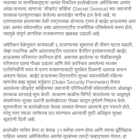
नावाच्या या मानसिकदृष्ट्या अत्यंत विचलित हल्लेखोराला अमेरिकेच्या अत्यंत
अभेद्य मानल्या जाणाऱ्या 'सीक्रेट सर्व्हिस' (Secret Service) च्या जवानांनी
तात्काळ प्रत्युत्तराखल केलेल्या कारवाईत जागीच ठार केले आहे. या
प्राणघातक हल्ल्याच्या वेळी राष्ट्राध्यक्ष डोनाल्ड ट्रम्प हे व्हाईट हाऊसच्या आत
एका अत्यंत संवेदनशील अशा आंतरराष्ट्रीय राजनैतिक परिषदेमध्ये व्यस्त होते,
ज्यामुळे संपूर्ण जागतिक राजकारणात खळबळ उडाली आहे.
अमेरिकन वेळेनुसार सायंकाळी ६ वाजण्याच्या सुमारास ही भीषण घटना घडली,
जेव्हा स्थानिक आणि आंतरराष्ट्रीय पत्रकार दैनंदिन वृत्तांकनासाठी व्हाईट
हाऊसच्या परिसरात उपस्थित होते. अचानक झालेल्या या गोळीबारामुळे
परिसरात एकच गोंधळ उडाला आणि तेथे उपस्थित असलेल्या माध्यम
प्रतिनिधींनी स्वतःचे प्राण वाचवण्यासाठी सुरक्षित ठिकाणी धावपळ करून
आश्रय घेतला. व्हाईट हाऊसच्या त्रिस्तरीय सुरक्षा व्यवस्थेपैकी पहिल्या
म्हणजेच बाह्य सुरक्षा वर्तुळात (Outer Security Perimeter) तैनात
असलेल्या सीक्रेट सर्व्हिसच्या जवानांनी परिस्थितीची संवेदनशीलता ओळखून
तात्काळ कारवाई सुरू केली. साधारण चाळीस मिनिटे चाललेल्या या अभूतपूर्व
संघर्षानंतर सुरक्षा दलांनी हल्लेखोराला गोळ्या घालून पूर्णपणे निष्प्रभ केले.
सुरुवातीला या हल्लेखोराला केवळ ताब्यात घेण्यात आल्याचे वृत्त पसरले होते,
परंतु नंतर त्याला जागेवरच ठार मारण्यात आल्याची पुष्टी अधिकृत सुरक्षा
सूत्रांनी दिली आहे.
हल्लेखोर नासिर बेस्ट हा केवळ २१ वर्षांचा तरुण होता आणि त्याचा पूर्वेतिहास
पाहिला असता अमेरिकेतील अंतर्गत सुरक्षेच्या त्रुटी चव्हाट्यावर येतात. हा