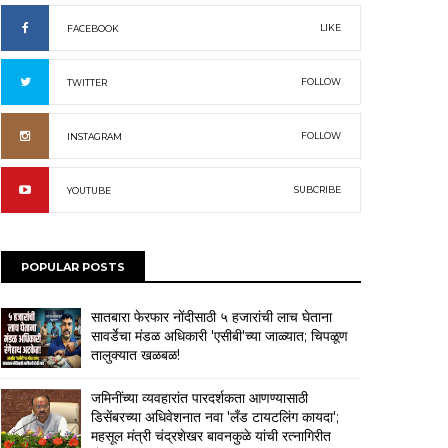
LIKE
FACEBOOK
FOLLOW
TWITTER
FOLLOW
INSTAGRAM
SUBCRIBE
YOUTUBE
POPULAR POSTS
सातबारा फेरफार नोंदीसाठी ५ हजारांची लाच घेताना
सावर्डेचा मंडळ अधिकारी 'एसीबी'च्या जाळ्यात; चिपळूण
तालुक्यात खळबळ!
जमिनींच्या व्यवहारांत पारदर्शकता आणण्यासाठी
डिसेंबरच्या अधिवेशनात नवा 'लँड टायटलिंग कायदा';
महसूल मंत्री चंद्रशेखर बावनकुळे यांची रत्नागिरीत