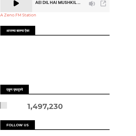
A Zeno.FM Station
आजच्या बातम्या ऐका
एकूण पृष्ठदृश्ये
1,497,230
FOLLOW US