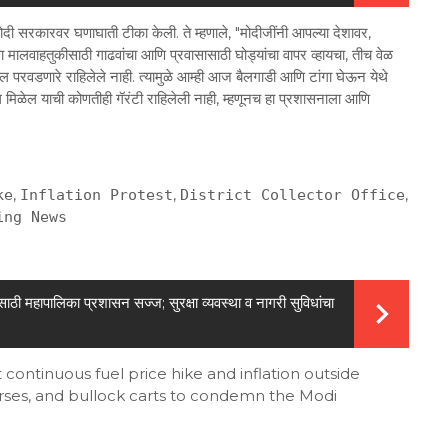
ी मोदी सरकारवर घणाघाती टीका केली. ते म्हणाले, "मोदीजींनी आपल्या देशावर,
ा मालवाहतुकीसाठी गाढवांचा आणि प्रवासासाठी घोड्यांचा वापर व्हायचा, तीच वेळ
 परवडणारे राहिलेले नाही. त्यामुळे आम्ही आज बैलगाडी आणि टांगा घेऊन येथे
ल मिळेल याची कोणतीही गॅरंटी राहिलेली नाही, म्हणूनच हा प्रशासनाला आणि
,
,
,
ke
Inflation Protest
District Collector Office
ing News
यासाठी महापालिका प्रशासन सज्ज; सुरक्षा व्यवस्था व नागरी सुविधांचा
continuous fuel price hike and inflation outside
horses, and bullock carts to condemn the Modi