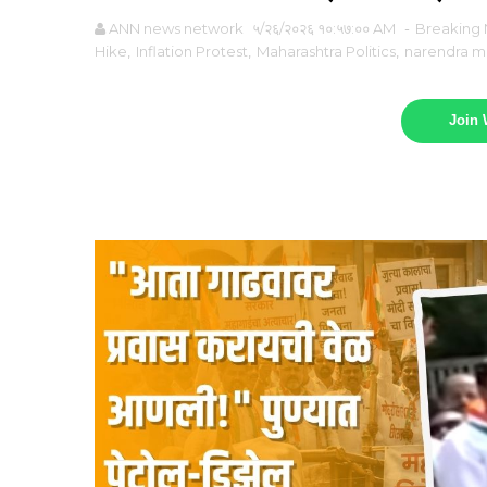
ANN news network
५/२६/२०२६ १०:५७:०० AM
-
Breaking
Hike
,
Inflation Protest
,
Maharashtra Politics
,
narendra m
Join