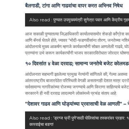
बैलगाडी, टांगा आणि गाढवांचा वापर करत अभिनव निषेध
Also read :
पुण्यात उपमुख्यमंत्री सुनेत्रा पवार आणि केंद्रीय गृह
आज सकाळी पुण्यातल्या जिल्हाधिकारी कार्यालयासमोर शेकडो काँग्रेस कार्य
आणि बॅनर्स घेतले होते, ज्यावर "मोदी-फडणवीसांना तोरण, जनतेच्या नश
आंदोलनाचे मुख्य आकर्षण म्हणजे कार्यकर्त्यांनी सोबत आणलेली गाढवे, घोडे
प्राण्यांना उभे करून कार्यकर्त्यांनी भाजप सरकारविरोधात जोरदार घोष
१० दिवसांत ४ वेळा दरवाढ; सामान्य जनतेचे बजेट कोलमड
आंदोलनात सहभागी झालेल्या प्रमुख नेत्यांनी सांगितले की, गेल्या अवघ्
आंतरराष्ट्रीय बाजारपेठेत परिस्थिती वेगळी असतानाही देशात मात्र दर
सर्वसामान्य नागरिकांच्या रोजच्या जगण्याचे आणि किराणा साहित्याचे 
सरकारने ही नवी दरवाढ लादल्याने लोकांमध्ये प्रचंड संताप आहे.
"देशावर गाढव आणि घोड्यांच्या प्रवासाची वेळ आणली" – न
Also read :
'ड्रग्ज फ्री पुणे'साठी पोलिसांचा तस्करांवर प्रहा
कारवाईचा बडगा!