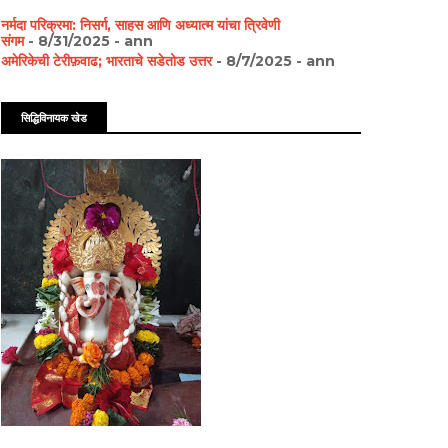
नर्मदा परिक्रमा: निसर्ग, साहस आणि अध्यात्म यांचा त्रिवेणी
संगम
- 8/31/2025
- ann
अमेरिकेची टेरीफ़वाढ; भारताचे सडेतोड उत्तर
- 8/7/2025
- ann
सिद्धिविनायक खेड