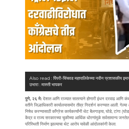
Also read :
पिंपरी-चिंचवड महापालिकेच्या नवीन प्रशासकीय इमा
उभारा : मारुती भापकर
पुणे, २६ मे:
देशात आणि राज्यात सातत्याने होणारी इंधन दरवाढ आणि कंबरड
वतीने जिल्हाधिकारी कार्यालयासमोर तीव्र निदर्शनं करण्यात आली. गेल्य
निषेध करण्यासाठी काँग्रेस कार्यकर्त्यांनी थेट बैलगाड्या, घोडे, टांग
केंद्र व राज्य सरकारच्या चुकीच्या आर्थिक धोरणांमुळे सर्वसामान्य जनते
परिस्थिती निर्माण झाल्याचा थेट आरोप यावेळी आंदोलकांनी केला.