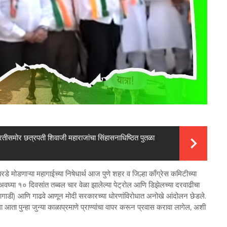
रतीसमोर छत्रपती शिवाजी महाराजांचा सिंहासनाधिष्ठित पुतळा
े मोडणाऱ्या महागाईच्या निषेधार्थ आज पुणे शहर व जिल्हा काँग्रेस कमिटीच्या
ा अवघ्या १० दिवसांत तब्बल चार वेळा झालेल्या पेट्रोल आणि डिझेलच्या दरवाढीचा
ा (घोडागाडी) आणि गाढवे आणून मोदी सरकारच्या धोरणांविरोधात अनोखे आंदोलन छेडले.
ला आता पुन्हा जुन्या काळाप्रमाणे प्राण्यांचा वापर करून प्रवास करावा लागेल, अशी