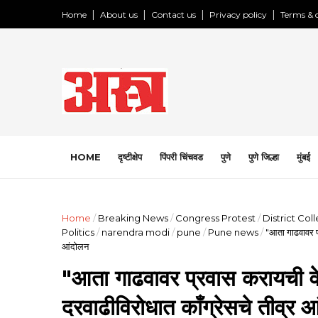
Home
About us
Contact us
Privacy policy
Terms & 
HOME
दृष्टीक्षेप
पिंपरी चिंचवड
पुणे
पुणे जिल्हा
मुंबई
Home
/
Breaking News
/
Congress Protest
/
District Col
Politics
/
narendra modi
/
pune
/
Pune news
/
"आता गाढवावर प्
आंदोलन
"आता गाढवावर प्रवास करायची वे
दरवाढीविरोधात काँग्रेसचे तीव्र 