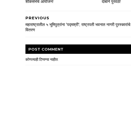
शोकसभेचे आयोजन!
दाबाने पुरवठा!
PREVIOUS
महाराष्ट्रातील ५ भूमिपुत्रांना 'पद्मश्री'; राष्ट्रपती भवनात नागरी पुरस्कारांचे
वितरण
POST
COMMENT
कोणत्याही टिप्पण्‍या नाहीत: