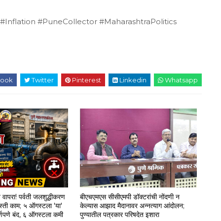
nflation #PuneCollector #MaharashtraPolitics
ook
Twitter
Pinterest
Linkedin
Whatsapp
न वापरा! पर्वती जलशुद्धीकरण
बीएचएमएस सीसीएमपी डॉक्टरांची नोंदणी न
रुस्ती काम; ५ ऑगस्टला 'या'
केल्यास आझाद मैदानावर अन्नत्याग आंदोलन;
ूर्णपणे बंद, ६ ऑगस्टला कमी
पुण्यातील पत्रकार परिषदेत इशारा