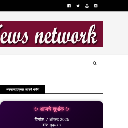
अंकशास्त्रानुसार आजचे भविष्य
✨ आजचे शुभांक ✨
दिनांक:
7 ऑगस्ट 2026
वार:
शुक्रवार