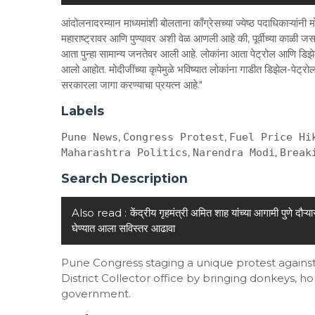
आंदोलनादरम्यान माध्यमांशी बोलताना काँग्रेसच्या ज्येष्ठ पदाधिकाऱ्यांन
महाराष्ट्रावर आणि पुण्यावर अशी वेळ आणली आहे की, पूर्वीच्या काळी जस
आता पुन्हा सामान्य जनतेवर आली आहे. लोकांना आता पेट्रोल आणि डिझेल
आलो आहोत. मोदीजींच्या कृपेमुळे भविष्यात लोकांना गाडीत डिझेल-पेट्रो
सरकारला जागा करण्याचा प्रयत्न आहे."
Labels
,
,
Pune News
Congress Protest
Fuel Price Hi
,
,
Maharashtra Politics
Narendra Modi
Break
Search Description
Also read :
केंद्रीय गृहमंत्री अमित शाह यांच्या आगामी पुणे दौऱ्
घेण्यात आला सविस्तर आढावा
Pune Congress staging a unique protest against 
District Collector office by bringing donkeys, 
government.