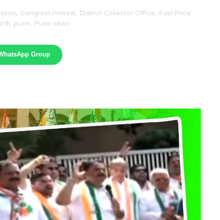
 News
,
Congress Protest
,
District Collector Office
,
Fuel Price
odi
,
pune
,
Pune news
 WhatsApp Group