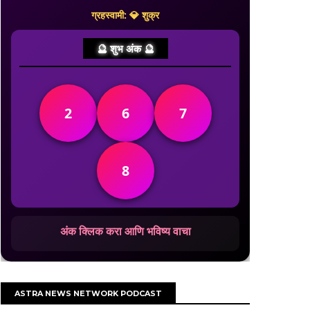
ग्रहस्वामी: 💎 शुक्र
🔮 शुभ अंक 🔮
2
6
7
8
अंक क्लिक करा आणि भविष्य वाचा
ASTRA NEWS NETWORK PODCAST