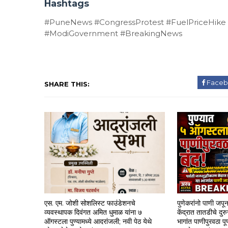
Hashtags
#PuneNews #CongressProtest #FuelPriceHike #I
#ModiGovernment #BreakingNews
Faceb
SHARE THIS:
एस. एम. जोशी सोशलिस्ट फाउंडेशनचे
पुणेकरांनो पाणी जपू
व्यवस्थापक दिवंगत अमित धुमाळ यांना ७
केंद्रात तातडीचे दु
ऑगस्टला पुण्यामध्ये आदरांजली; नवी पेठ येथे
भागांत पाणीपुरवठा प