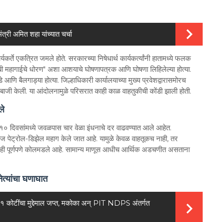
मंत्री अमित शहा यांच्यात चर्चा
कर्ते एकत्रित जमले होते. सरकारच्या निषेधार्थ कार्यकर्त्यांनी हातामध्ये फलक
िबी महागाईचे धोरण" अशा आशयाचे घोषणापत्रक आणि घोषणा लिहिलेल्या होत्या.
 आणि बैलगाड्या होत्या. जिल्हाधिकारी कार्यालयाच्या मुख्य प्रवेशद्वारासमोरच
णाबाजी केली. या आंदोलनामुळे परिसरात काही काळ वाहतुकीची कोंडी झाली होती.
ले
या १० दिवसांमध्ये जवळपास चार वेळा इंधनाचे दर वाढवण्यात आले आहेत.
रोज पेट्रोल-डिझेल महाग केले जात आहे. यामुळे केवळ वाहतूकच नाही, तर
बजेटही पूर्णपणे कोलमडले आहे. सामान्य माणूस आधीच आर्थिक अडचणीत असताना
ेत्यांचा घणाघात
र: ११ कोटींचा मुद्देमाल जप्त, मकोका अन् PIT NDPS अंतर्गत