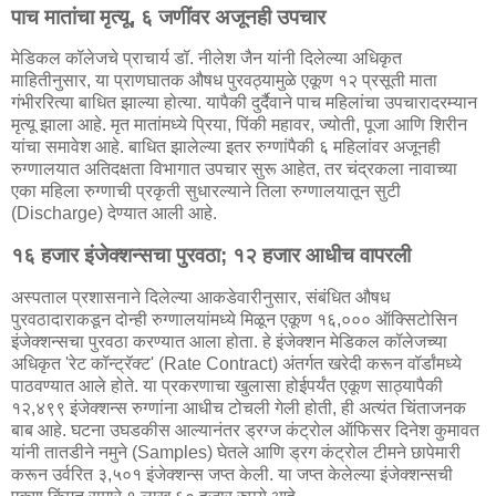
पाच मातांचा मृत्यू, ६ जणींवर अजूनही उपचार
मेडिकल कॉलेजचे प्राचार्य डॉ. नीलेश जैन यांनी दिलेल्या अधिकृत
माहितीनुसार, या प्राणघातक औषध पुरवठ्यामुळे एकूण १२ प्रसूती माता
गंभीररित्या बाधित झाल्या होत्या. यापैकी दुर्दैवाने पाच महिलांचा उपचारादरम्यान
मृत्यू झाला आहे. मृत मातांमध्ये प्रिया, पिंकी महावर, ज्योती, पूजा आणि शिरीन
यांचा समावेश आहे. बाधित झालेल्या इतर रुग्णांपैकी ६ महिलांवर अजूनही
रुग्णालयात अतिदक्षता विभागात उपचार सुरू आहेत, तर चंद्रकला नावाच्या
एका महिला रुग्णाची प्रकृती सुधारल्याने तिला रुग्णालयातून सुटी
(Discharge) देण्यात आली आहे.
१६ हजार इंजेक्शन्सचा पुरवठा; १२ हजार आधीच वापरली
अस्पताल प्रशासनाने दिलेल्या आकडेवारीनुसार, संबंधित औषध
पुरवठादाराकडून दोन्ही रुग्णालयांमध्ये मिळून एकूण १६,००० ऑक्सिटोसिन
इंजेक्शन्सचा पुरवठा करण्यात आला होता. हे इंजेक्शन मेडिकल कॉलेजच्या
अधिकृत 'रेट कॉन्ट्रॅक्ट' (Rate Contract) अंतर्गत खरेदी करून वॉर्डांमध्ये
पाठवण्यात आले होते. या प्रकरणाचा खुलासा होईपर्यंत एकूण साठ्यापैकी
१२,४९९ इंजेक्शन्स रुग्णांना आधीच टोचली गेली होती, ही अत्यंत चिंताजनक
बाब आहे. घटना उघडकीस आल्यानंतर ड्रग्ज कंट्रोल ऑफिसर दिनेश कुमावत
यांनी तातडीने नमुने (Samples) घेतले आणि ड्रग कंट्रोल टीमने छापेमारी
करून उर्वरित ३,५०१ इंजेक्शन्स जप्त केली. या जप्त केलेल्या इंजेक्शन्सची