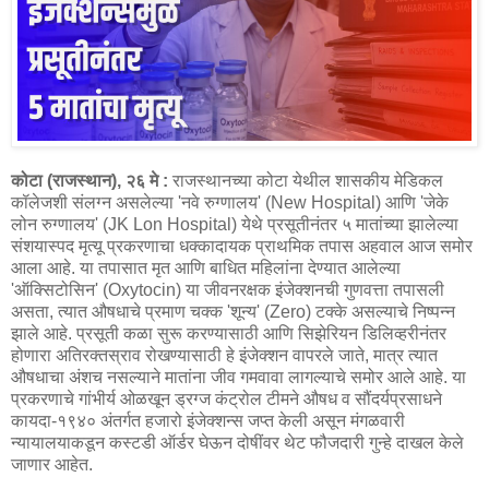
कोटा (राजस्थान), २६ मे :
राजस्थानच्या कोटा येथील शासकीय मेडिकल
कॉलेजशी संलग्न असलेल्या 'नवे रुग्णालय' (New Hospital) आणि 'जेके
लोन रुग्णालय' (JK Lon Hospital) येथे प्रसूतीनंतर ५ मातांच्या झालेल्या
संशयास्पद मृत्यू प्रकरणाचा धक्कादायक प्राथमिक तपास अहवाल आज समोर
आला आहे. या तपासात मृत आणि बाधित महिलांना देण्यात आलेल्या
'ऑक्सिटोसिन' (Oxytocin) या जीवनरक्षक इंजेक्शनची गुणवत्ता तपासली
असता, त्यात औषधाचे प्रमाण चक्क 'शून्य' (Zero) टक्के असल्याचे निष्पन्न
झाले आहे. प्रसूती कळा सुरू करण्यासाठी आणि सिझेरियन डिलिव्हरीनंतर
होणारा अतिरक्तस्राव रोखण्यासाठी हे इंजेक्शन वापरले जाते, मात्र त्यात
औषधाचा अंशच नसल्याने मातांना जीव गमवावा लागल्याचे समोर आले आहे. या
प्रकरणाचे गांभीर्य ओळखून ड्रग्ज कंट्रोल टीमने औषध व सौंदर्यप्रसाधने
कायदा-१९४० अंतर्गत हजारो इंजेक्शन्स जप्त केली असून मंगळवारी
न्यायालयाकडून कस्टडी ऑर्डर घेऊन दोषींवर थेट फौजदारी गुन्हे दाखल केले
जाणार आहेत.