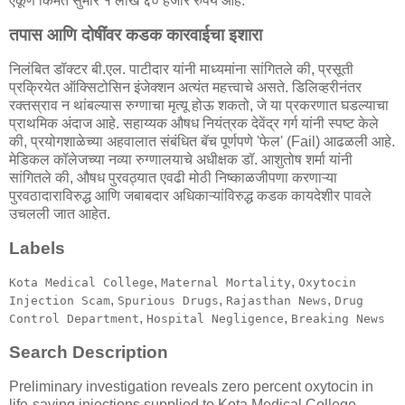
एकूण किंमत सुमारे १ लाख ६० हजार रुपये आहे.
तपास आणि दोषींवर कडक कारवाईचा इशारा
निलंबित डॉक्टर बी.एल. पाटीदार यांनी माध्यमांना सांगितले की, प्रसूती
प्रक्रियेत ऑक्सिटोसिन इंजेक्शन अत्यंत महत्त्वाचे असते. डिलिव्हरीनंतर
रक्तस्राव न थांबल्यास रुग्णाचा मृत्यू होऊ शकतो, जे या प्रकरणात घडल्याचा
प्राथमिक अंदाज आहे. सहाय्यक औषध नियंत्रक देवेंद्र गर्ग यांनी स्पष्ट केले
की, प्रयोगशाळेच्या अहवालात संबंधित बॅच पूर्णपणे 'फेल' (Fail) आढळली आहे.
मेडिकल कॉलेजच्या नव्या रुग्णालयाचे अधीक्षक डॉ. आशुतोष शर्मा यांनी
सांगितले की, औषध पुरवठ्यात एवढी मोठी निष्काळजीपणा करणाऱ्या
पुरवठादाराविरुद्ध आणि जबाबदार अधिकाऱ्यांविरुद्ध कडक कायदेशीर पावले
उचलली जात आहेत.
Labels
,
,
Kota Medical College
Maternal Mortality
Oxytocin
,
,
,
Injection Scam
Spurious Drugs
Rajasthan News
Drug
,
,
Control Department
Hospital Negligence
Breaking News
Search Description
Preliminary investigation reveals zero percent oxytocin in
life-saving injections supplied to Kota Medical College,