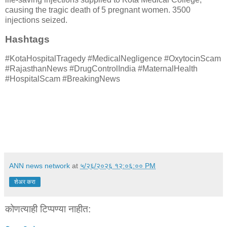
causing the tragic death of 5 pregnant women. 3500
injections seized.
Hashtags
#KotaHospitalTragedy #MedicalNegligence #OxytocinScam
#RajasthanNews #DrugControlIndia #MaternalHealth
#HospitalScam #BreakingNews
ANN news network
at
५/२६/२०२६ १२:०६:०० PM
शेअर करा
कोणत्याही टिप्पण्‍या नाहीत: