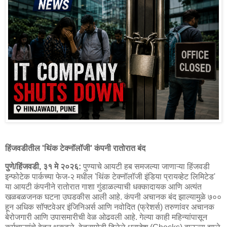
हिंजवडीतील 'थिंक टेक्नॉलॉजी' कंपनी रातोरात बंद
पुणे/हिंजवडी, ३१ मे २०२६:
पुण्याचे आयटी हब समजल्या जाणाऱ्या हिंजवडी
इन्फोटेक पार्कच्या फेज-२ मधील 'थिंक टेक्नॉलॉजी इंडिया प्रायव्हेट लिमिटेड'
या आयटी कंपनीने रातोरात गाशा गुंडाळल्याची धक्कादायक आणि अत्यंत
खळबळजनक घटना उघडकीस आली आहे. कंपनी अचानक बंद झाल्यामुळे ७००
हून अधिक सॉफ्टवेअर इंजिनिअर्स आणि नवोदित (फ्रेशर्स) तरुणांवर अचानक
बेरोजगारी आणि उपासमारीची वेळ ओढवली आहे. गेल्या काही महिन्यांपासून