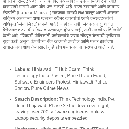
बोगस कन्सल्टंट फर्म्स आणि बनावट कंपन्यांवर कडक कायदेशीर कारवाई
करण्याची मागणी आता जोर धरू लागली आहे. राज्य शासनाने आणि कामगार
मंत्र्यांनी (Labour Minister) तात्काळ यामध्ये लक्ष घालून आयटी क्षेत्रात
सक्रिय असणाऱ्या अशा फसव्या स्कॅमर कंपन्यांची आणि कन्सल्टन्सींची
अधिकृत 'ब्लॅक लिस्ट' (काळी यादी) जाहीर करावी, जेणेकरून सुशिक्षित
बेरोजगार तरुणांची भविष्यात फसवणूक होणार नाही, अशी मागणी प्रतिनिधींनी
केली आहे. हिंजवडी पोलिसांनी कर्मचाऱ्यांचे जबाब नोंदवून घेण्याची प्रक्रिया
सुरू केली असून, कंपनीच्या बँक खात्यांचे तपशील आणि पसार झालेल्या
संचालकांचा शोध घेण्यासाठी गुन्हे शोध पथक रवाना करण्यात आले आहे.
Labels:
Hinjawadi IT Hub Scam, Think
Technology India Busted, Pune IT Job Fraud,
Software Engineers Protest, Hinjawadi Police
Station, Pune Crime News.
Search Description:
Think Technology India Pvt
Ltd in Hinjawadi Phase 2 shut down overnight,
leaving over 700 software engineers jobless.
Laptop security deposits embezzled.