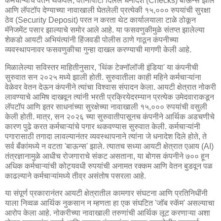
कर्मचाऱ्यांचे वेतन थकवले, वेतनापोटी दिलेले धनादेश (Checks) बाऊन्स झाले
आणि लॅपटॉप देण्याच्या नावाखाली घेतलेली प्रत्येकी १५,००० रुपयांची सुरक्षा
ठेव (Security Deposit) परत न करता थेट कार्यालयाला टाळे ठोकून
मॅनेजमेंट पसार झाल्याचे समोर आले आहे. या फसवणुकीमुळे संतप्त झालेल्या
शेकडो आयटी अभियंत्यांनी हिंजवडी पोलीस ठाणे गाठून कंपनीच्या
व्यवस्थापनावर फसवणुकीचा गुन्हा दाखल करण्याची मागणी केली आहे.
मिळालेल्या सविस्तर माहितीनुसार, 'थिंक टेक्नॉलॉजी इंडिया' या कंपनीची
सुरुवात सन २०२५ मध्ये झाली होती. सुरुवातीला काही महिने कर्मचाऱ्यांना
वेळेवर वेतन देऊन कंपनीने त्यांचा विश्वास संपादन केला. आयटी क्षेत्रात नोकरी
लावण्याचे आमिष दाखवून त्यांनी भरती प्रक्रियेदरम्यान प्रत्येक उमेदवाराकडून
लॅपटॉप आणि इतर साधनांच्या सुरक्षेच्या नावाखाली १५,००० रुपयांची वसुली
केली होती. मात्र, सन २०२६ च्या सुरुवातीपासूनच कंपनीने आर्थिक अडचणीचे
कारण पुढे करत कर्मचाऱ्यांचे पगार थकवण्यास सुरुवात केली. कर्मचाऱ्यांनी
पगारासाठी तगादा लावल्यानंतर व्यवस्थापनाने त्यांना जे धनादेश दिले होते, ते
सर्व बँकांमध्ये न वटता 'बाऊन्स' झाले. त्यातच सध्या आयटी क्षेत्रात एआय (AI)
तंत्रज्ञानामुळे आधीच रोजगाराचे संकट असताना, या बोगस कंपनीने ७०० हून
अधिक कर्मचाऱ्यांची कोट्यवधी रुपयांची अनामत रक्कम आणि वेतन बुडवून पळ
काढल्याने कर्मचाऱ्यांमध्ये तीव्र असंतोष पसरला आहे.
या संपूर्ण प्रकारानंतर आयटी क्षेत्रातील कामगार संघटना आणि प्रतिनिधींनी
याला निव्वळ आर्थिक नुकसान न म्हणता हा एक संघटित 'जॉब स्कॅम' असल्याचा
आरोप केला आहे. नोकरीच्या नावाखाली तरुणांची आर्थिक लूट करणाऱ्या अशा