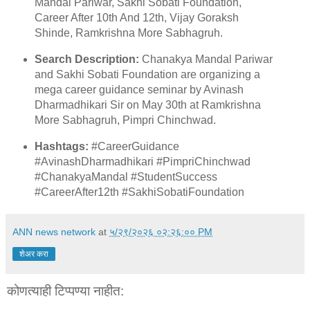
Mandal Pariwar, Sakhi Sobati Foundation,
Career After 10th And 12th, Vijay Goraksh
Shinde, Ramkrishna More Sabhagruh.
Search Description:
Chanakya Mandal Pariwar
and Sakhi Sobati Foundation are organizing a
mega career guidance seminar by Avinash
Dharmadhikari Sir on May 30th at Ramkrishna
More Sabhagruh, Pimpri Chinchwad.
Hashtags:
#CareerGuidance
#AvinashDharmadhikari #PimpriChinchwad
#ChanakyaMandal #StudentSuccess
#CareerAfter12th #SakhiSobatiFoundation
ANN news network
at
५/२९/२०२६ ०२:२६:०० PM
शेअर करा
कोणत्याही टिप्पण्‍या नाहीत: