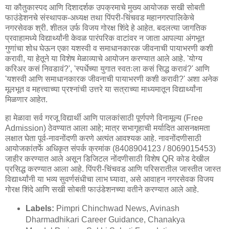
या कौतुकास्पद आणि दिशादर्शक उपक्रमाचे मुख्य आयोजक सखी सोबती
फाउंडेशनचे संस्थापक-अध्यक्ष तथा पिंपरी-चिंचवड महानगरपालिकेचे
नगरसेवक श्री. शीतल उर्फ विजय गोरक्ष शिंदे हे आहेत. बदलत्या जागतिक
प्रवाहामध्ये विद्यार्थ्यांनी केवळ पारंपरिक वाटांवर न जाता आपल्या अंगभूत
गुणांचा शोध घेऊन एका यशस्वी व समाधानकारक जीवनाची पायाभरणी कशी
करावी, या हेतूने या विशेष मेळाव्याचे आयोजन करण्यात आले आहे. 'योग्य
करिअर कसं निवडावं?', 'स्पर्धेच्या युगात स्वतःला कसं सिद्ध करावं?' आणि
'यशस्वी आणि समाधानकारक जीवनाची पायाभरणी कशी करावी?' अशा अनेक
मूलभूत व महत्त्वाच्या प्रश्नांची उत्तरे या सत्राच्या माध्यमातून विद्यार्थ्यांना
मिळणार आहेत.
हा मेळावा सर्व गरजू विद्यार्थी आणि पालकांसाठी पूर्णपणे विनामूल्य (Free
Admission) ठेवण्यात आला आहे; मात्र सभागृहाची मर्यादित आसनक्षमता
लक्षात घेता पूर्व-नावनोंदणी करणे अत्यंत आवश्यक आहे. नावनोंदणीसाठी
आयोजकांतर्फे अधिकृत संपर्क क्रमांक (8408904123 / 8069015453)
जाहीर करण्यात आले असून डिजिटल नोंदणीसाठी विशेष QR कोड देखील
प्रसिद्ध करण्यात आला आहे. पिंपरी-चिंचवड आणि परिसरातील जास्तीत जास्त
विद्यार्थ्यांनी या भव्य सुवर्णसंधीचा लाभ घ्यावा, असे आवाहन नगरसेवक विजय
गोरक्ष शिंदे आणि सखी सोबती फाउंडेशनच्या वतीने करण्यात आले आहे.
Labels:
Pimpri Chinchwad News, Avinash
Dharmadhikari Career Guidance, Chanakya