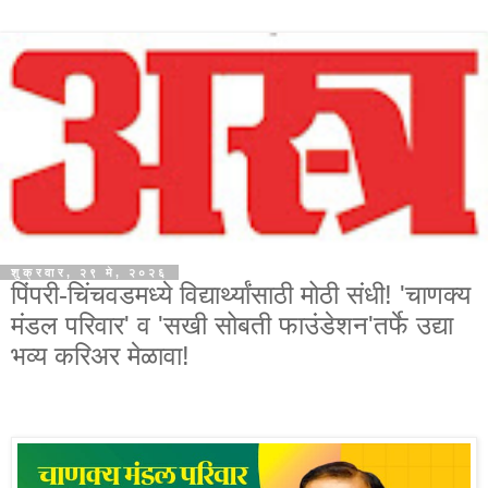
शुक्रवार, २९ मे, २०२६
पिंपरी-चिंचवडमध्ये विद्यार्थ्यांसाठी मोठी संधी! 'चाणक्य
मंडल परिवार' व 'सखी सोबती फाउंडेशन'तर्फे उद्या
भव्य करिअर मेळावा!