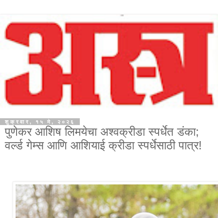
शुक्रवार, १५ मे, २०२६
पुणेकर आशिष लिमयेचा अश्वक्रीडा स्पर्धेत डंका;
वर्ल्ड गेम्स आणि आशियाई क्रीडा स्पर्धेसाठी पात्र!