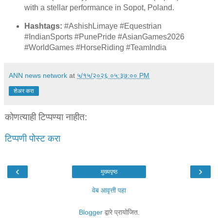
with a stellar performance in Sopot, Poland.
Hashtags:
#AshishLimaye #Equestrian
#IndianSports #PunePride #AsianGames2026
#WorldGames #HorseRiding #TeamIndia
ANN news network
at
५/१५/२०२६ ०५:३७:०० PM
शेअर करा
कोणत्याही टिप्पण्‍या नाहीत:
टिप्पणी पोस्ट करा
‹
›
मुख्यपृष्ठ
वेब आवृत्ती पहा
Blogger
द्वारे प्रायोजित.