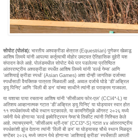
सोपोट (पोलंड):
भारतीय अश्वक्रीडा क्षेत्रात (Equestrian) पुणेकर खेळाडू
आशिष लिमये यांनी आपल्या कर्तृत्वाची मोहोर उमटवत ऐतिहासिक दुहेरी यश
संपादन केले आहे. पोलंडमधील सोपोट येथे पार पडलेल्या प्रतिष्ठित
आंतरराष्ट्रीय अश्वक्रीडा स्पर्धेत आशिष लिमये यांनी 'वर्ल्ड गेम्स' आणि
'आशियाई क्रीडा स्पर्धा' (Asian Games) अशा दोन्ही जागतिक दर्जाच्या
स्पर्धांसाठी वैयक्तिक पात्रता मिळवली आहे. अव्वल दर्जाचे घोडे ‘डी’अव्ह्रिल
ड्यु पिनिए’ आणि ‘विली बी डन’ यांच्या साथीने त्यांनी हा पराक्रम गाजवला.
या यशाचा पाया रचताना आशिष यांनी ‘सीसीआय फोर-एल’ (CCI4*-L) या
अतिशय आव्हानात्मक गटात ‘डी’अव्ह्रिल ड्यु पिनिए’ या घोड्यावर स्वार होत
११ स्पर्धकांमध्ये चौथे स्थान पटकावले. या कामगिरीमुळे ऑगस्ट २०२६ मध्ये
जर्मनी येथे होणाऱ्या 'वर्ल्ड इक्वेस्ट्रियन गेम्स'चे तिकीट त्यांनी निश्चित केले
आहे. त्याचप्रमाणे, ‘सीसीआय थ्री-एस’ (CCI3*-S) गटात ४४ आंतरराष्ट्रीय
स्पर्धकांशी झुंज देताना त्यांनी ‘विली बी डन’ या घोड्यासह चौथे स्थान मिळवून
सप्टेंबर २०२६ मध्ये जपान येथे होणाऱ्या 'आशियाई क्रीडा' स्पर्धेसाठी आपली